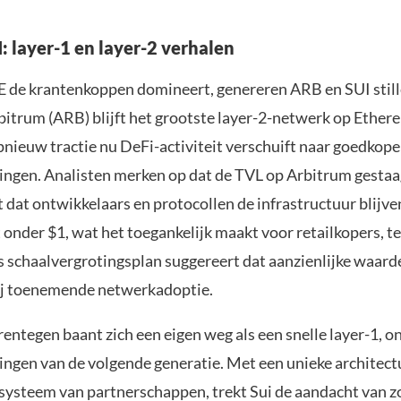
: layer-1 en layer-2 verhalen
 de krantenkoppen domineert, genereren ARB en SUI stille
bitrum (ARB) blijft het grootste layer-2-netwerk op Ether
pnieuw tractie nu DeFi-activiteit verschuift naar goedkope
ingen. Analisten merken op dat de TVL op Arbitrum gesta
dat ontwikkelaars en protocollen de infrastructuur blijve
ft onder $1, wat het toegankelijk maakt voor retailkopers, ter
s schaalvergrotingsplan suggereert dat aanzienlijke waard
bij toenemende netwerkadoptie.
rentegen baant zich een eigen weg als een snelle layer-1, 
ingen van de volgende generatie. Met een unieke architect
systeem van partnerschappen, trekt Sui de aandacht van 