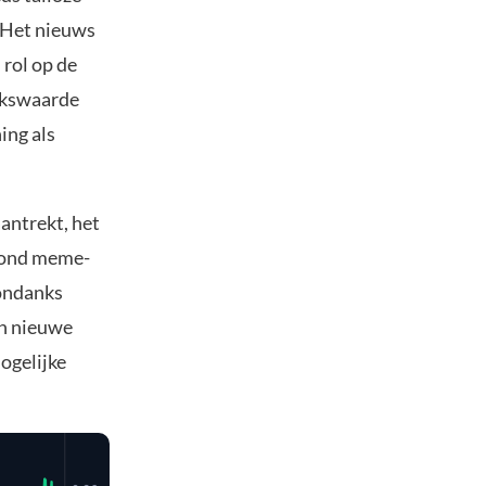
. Het nieuws
 rol op de
uikswaarde
ing als
antrekt, het
rond meme-
 ondanks
en nieuwe
ogelijke