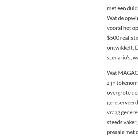
met een duid
Wat de opwin
vooral het op
$500 realisti
ontwikkelt. 
scenario’s, w
Wat MAGACOI
zijn tokenomi
overgrote dee
gereserveerd
vraag gener
steeds vaker
presale met 