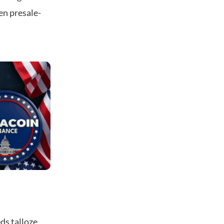
n presale-
ds talloze