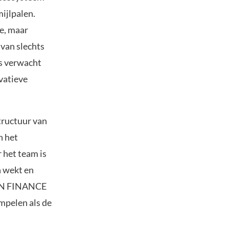
ijlpalen.
le, maar
 van slechts
ls verwacht
vatieve
ructuur van
n het
 het team is
n wekt en
OIN FINANCE
mpelen als de