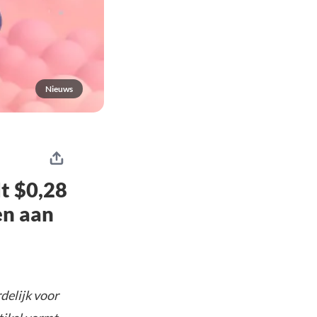
Nieuws
t $0,28
en aan
delijk voor