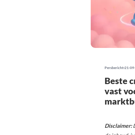
Persbericht
21-09
Beste c
vast vo
marktb
Disclaimer:
D