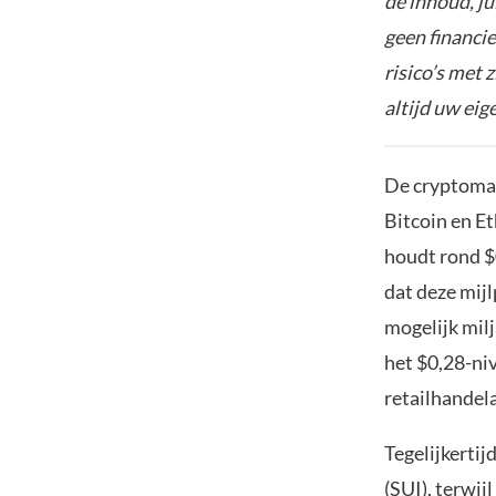
de inhoud, ju
geen financie
risico’s met 
altijd uw ei
De cryptomar
Bitcoin en Et
houdt rond $
dat deze mij
mogelijk mil
het $0,28-ni
retailhandel
Tegelijkertij
(SUI), terwij