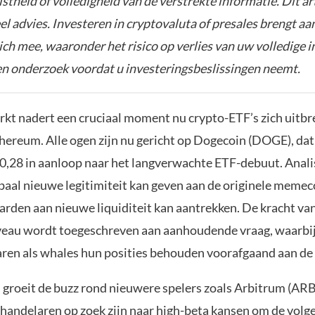
istheid of volledigheid van de verstrekte informatie. Dit ar
el advies. Investeren in cryptovaluta of presales brengt aa
zich mee, waaronder het risico op verlies van uw volledige i
gen onderzoek voordat u investeringsbeslissingen neemt.
kt nadert een cruciaal moment nu crypto-ETF’s zich uitbr
hereum. Alle ogen zijn nu gericht op Dogecoin (DOGE), dat 
0,28 in aanloop naar het langverwachte ETF-debuut. Anali
lpaal nieuwe legitimiteit kan geven aan de originele memec
jarden aan nieuwe liquiditeit kan aantrekken. De kracht 
veau wordt toegeschreven aan aanhoudende vraag, waarbi
aren als whales hun posities behouden voorafgaand aan de 
d groeit de buzz rond nieuwere spelers zoals Arbitrum (ARB
l handelaren op zoek zijn naar high-beta kansen om de volg