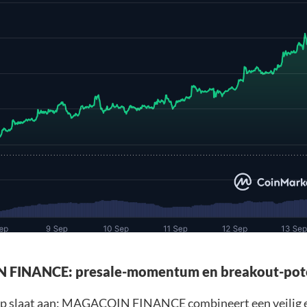
FINANCE: presale-momentum en breakout-pot
p slaat aan: MAGACOIN FINANCE combineert een veilig 