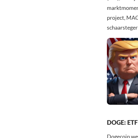
marktmomentu
project, MA
schaarsteger
DOGE: ETF-
Dogecoin werd