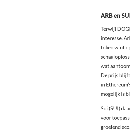
ARB en SUI
Terwijl DOGE
interesse. Ar
token wint o
schaaloploss
wat aantoont 
De prijs blij
in Ethereum’
mogelijk is 
Sui (SUI) daa
voor toepass
groeiend eco