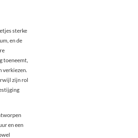
tjes sterke
eum, en de
re
ag toeneemt,
n verkiezen.
wijl zijn rol
estijging
ontworpen
uur en een
zowel