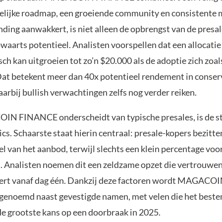
elijke roadmap, een groeiende community en consistente m
ding aanwakkert, is niet alleen de opbrengst van de presa
waarts potentieel. Analisten voorspellen dat een allocatie
sch kan uitgroeien tot zo’n $20.000 als de adoptie zich zoa
Dat betekent meer dan 40x potentieel rendement in conser
aarbij bullish verwachtingen zelfs nog verder reiken.
N FINANCE onderscheidt van typische presales, is de st
cs. Schaarste staat hierin centraal: presale-kopers bezitte
l van het aanbod, terwijl slechts een klein percentage voor
. Analisten noemen dit een zeldzame opzet die vertrouwe
eert vanaf dag één. Dankzij deze factoren wordt MAGAC
 genoemd naast gevestigde namen, met velen die het beste
de grootste kans op een doorbraak in 2025.