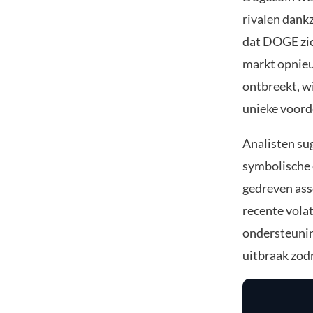
rivalen dankz
dat DOGE zic
markt opnieu
ontbreekt, w
unieke voord
Analisten sug
symbolische
gedreven ass
recente vola
ondersteunin
uitbraak zodr