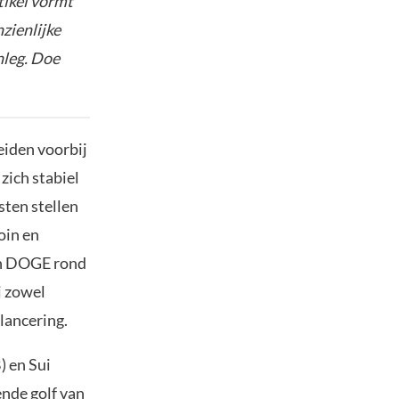
tikel vormt
nzienlijke
nleg. Doe
eiden voorbij
zich stabiel
sten stellen
oin en
van DOGE rond
j zowel
lancering.
) en Sui
ende golf van