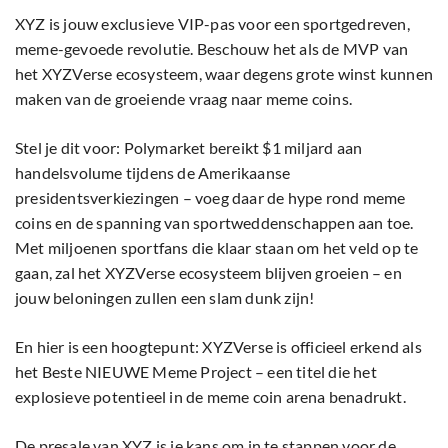
XYZ is jouw exclusieve VIP-pas voor een sportgedreven,
meme-gevoede revolutie. Beschouw het als de MVP van
het XYZVerse ecosysteem, waar degens grote winst kunnen
maken van de groeiende vraag naar meme coins.
Stel je dit voor: Polymarket bereikt $1 miljard aan
handelsvolume tijdens de Amerikaanse
presidentsverkiezingen – voeg daar de hype rond meme
coins en de spanning van sportweddenschappen aan toe.
Met miljoenen sportfans die klaar staan om het veld op te
gaan, zal het XYZVerse ecosysteem blijven groeien – en
jouw beloningen zullen een slam dunk zijn!
En hier is een hoogtepunt: XYZVerse is officieel erkend als
het Beste NIEUWE Meme Project – een titel die het
explosieve potentieel in de meme coin arena benadrukt.
De presale van XYZ is je kans om in te stappen voor de