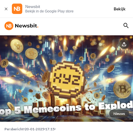
Newsbit
Bekijk
Bekijk in de Google Play store
Nieuws
Persbericht
20-01-2025
17:15