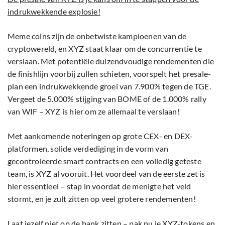
indrukwekkende explosie!
Meme coins zijn de onbetwiste kampioenen van de
cryptowereld, en XYZ staat klaar om de concurrentie te
verslaan. Met potentiële duizendvoudige rendementen die
de finishlijn voorbij zullen schieten, voorspelt het presale-
plan een indrukwekkende groei van 7.900% tegen de TGE.
Vergeet de 5.000% stijging van BOME of de 1.000% rally
van WIF – XYZ is hier om ze allemaal te verslaan!
Met aankomende noteringen op grote CEX- en DEX-
platformen, solide verdediging in de vorm van
gecontroleerde smart contracts en een volledig geteste
team, is XYZ al vooruit. Het voordeel van de eerste zet is
hier essentieel – stap in voordat de menigte het veld
stormt, en je zult zitten op veel grotere rendementen!
Laat jezelf niet op de bank zitten – pak nu je XYZ-tokens en