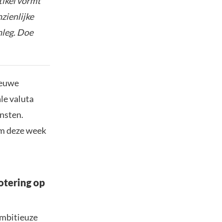
tikel vormt
nzienlijke
nleg. Doe
ieuwe
le valuta
insten.
om deze week
tering op
ambitieuze