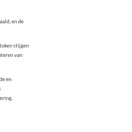
aald, en de
token stijgen
iteren van
de en
s
ering.