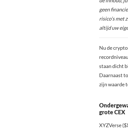
de inhoud, ju
geen financie
risico’s met 
altijd uw ei
Nu de cryptom
recordniveaus
staan dicht b
Daarnaast to
zijn waarde 
Ondergewa
grote CEX
XYZVerse ($X