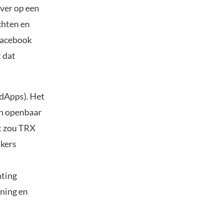
ver op een
chten en
Facebook
 dat
(dApps). Het
en openbaar
kt zou TRX
akers
hting
oning en