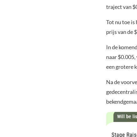
traject van $
Tot nu toe i
prijs van de
In de komend
naar $0.005,
een grotere k
Na de voorve
gedecentrali
bekendgemaak