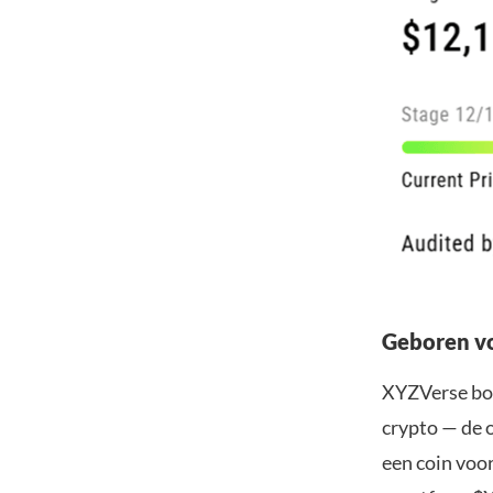
Geboren v
XYZVerse bou
crypto — de 
een coin voor