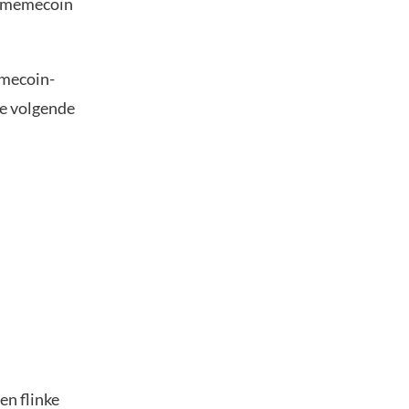
te memecoin
emecoin-
de volgende
en flinke