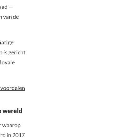
raad —
n van de
matige
 is gericht
loyale
e voordelen
e wereld
er waarop
rd in 2017