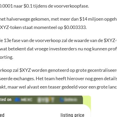
0.0001 naar $0.1 tijdens de voorverkoopfase.
s het halverwege gekomen, met meer dan $14 miljoen opgeh
 $XYZ-token staat momenteel op $0.003333.
e 13e fase van de voorverkoop zal de waarde van de $XYZ-
 wat betekent dat vroege investeerders nu nog kunnen prof
orting.
rkoop zal $XYZ worden genoteerd op grote gecentraliseer
seerde exchanges. Het team heeft hierover nog geen detail
t, maar wel alvast een teaser gedeeld voor een grote lanc