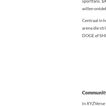
sportfans. $
willen ontde
Centraal in 
arena die st
DOGE of SHIB?
Community
In XYZVerse 