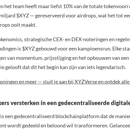
en het team heeft maar liefst 10% van de totale tokenvoor
miljard $XYZ — gereserveerd voor airdrops, wat het tot ee
drops ooit maakt.
okenomics, strategische CEX- en DEX-noteringen en regel
dingen is $XYZ gebouwd voor een kampioensrun. Elke stap
gen van momentum, prijsstijging en het opbouwen van een 
 gelooft dat dit het begin kan zijn van iets legendarisch.
oningen en meer — sluit je aan bij XYZVerse en ontdek all
rs versterken in een gedecentraliseerde digital
s een gedecentraliseerd blockchainplatform dat de mani
tent wordt gedeeld en beloond wil transformeren. Gelancee