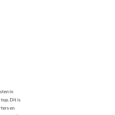
sten in
top. Dit is
rters en