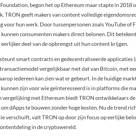
 Foundation, begon het op Ethereum maar stapte in 2018 o
k. TRON geeft makers van content volledige eigendomsre
g voor hun werk. Door tussenpersonen zoals YouTube of 
n, kunnen consumenten makers direct belonen. Dit betekent
 eerlijker deel van de opbrengst uit hun content krijgen.
eunt smart contracts en gedecentraliseerde applicaties 
 transactiemodel vergelijkbaar met dat van Bitcoin, met e
arop iedereen kan zien wat er gebeurt. In de huidige mar
 kunnen zijn voor wie geïnteresseerd is in platforms die m
In vergelijking met Ethereum biedt TRON ontwikkelaars de
 om dApps te bouwen zonder hoge kosten. Nu de trend ric
ie verschuift, valt TRON op door zijn focus op eerlijke bel
ontentdeling in de cryptowereld.