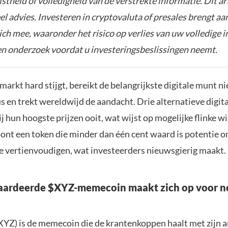
istheid of volledigheid van de verstrekte informatie. Dit ar
el advies. Investeren in cryptovaluta of presales brengt aa
zich mee, waaronder het risico op verlies van uw volledige i
gen onderzoek voordat u investeringsbeslissingen neemt.
arkt hard stijgt, bereikt de belangrijkste digitale munt n
 en trekt wereldwijd de aandacht. Drie alternatieve digita
ij hun hoogste prijzen ooit, wat wijst op mogelijke flinke w
ont een token die minder dan één cent waard is potentie 
te vertienvoudigen, wat investeerders nieuwsgierig maakt.
ardeerde $XYZ-memecoin maakt zich op voor no
YZ) is de memecoin die de krantenkoppen haalt met zijn 