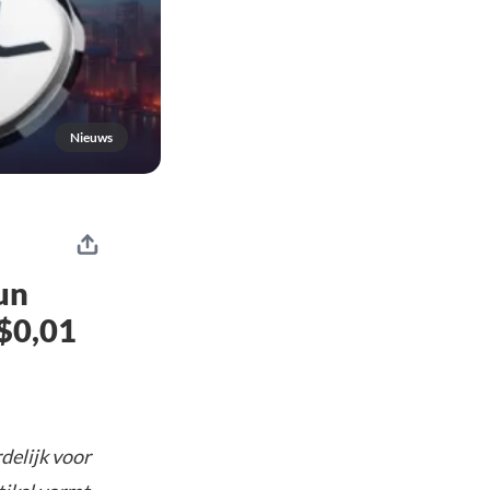
Nieuws
un
 $0,01
delijk voor