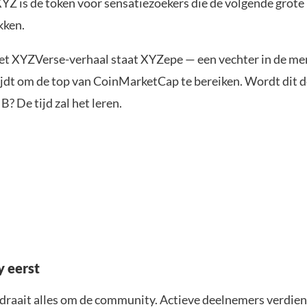
XYZ is de token voor sensatiezoekers die de volgende gro
kken.
het XYZVerse-verhaal staat XYZepe — een vechter in de m
rijdt om de top van CoinMarketCap te bereiken. Wordt dit 
 De tijd zal het leren.
 eerst
draait alles om de community. Actieve deelnemers verdien