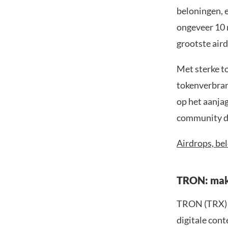
beloningen, 
ongeveer 10 
grootste air
Met sterke t
tokenverbran
op het aanja
community die
Airdrops, bel
TRON: make
TRON (TRX) i
digitale con