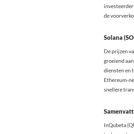
investeerders
de voorverkoo
Solana (SO
De prijzen v
groeiend aant
diensten en 
Ethereum-net
snellere tran
Samenvatt
InQubeta (QU