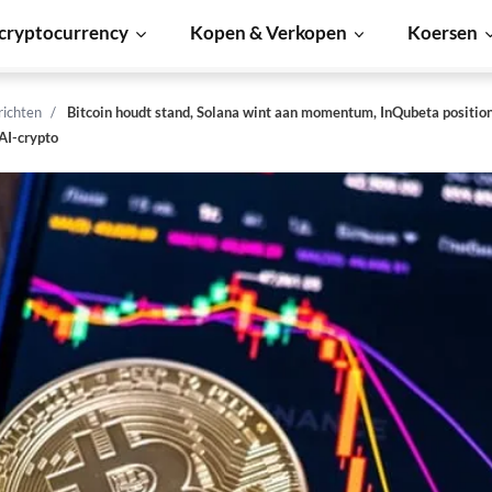
cryptocurrency
Kopen & Verkopen
Koersen
richten
Bitcoin houdt stand, Solana wint aan momentum, InQubeta positione
AI-crypto