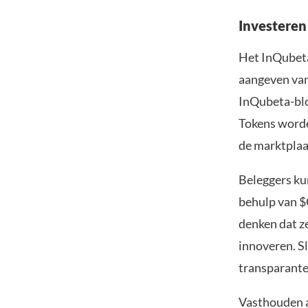
Investeren
Het InQubeta
aangeven van
InQubeta-blo
Tokens worde
de marktplaa
Beleggers ku
behulp van $
denken dat ze
innoveren. S
transparante
Vasthouden a