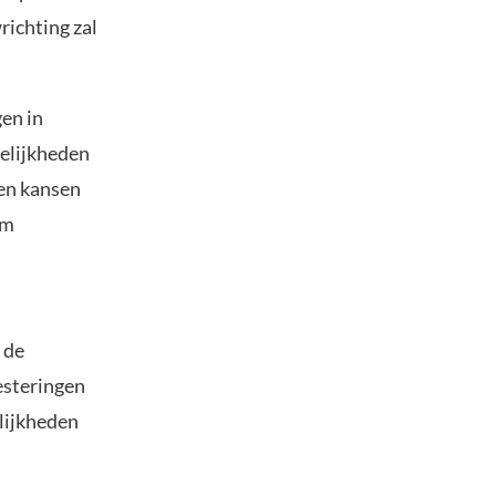
richting zal
en in
gelijkheden
ren kansen
om
 de
esteringen
lijkheden