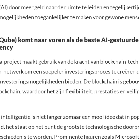
 (AI) door meer geld naar de ruimte te leiden en tegelijkertij
mogelijkheden toegankelijker te maken voor gewone mens
Qube) komt naar voren als de beste AI-gestuurde
rency
a-project
maakt gebruik van de kracht van blockchain-tech
-netwerk om een soepeler investeringsproces te creëren 
 investeringsmogelijkheden bieden. De blockchain is gebo
kchain, waardoor het zijn flexibiliteit, prestaties en veili
ntelligentie is niet langer zomaar een mooi idee dat in po
d, het staat op het punt de grootste technologische doorbr
eschiedenis te worden. Prominente figuren zoals Microsof