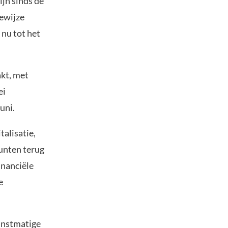
ijn sinds de
ewijze
 nu tot het
akt, met
ei
uni.
alisatie,
unten terug
inanciële
e
unstmatige