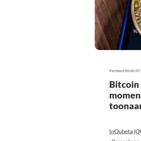
Persbericht
20-07
Bitcoin
momentu
toonaa
InQubeta (Q