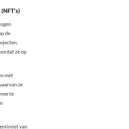
 (NFT’s)
mogen
op de
ojecten.
oordat ze op
en met
waarvan ze
 mee te
en
enlimiet van