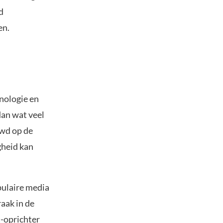
d
en.
nologie en
dan wat veel
uwd op de
gheid kan
pulaire media
aak in de
t-oprichter