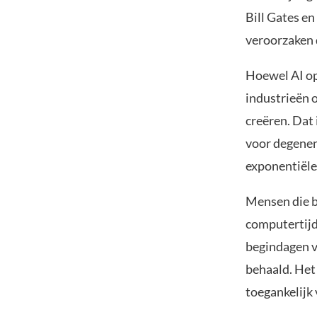
Bill Gates en
veroorzaken 
Hoewel AI op
industrieën 
creëren. Dat 
voor degenen
exponentiële
Mensen die b
computertijd
begindagen v
behaald. Het
toegankelijk