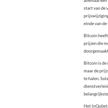
allemaal een 
start van de
prijswijzigin
einde van de
Bitcoin heef
prijzen die 
doorgemaakt 
Bitcoin is d
maar de prij
te halen. Sol
dienstverleni
belangrijkst
Het InQubeta