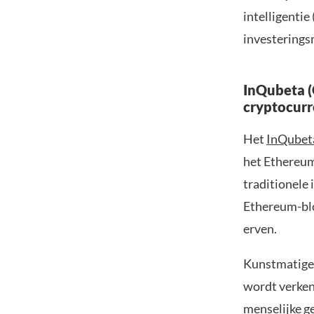
intelligentie
investerings
InQubeta (
cryptocur
Het
InQubet
het Ethereum
traditionele
Ethereum-bloc
erven.
Kunstmatige i
wordt verken
menselijke g