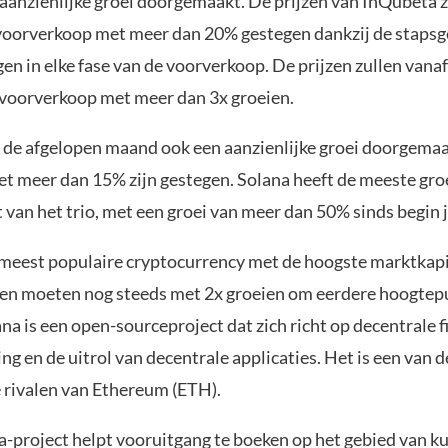
aanzienlijke groei doorgemaakt. De prijzen van InQubeta z
 voorverkoop met meer dan 20% gestegen dankzij de stapsg
gen in elke fase van de voorverkoop. De prijzen zullen vanaf
 voorverkoop met meer dan 3x groeien.
t de afgelopen maand ook een aanzienlijke groei doorgema
met meer dan 15% zijn gestegen. Solana heeft de meeste gro
van het trio, met een groei van meer dan 50% sinds begin j
e meest populaire cryptocurrency met de hoogste marktkapit
zen moeten nog steeds met 2x groeien om eerdere hoogtep
ana is een open-sourceproject dat zich richt op decentrale f
ng en de uitrol van decentrale applicaties. Het is een van d
e rivalen van Ethereum (ETH).
-project helpt vooruitgang te boeken op het gebied van k