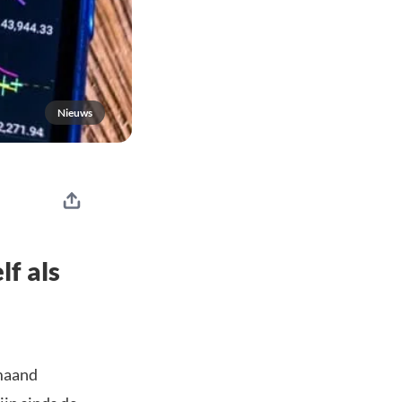
Nieuws
f als
 maand