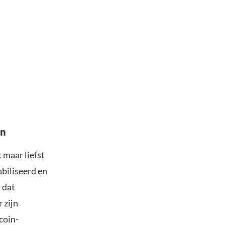
en
 maar liefst
abiliseerd en
 dat
 zijn
coin-