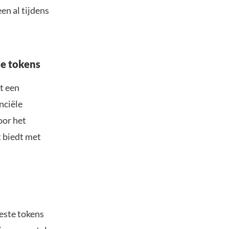
en al tijdens
de tokens
t een
nciële
oor het
 biedt met
este tokens