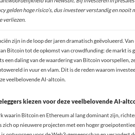
rantwoordelijkheid van Newsbit. Bij investeren in presales
y gelden hoge risico’s, dus investeer verstandig en nooit 
e verliezen.
nciën zijn in de loop der jaren dramatisch geëvolueerd. Van
an Bitcoin tot de opkomst van crowdfunding: de markt is 
ts een daling van de waardering van Bitcoin voorspellen, z
towereld in vuur en vlam. Dit is de reden waarom investee
eze veelbelovende AI-altcoin.
leggers kiezen voor deze veelbelovende AI-altc
rk waarin Bitcoin en Ethereum al lang dominant zijn, richt
s zich op nieuwere projecten met een hoger groeipotentiee
 is ontworpen voor de Web3-gemeenschap en verandert d