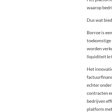
waarop bedr
Dus wat biedt
Borroe is ee
toekomstige 
worden verko
liquiditeit kri
Het innovati
factuurfinan
echter onder
contracten e
bedrijven eff
platform met