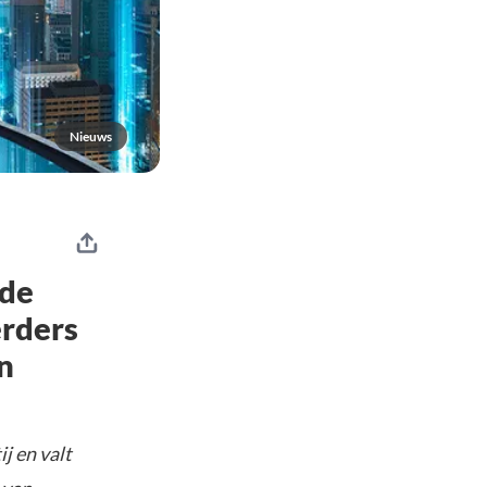
Nieuws
 de
rders
n
j en valt