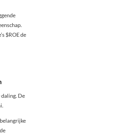
iggende
eenschap.
e’s $ROE de
n
 daling. De
i.
belangrijke
 de