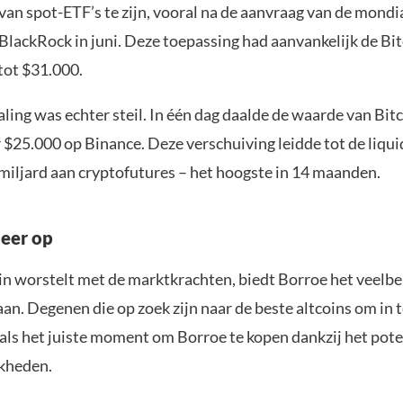
van spot-ETF’s te zijn, vooral na de aanvraag van de mondi
BlackRock in juni. Deze toepassing had aanvankelijk de Bit
tot $31.000.
ling was echter steil. In één dag daalde de waarde van Bit
 $25.000 op Binance. Deze verschuiving leidde tot de liqui
miljard aan cryptofutures – het hoogste in 14 maanden.
eer op
oin worstelt met de marktkrachten, biedt Borroe het veelb
n. Degenen die op zoek zijn naar de beste altcoins om in t
 als het juiste moment om Borroe te kopen dankzij het pote
kheden.