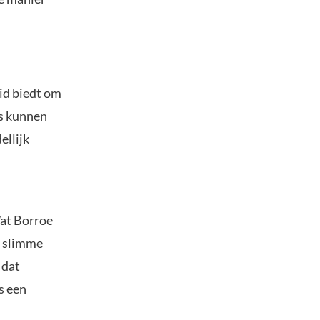
id biedt om
’s kunnen
ellijk
Wat Borroe
, slimme
 dat
s een