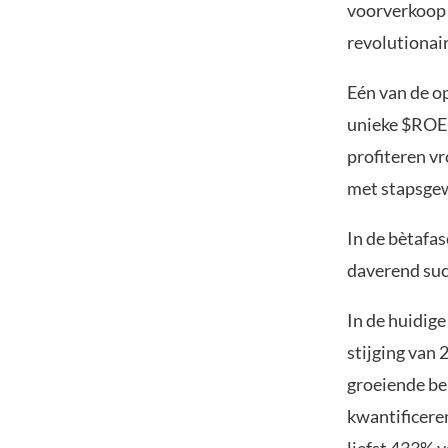
voorverkoop 
revolutionair
Eén van de o
unieke $ROE
profiteren v
met stapsgewi
In de bètafa
daverend suc
In de huidige
stijging van
groeiende be
kwantificeren