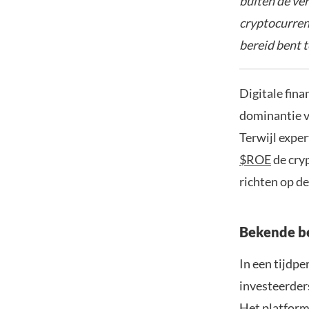
buiten de ve
cryptocurrenc
bereid bent t
Digitale fina
dominantie v
Terwijl exper
$ROE
de cryp
richten op d
Bekende be
In een tijdpe
investeerder
Het platform