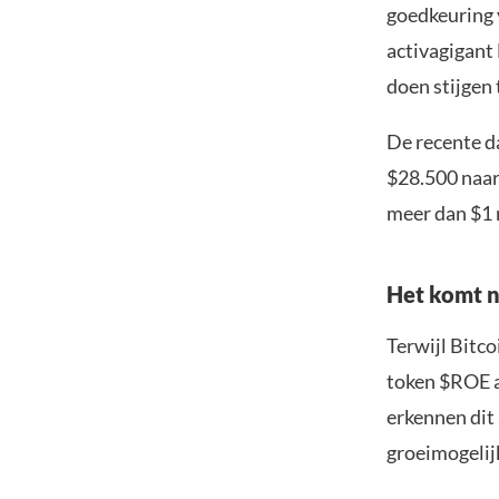
goedkeuring 
activagigant 
doen stijgen 
De recente da
$28.500 naar
meer dan $1 
Het komt n
Terwijl Bitc
token $ROE aa
erkennen dit
groeimogelij