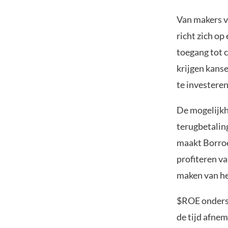
Van makers v
richt zich op
toegang tot 
krijgen kans
te investeren
De mogelijkh
terugbetalin
maakt Borroe
profiteren va
maken van h
$ROE ondersch
de tijd afnem