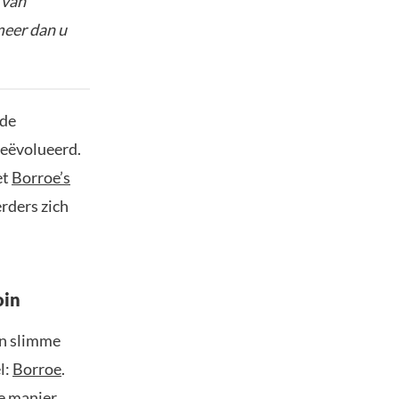
 van
meer dan u
 de
geëvolueerd.
et
Borroe’s
rders zich
oin
en slimme
l:
Borroe
.
e manier