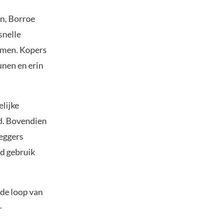
n, Borroe
snelle
rmen. Kopers
unen en erin
lijke
id. Bovendien
leggers
jd gebruik
 de loop van
-