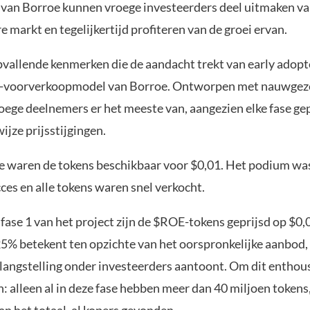
van Borroe kunnen vroege investeerders deel uitmaken va
e markt en tegelijkertijd profiteren van de groei ervan.
pvallende kenmerken die de aandacht trekt van early adopte
-voorverkoopmodel van Borroe. Ontworpen met nauwgezet
roege deelnemers er het meeste van, aangezien elke fase ge
jze prijsstijgingen.
se waren de tokens beschikbaar voor $0,01. Het podium wa
ces en alle tokens waren snel verkocht.
 fase 1 van het project zijn de $ROE-tokens geprijsd op $0
 25% betekent ten opzichte van het oorspronkelijke aanbod,
langstelling onder investeerders aantoont. Om dit enthou
: alleen al in deze fase hebben meer dan 40 miljoen tokens