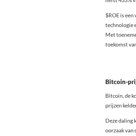
liefst 433% v
$ROE is een 
technologie 
Met toenemen
toekomst van
Bitcoin-pr
Bitcoin, de k
prijzen kelde
Deze daling 
oorzaak van d