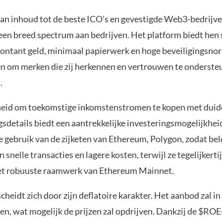
an inhoud tot de beste ICO’s en gevestigde Web3-bedrijve
 een breed spectrum aan bedrijven. Het platform biedt hen 
contant geld, minimaal papierwerk en hoge beveiligingsno
en om merken die zij herkennen en vertrouwen te onderste
.
eid om toekomstige inkomstenstromen te kopen met duide
gsdetails biedt een aantrekkelijke investeringsmogelijkhe
 gebruik van de zijketen van Ethereum, Polygon, zodat be
n snelle transacties en lagere kosten, terwijl ze tegelijkerti
et robuuste raamwerk van Ethereum Mainnet.
eidt zich door zijn deflatoire karakter. Het aanbod zal in
en, wat mogelijk de prijzen zal opdrijven. Dankzij de $ROE