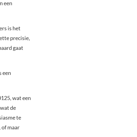
n een
rs is het
te precisie,
paard gaat
s een
,0125, wat een
 wat de
siasme te
, of maar