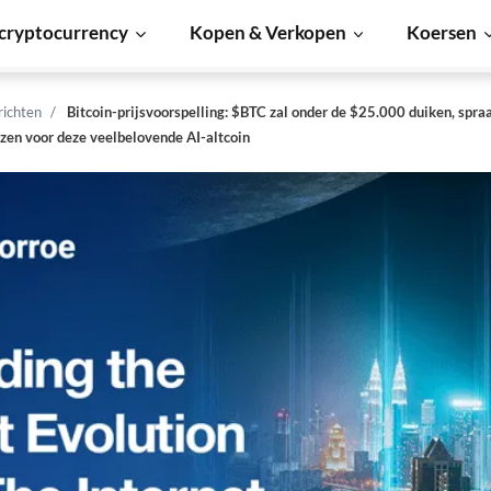
cryptocurrency
Kopen & Verkopen
Koersen
richten
Bitcoin-prijsvoorspelling: $BTC zal onder de $25.000 duiken, sp
ezen voor deze veelbelovende AI-altcoin