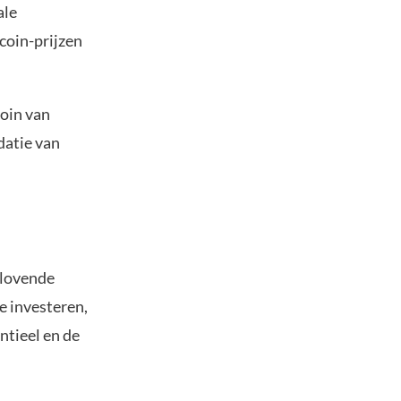
ale
coin-prijzen
coin van
datie van
elovende
e investeren,
ntieel en de