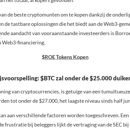
an het totaal, al kopers gevonden.
van de beste cryptomunten om te kopen dankzij de onderl
en de tastbare oplossingen die het biedt aan de Web3-gem
de aandacht van vooraanstaande investeerders is Borro
 Web3-financiering.
$ROE Tokens Kopen
ijsvoorspelling: $BTC zal onder de $25.000 duike
oning van cryptocurrencies, is getuige van een tumultueuze
rden tot onder de $27.000, het laagste niveau sinds half jun
kan aan verschillende factoren worden toegeschreven. Een 
e frustratie bij beleggers lijkt de vertraging van de SEC bij