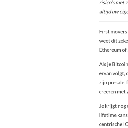
risico’s met 
altijd uw ei
First movers 
weet dit zeke
Ethereum of 
Als je Bitco
ervan volgt, 
zijn presale.
creëren met 
Je krijgt nog
lifetime kans
centrische I