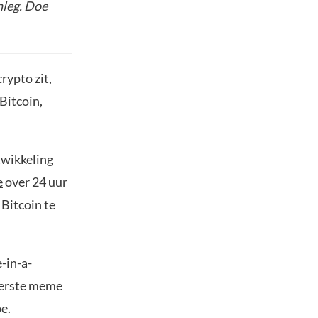
nleg. Doe
rypto zit,
 Bitcoin,
twikkeling
e
over 24 uur
 Bitcoin te
-in-a-
reerste meme
e.