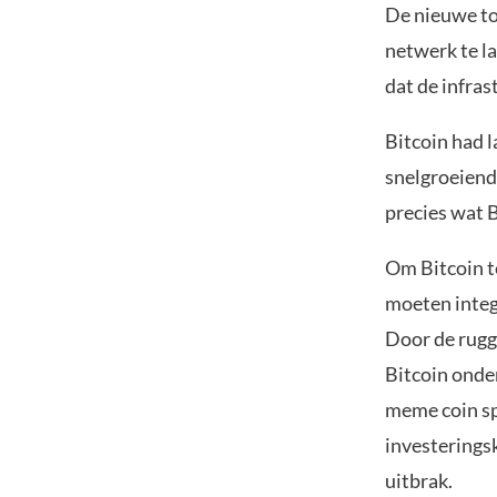
De nieuwe to
netwerk te l
dat de infra
Bitcoin had l
snelgroeiend
precies wat 
Om Bitcoin te
moeten integ
Door de rugg
Bitcoin onde
meme coin sp
investeringsk
uitbrak.