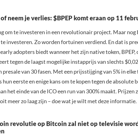
 of neem je verlies: $BPEP komt eraan op 11 febr
ng om te investeren in een revolutionair project. Maar nog
 te investeren. Zo worden fortuinen verdiend. En dat is pre
early adopters biedt wanneer het zijn native token, BPEP, 
eert tegen de laagst mogelijke instapprijs van slechts $0,0
jn presale van 30 fasen. Met een prijsstijging van 5% in elke 
s hun eerste en enige kans om te kopen tegen de absolute 
aan het einde van de ICO een run van 300% maakt. Prijzen z
it meer zo laag zijn – doe wat je wilt met deze informatie.
in revolutie op Bitcoin zal niet op televisie wor
en