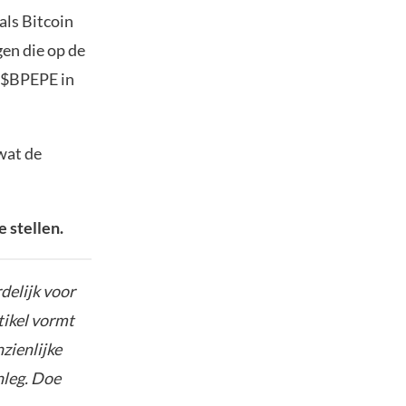
als Bitcoin
gen die op de
n $BPEPE in
 wat de
e stellen.
delijk voor
tikel vormt
nzienlijke
nleg. Doe