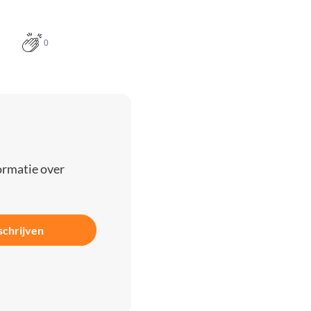
0
ormatie over
schrijven