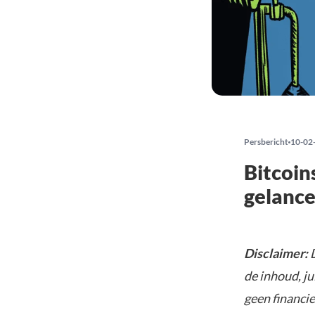
Persbericht
10-02
Bitcoi
gelance
Disclaimer:
D
de inhoud, ju
geen financie