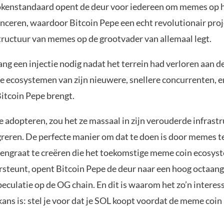
kenstandaard opent de deur voor iedereen om memes op h
anceren, waardoor Bitcoin Pepe een echt revolutionair proj
structuur van memes op de grootvader van allemaal legt.
ang een injectie nodig nadat het terrein had verloren aan d
e ecosystemen van zijn nieuwere, snellere concurrenten, en
Bitcoin Pepe brengt.
 adopteren, zou het ze massaal in zijn verouderde infrast
reren. De perfecte manier om dat te doen is door memes t
engraat te creëren die het toekomstige meme coin ecosys
rsteunt, opent Bitcoin Pepe de deur naar een hoog octaang
eculatie op de OG chain. En dit is waarom het zo’n interes
ans is: stel je voor dat je SOL koopt voordat de meme coi