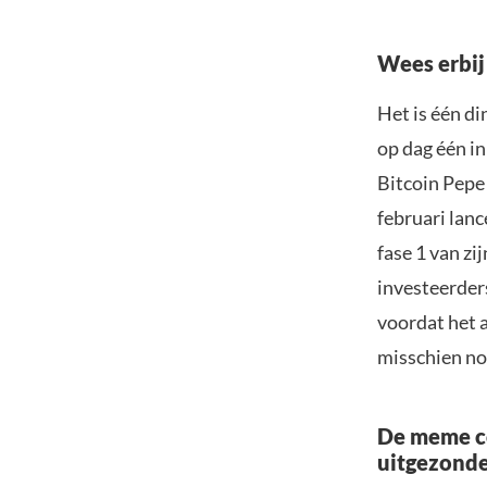
Wees erbij
Het is één di
op dag één in
Bitcoin Pepe 
februari lanc
fase 1 van zi
investeerder
voordat het 
misschien noo
De meme co
uitgezond