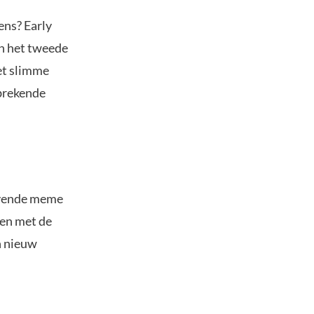
ens? Early
in het tweede
et slimme
nbrekende
evende meme
ren met de
n nieuw