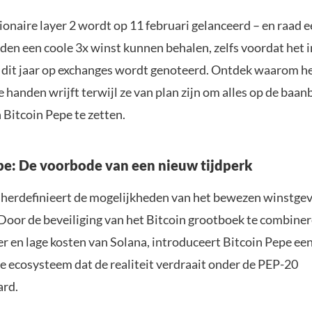
onaire layer 2 wordt op 11 februari gelanceerd – en raad e
den een coole 3x winst kunnen behalen, zelfs voordat het 
 dit jaar op exchanges wordt genoteerd. Ontdek waarom h
de handen wrijft terwijl ze van plan zijn om alles op de baa
 Bitcoin Pepe te zetten.
pe: De voorbode van een nieuw tijdperk
 herdefinieert de mogelijkheden van het bewezen winstg
 Door de beveiliging van het Bitcoin grootboek te combine
r en lage kosten van Solana, introduceert Bitcoin Pepe ee
 ecosysteem dat de realiteit verdraait onder de PEP-20
ard.