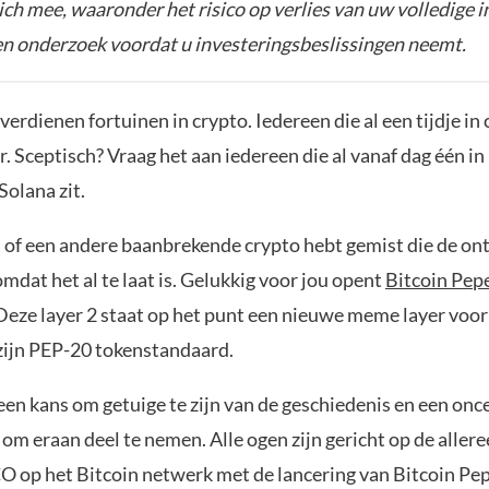
zich mee, waaronder het risico op verlies van uw volledige i
gen onderzoek voordat u investeringsbeslissingen neemt.
verdienen fortuinen in crypto. Iedereen die al een tijdje in c
r. Sceptisch? Vraag het aan iedereen die al vanaf dag één in
Solana zit.
in of een andere baanbrekende crypto hebt gemist die de on
omdat het al te laat is. Gelukkig voor jou opent
Bitcoin Pep
 Deze layer 2 staat op het punt een nieuwe meme layer voor
zijn PEP-20 tokenstandaard.
 een kans om getuige te zijn van de geschiedenis en een once
 om eraan deel te nemen. Alle ogen zijn gericht op de alle
CO op het Bitcoin netwerk met de lancering van Bitcoin Pep