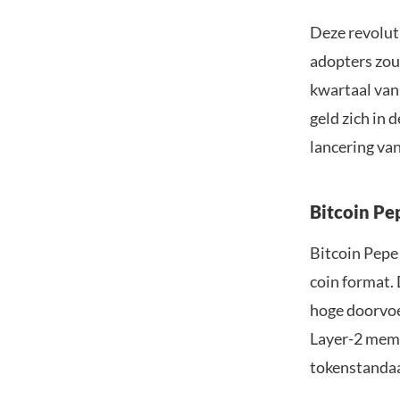
Deze revoluti
adopters zou
kwartaal van
geld zich in 
lancering van
Bitcoin Pe
Bitcoin Pepe
coin format.
hoge doorvoe
Layer-2 meme
tokenstanda