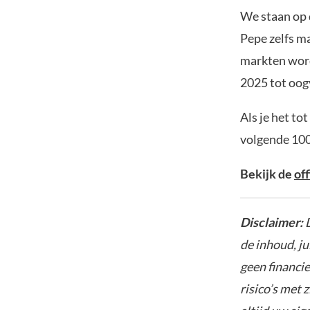
We staan ​​op
Pepe zelfs ma
markten word
2025 tot oog
Als je het to
volgende 100
Bekijk de
of
Disclaimer:
D
de inhoud, ju
geen financie
risico’s met 