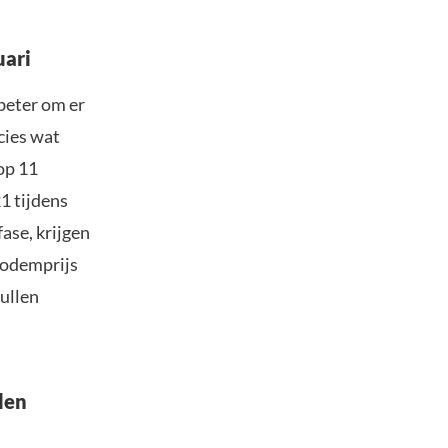
uari
 beter om er
cies wat
op 11
21 tijdens
fase, krijgen
bodemprijs
ullen
den