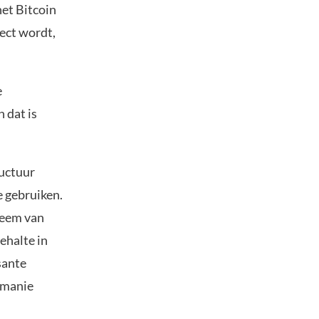
et Bitcoin
ect wordt,
e
 dat is
ructuur
e gebruiken.
teem van
ehalte in
sante
n manie