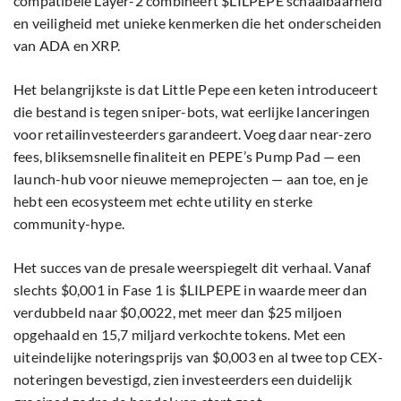
compatibele Layer-2 combineert $LILPEPE schaalbaarheid
en veiligheid met unieke kenmerken die het onderscheiden
van ADA en XRP.
Het belangrijkste is dat Little Pepe een keten introduceert
die bestand is tegen sniper-bots, wat eerlijke lanceringen
voor retailinvesteerders garandeert. Voeg daar near-zero
fees, bliksemsnelle finaliteit en PEPE’s Pump Pad — een
launch-hub voor nieuwe memeprojecten — aan toe, en je
hebt een ecosysteem met echte utility en sterke
community-hype.
Het succes van de presale weerspiegelt dit verhaal. Vanaf
slechts $0,001 in Fase 1 is $LILPEPE in waarde meer dan
verdubbeld naar $0,0022, met meer dan $25 miljoen
opgehaald en 15,7 miljard verkochte tokens. Met een
uiteindelijke noteringsprijs van $0,003 en al twee top CEX-
noteringen bevestigd, zien investeerders een duidelijk