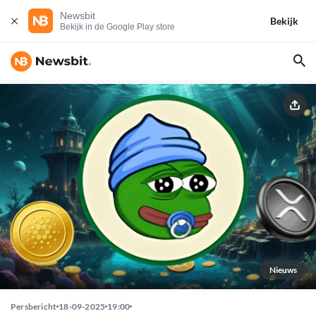
Newsbit
Bekijk
Bekijk in de Google Play store
Nieuws
Persbericht
18-09-2025
19:00