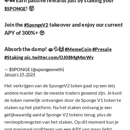
💸🛌 Earn passive rewards just by staking your
! 🤯
$SPONGE
Join the
takeover and enjoy our current
#SpongeV2
APY of 300%+ 😎
Absorb the damp! 🧽💦🙌
#MemeCoin
#Presale
#Staking
pic.twitter.com/OJ08MgMmWy
— $SPONGE (@spongeoneth)
January 19, 2024
Het verkrijgen van de SpongeV2 token gaat op een iets
andere manier dan de meeste traders gewend zijn. Je kunt
de token namelijk ontvangen door de Sponge V1 token te
staken op het platform. Na het staken ontvang je een
gelijkwaardig aantal Sponge V2 tokens terug, plus de
renteopbrengsten van het staken. Op dit moment kun je
nog maximaal profiteren van een APY van maar liefst