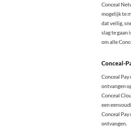
Conceal Netw
mogelijk te 
dat veilig, s
slag te gaan 
om alle Conce
Conceal-P
Conceal Pay 
ontvangen op
Conceal Clou
een eenvoudi
Conceal Pay 
ontvangen.