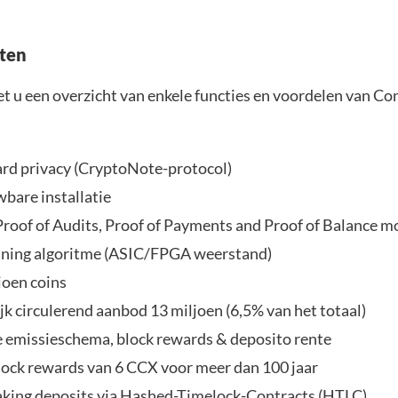
ten
et u een overzicht van enkele functies en voordelen van Co
rd privacy (CryptoNote-protocol)
bare installatie
roof of Audits, Proof of Payments and Proof of Balance mo
ning algoritme (ASIC/FPGA weerstand)
joen coins
jk circulerend aanbod 13 miljoen (6,5% van het totaal)
 emissieschema, block rewards & deposito rente
lock rewards van 6 CCX voor meer dan 100 jaar
aking deposits via Hashed-Timelock-Contracts (HTLC)