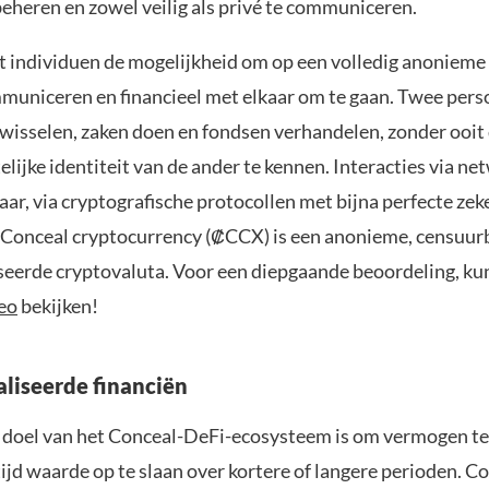
beheren en zowel veilig als privé te communiceren.
t individuen de mogelijkheid om op een volledig anoniem
mmuniceren en financieel met elkaar om te gaan. Twee per
twisselen, zaken doen en fondsen verhandelen, zonder ooit
lijke identiteit van de ander te kennen. Interacties via ne
aar, via cryptografische protocollen met bijna perfecte ze
 Conceal cryptocurrency (₡CCX) is een anonieme, censuur
seerde cryptovaluta. Voor een diepgaande beoordeling, kun
eo
bekijken!
liseerde financiën
 doel van het Conceal-DeFi-ecosysteem is om vermogen t
tijd waarde op te slaan over kortere of langere perioden. C