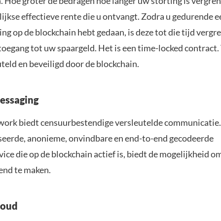
. Hoe groter de bedragen hoe langer uw storting is vergren
lijkse effectieve rente die u ontvangt. Zodra u gedurende 
ting op de blockchain hebt gedaan, is deze tot die tijd vergr
toegang tot uw spaargeld. Het is een time-locked contract.
uteld en beveiligd door de blockchain.
essaging
ork biedt censuurbestendige versleutelde communicatie.
seerde, anonieme, onvindbare en end-to-end gecodeerde
ice die op de blockchain actief is, biedt de mogelijkheid o
gend te maken.
loud