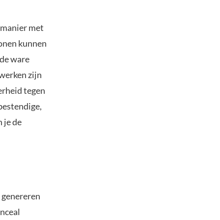
e manier met
sonen kunnen
 de ware
twerken zijn
kerheid tegen
bestendige,
 je de
e genereren
onceal