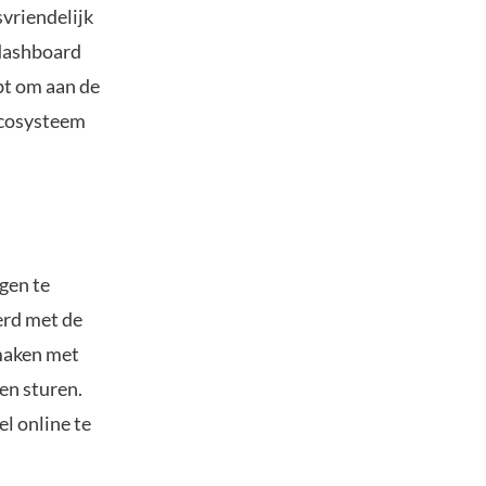
vriendelijk
 dashboard
ebt om aan de
 ecosysteem
gen te
erd met de
maken met
en sturen.
l online te