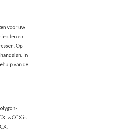
ken voor uw
rienden en
ressen. Op
fhandelen. In
behulp van de
Polygon-
CCX. wCCX is
CCX.