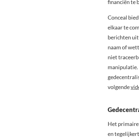
financiën te 
Conceal bied
elkaar te co
berichten ui
naam of wette
niet traceerb
manipulatie.
gedecentrali
volgende
vid
Gedecentra
Het primaire
en tegelijker