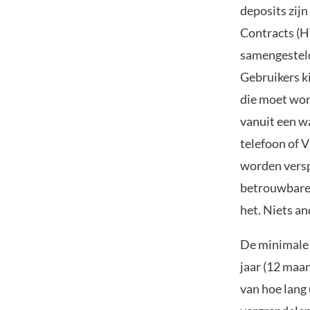
deposits zij
Contracts (H
samengesteld
Gebruikers k
die moet word
vanuit een wa
telefoon of V
worden versp
betrouwbare o
het. Niets and
De minimale 
jaar (12 maan
van hoe lang 