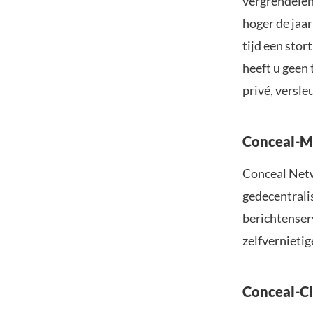
vergrendelen
hoger de jaar
tijd een stor
heeft u geen 
privé, versle
Conceal-M
Conceal Netw
gedecentrali
berichtenserv
zelfvernieti
Conceal-C