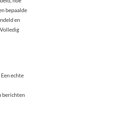
deld, hoe
een bepaalde
endeld en
 Volledig
 Een echte
m berichten