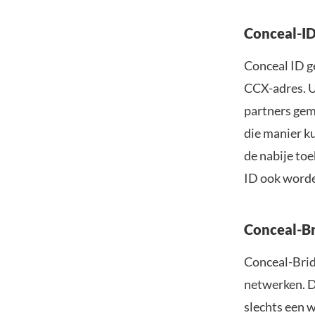
Conceal-I
Conceal ID g
CCX-adres. U
partners gem
die manier k
de nabije to
ID ook worde
Conceal-B
Conceal-Brid
netwerken. D
slechts een 