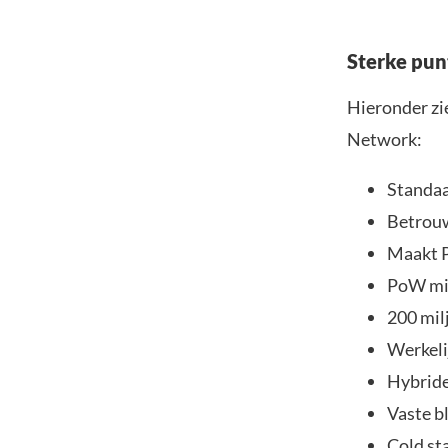
Sterke pun
Hieronder zi
Network:
Standaa
Betrouw
Maakt P
PoW mi
200 mil
Werkeli
Hybride
Vaste b
Cold st