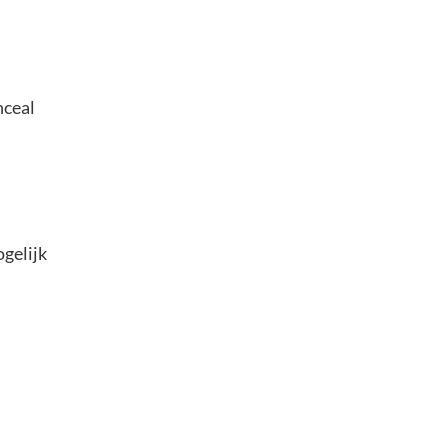
nceal
gelijk