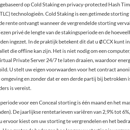
n gebaseerd op Cold Staking en privacy-protected Hash Ti
TLC) technologieën. Cold Staking is een getimede storting
e rente ontvangt wanneer de vergrendelde storting verval
iezen privé de lengte van de stakingsperiode en de hoevee
en ingezet. In de praktijk betekent dit dat u ₡CCX kunt i
llet die offline kan zijn. Het is niet nodig om een compute
irtual Private Server 24/7 te laten draaien, waardoor energ
ild. U stelt uw eigen voorwaarden voor het contract anoni
mgeving en zonder dat er een derde partij bij betrokken is.
ers is vereist.
periode voor een Conceal storting is één maand en het m
den). De jaarlijkse rentetarieven variëren van 2,9% tot 6%,
u ervoor kiest om uw storting te vergrendelen en het bedra