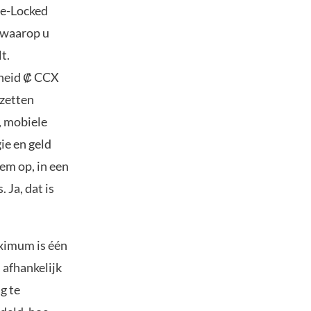
me-Locked
 waarop u
t.
lheid ₡ CCX
nzetten
r, mobiele
ie en geld
em op, in een
 Ja, dat is
aximum is één
 afhankelijk
g te