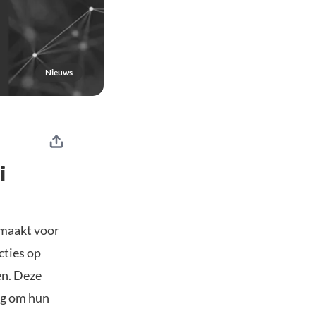
Nieuws
i
emaakt voor
cties op
en. Deze
ig om hun