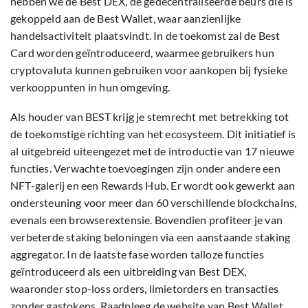
hebben we de Best DEX, de gedecentraliseerde beurs die is
gekoppeld aan de Best Wallet, waar aanzienlijke
handelsactiviteit plaatsvindt. In de toekomst zal de Best
Card worden geïntroduceerd, waarmee gebruikers hun
cryptovaluta kunnen gebruiken voor aankopen bij fysieke
verkooppunten in hun omgeving.
Als houder van BEST krijg je stemrecht met betrekking tot
de toekomstige richting van het ecosysteem. Dit initiatief is
al uitgebreid uiteengezet met de introductie van 17 nieuwe
functies. Verwachte toevoegingen zijn onder andere een
NFT-galerij en een Rewards Hub. Er wordt ook gewerkt aan
ondersteuning voor meer dan 60 verschillende blockchains,
evenals een browserextensie. Bovendien profiteer je van
verbeterde staking beloningen via een aanstaande staking
aggregator. In de laatste fase worden talloze functies
geïntroduceerd als een uitbreiding van Best DEX,
waaronder stop-loss orders, limietorders en transacties
zonder gastokens. Raadpleeg de website van Best Wallet