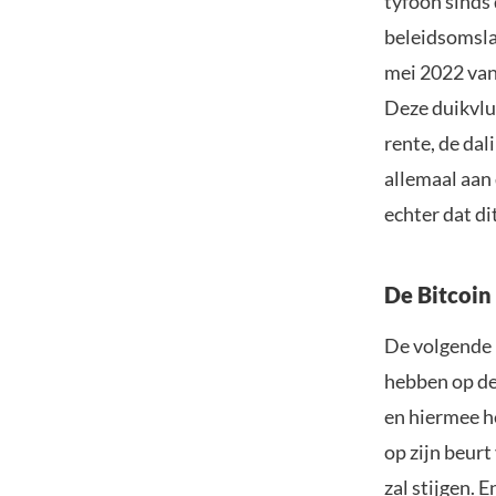
tyfoon sinds
beleidsomsla
mei 2022 van
Deze duikvlu
rente, de da
allemaal aan
echter dat di
De Bitcoin 
De volgende B
hebben op de 
en hiermee h
op zijn beur
zal stijgen. 