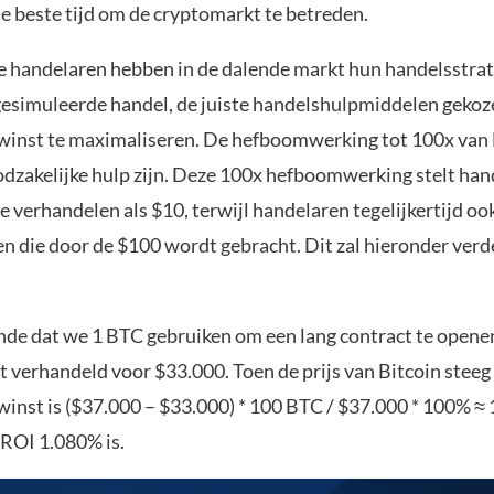
de beste tijd om de cryptomarkt te betreden.
e handelaren hebben in de dalende markt hun handelsstra
gesimuleerde handel, de juiste handelshulpmiddelen gekoze
winst te maximaliseren. De hefboomwerking tot 100x van 
odzakelijke hulp zijn. Deze 100x hefboomwerking stelt han
e verhandelen als $10, terwijl handelaren tegelijkertijd ook
en die door de $100 wordt gebracht. Dit zal hieronder ver
nde dat we 1 BTC gebruiken om een lang contract te open
t verhandeld voor $33.000. Toen de prijs van Bitcoin steeg
winst is ($37.000 – $33.000) * 100 BTC / $37.000 * 100% ≈ 
ROI 1.080% is.