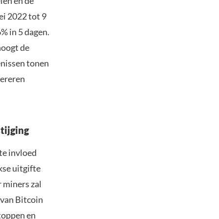
len en de
i 2022 tot 9
% in 5 dagen.
hoogt de
enissen tonen
gereren
tijging
te invloed
se uitgifte
 miners zal
 van Bitcoin
stoppen en