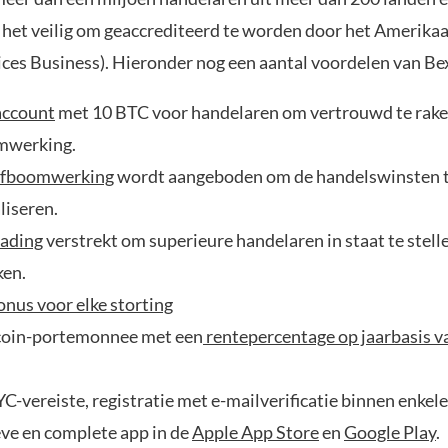
 het veilig om geaccrediteerd te worden door het Amerika
ces Business). Hieronder nog een aantal voordelen van Be
ccount
met 10 BTC voor handelaren om vertrouwd te rak
mwerking.
efboomwerking
wordt aangeboden om de handelswinsten 
iseren.
ading
verstrekt om superieure handelaren in staat te stell
ken.
nus voor elke storting
coin-portemonnee met een
rentepercentage op jaarbasis 
C-vereiste, registratie met e-mailverificatie binnen enkel
eve en complete app in de
Apple App Store
en
Google Play
.