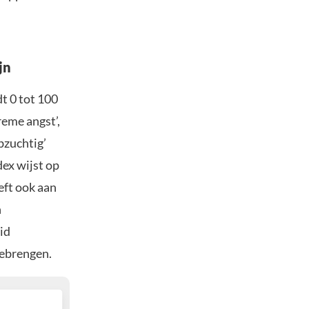
jn
t 0 tot 100
reme angst’,
bzuchtig’
dex wijst op
eeft ook aan
n
id
eebrengen.