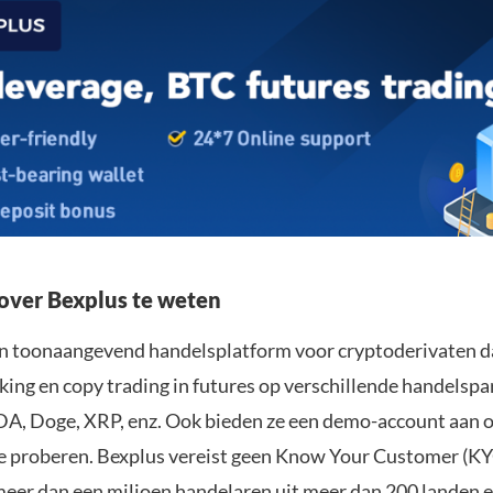
ver Bexplus te weten
en toonaangevend handelsplatform voor cryptoderivaten d
ng en copy trading in futures op verschillende handelspa
A, Doge, XRP, enz. Ook bieden ze een demo-account aan o
 te proberen. Bexplus vereist geen Know Your Customer (KYC
meer dan een miljoen handelaren uit meer dan 200 landen en