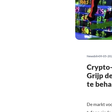
Newsbit
09-05-20
Crypto-
Grijp d
te beha
De markt voor