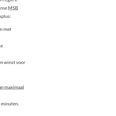
anse
MSB
xplus:
en met
te
en winst voor
van maximaal
e minuten.