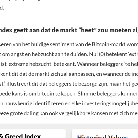
d.
ndex geeft aan dat de markt “heet” zou moeten zi
yseren van het huidige sentiment van de Bitcoin-markt word
 om angst en hebzucht aan te duiden. Nul (0) betekent ‘ext
uist ‘extreme hebzucht’ betekent. Wanneer beleggers ‘te he
ent dit dat de markt zich zal aanpassen, en wanneer de in
t’, illustreert dit dat beleggers te bezorgd zijn, maar het g
goede kans is om bitcoin te kopen. Slimme beleggers kunne
n nauwkeurig identificeren en elke investeringsmogelijkhe
Deze grote daling kan ook vergelijkbare kansen met zich m