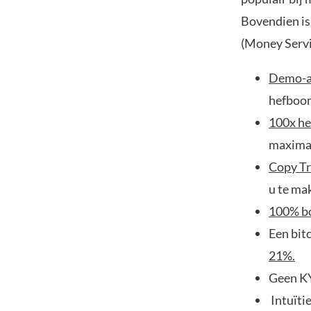
Bovendien is
(Money Servi
Demo-a
hefboo
100x h
maximal
Copy Tr
u te ma
100% bo
Een bit
21%.
Geen KY
Intuïti