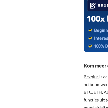
Kom meer o
Bexplus
is e
hefboomwerki
BTC, ETH, AD
functies uit
populair bij 