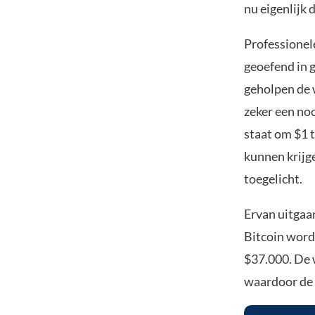
nu eigenlijk 
Professionel
geoefend in 
geholpen de 
zeker een no
staat om $1 t
kunnen krijg
toegelicht.
Ervan uitgaa
Bitcoin word
$37.000. De 
waardoor de 