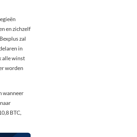
tegieën
n en zichzelf
Bexplus zal
delaren in
 alle winst
der worden
en wanneer
 naar
10,8 BTC,