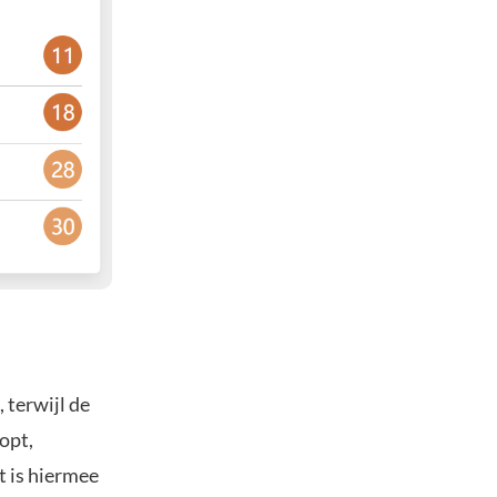
 terwijl de
oopt,
t is hiermee