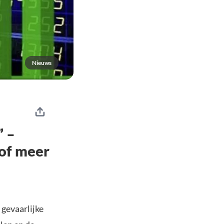
Nieuws
” –
 of meer
 gevaarlijke