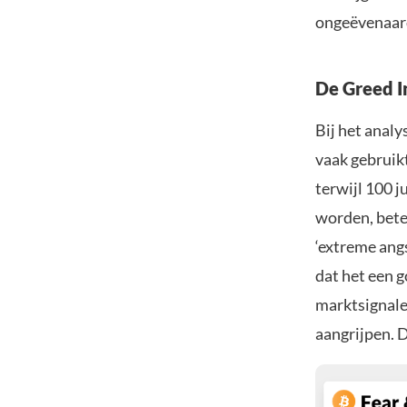
ongeëvenaar
De Greed I
Bij het anal
vaak gebruikt
terwijl 100 j
worden, betek
‘extreme angs
dat het een 
marktsignale
aangrijpen. 