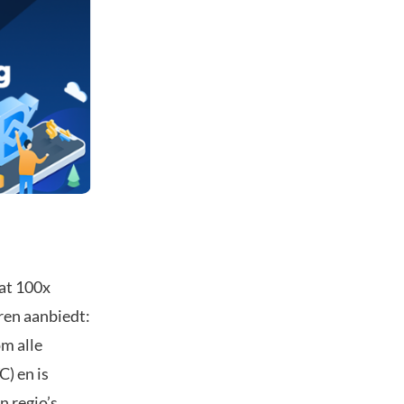
at 100x
ren aanbiedt:
m alle
) en is
 regio’s.