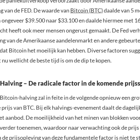
 de paniekuitverkoop veroorzaakt door Amerikaanse aande
g van de FED. De waarde van
Bitcoin (BTC)
daalde van 5 me
 ongeveer $39.500 naar $33.100 en daalde hiermee met 16
cht heeft ook meer mensen ongerust gemaakt. De Fed ver
ling van de Amerikaanse aandelenmarkt en andere gebeurt
 dat Bitcoin het moeilijk kan hebben. Diverse factoren sug
t nu wellicht de beste tijd is om de dip te kopen.
Halving – De radicale factor in de komende prijss
itcoin-halving zal in feite in de volgende opnieuw een gro
prijs van BTC. Bij elk halvings-evenement daalt de dagelijk
et aanbod. De moeilijkheid van het minen van blokken voor
t verder toenemen, waardoor naar verwachting ook de prijs
En de prijsopleving van deze fundamentele factor is niet te 