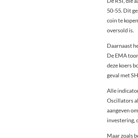
De RSI, die a
50-55. Dit g
coin te kopen
oversold is.
Daarnaast he
De EMA toont
deze koers bo
geval met SH
Alle indicato
Oscillators a
aangeven om 
investering, 
Maar zoals be