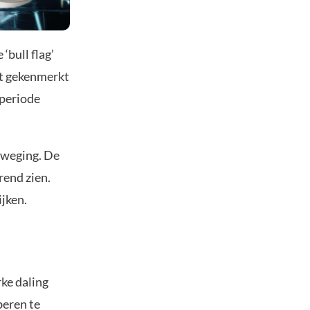
bull flag’
dt gekenmerkt
eperiode
eweging. De
rend zien.
ijken.
rke daling
beren te