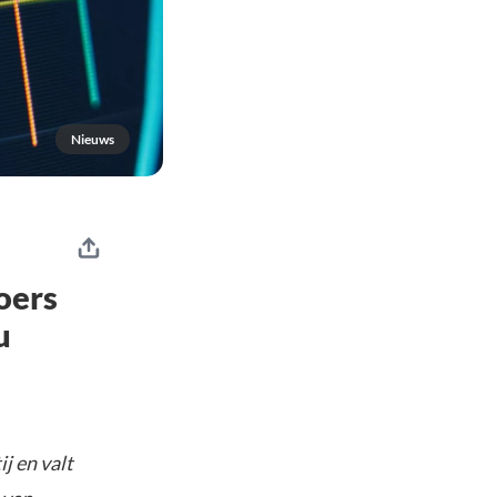
Nieuws
oers
u
j en valt