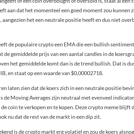
angeeft of een coin overbought of oversold is, staat al een t
eeft aan dat het momenteel een goed moment zou kunnen z
, aangezien het een neutrale positie heeft en dus niet over
eft de populaire crypto een EMA die een bullish sentiment
 de gemiddelde prijs van een aantal candles in de koersgra
ven het gemiddelde komt dan is de trend bullish. Dat is du
IB, en staat op een waarde van $0,00002718.
ren laten zien dat de koers zich in een neutrale positie bev
ls de Moving Averages zijn neutraal met evenveel indicato
de coin te verkopen en te kopen. Deze crypto meme blijft 
ook nu dat de rest van de markt in een dip zit.
kend is de crypto markt erg volatiel en zou de koers alsno