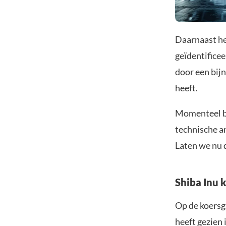
Daarnaast he
geïdentificee
door een bijn
heeft.
Momenteel be
technische a
Laten we nu 
Shiba Inu k
Op de koersgr
heeft gezien 