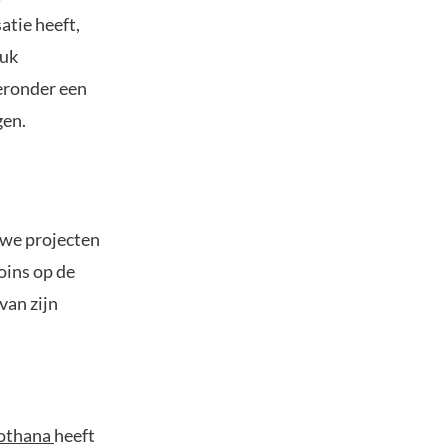
atie heeft,
tuk
eronder een
gen.
uwe projecten
oins op de
van zijn
othana
heeft