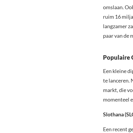
omslaan. Ook 
ruim 16 milja
langzamer za
paar van de 
Populaire
Een kleine d
te lanceren.
markt, die vo
momenteel er
Slothana (S
Een recent g