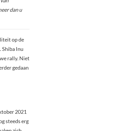
 van
meer dan u
liteit op de
. Shiba Inu
we rally. Niet
eerder gedaan
 oktober 2021
og steeds erg
maken zich