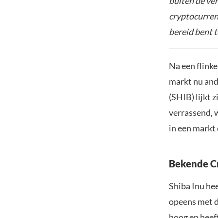
buiten de ve
cryptocurrenc
bereid bent t
Na een flinke
markt nu ande
(SHIB) lijkt 
verrassend, 
in een markt d
Bekende Cr
Shiba Inu hee
opeens met d
hoog en heef