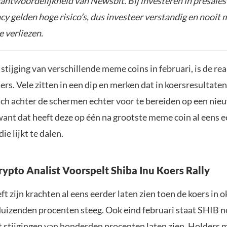
rantwoordelijkheid van Newsbit. Bij investeren in presales
y gelden hoge risico’s, dus investeer verstandig en nooit 
e verliezen.
 stijging van verschillende meme coins in februari, is de rea
rs. Vele zitten in een dip en merken dat in koersresultaten
zich achter de schermen echter voor te bereiden op een nieu
want dat heeft deze op één na grootste meme coin al eens 
ie lijkt te dalen.
ypto Analist Voorspelt Shiba Inu Koers Rally
ft zijn krachten al eens eerder laten zien toen de koers in
uizenden procenten steeg. Ook eind februari staat SHIB n
t stijgingen van honderden procenten laten zien. Holders 