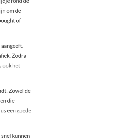
ijdje rond de
ijn om de
bought of
 aangeeft.
fiek. Zodra
s ook het
indt. Zowel de
ren die
dus een goede
g snel kunnen