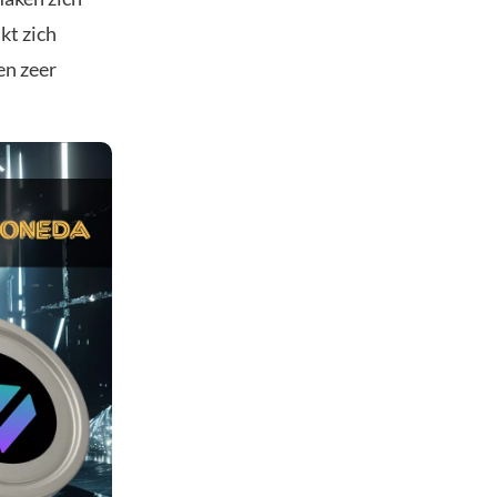
kt zich
en zeer