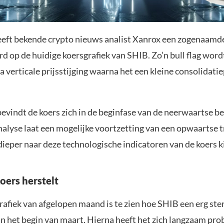
eft bekende crypto nieuws analist Xanrox een zogenaamde ‘
rd op de huidige koersgrafiek van SHIB. Zo’n bull flag wor
a verticale prijsstijging waarna het een kleine consolidati
vindt de koers zich in de beginfase van de neerwaartse b
nalyse laat een mogelijke voortzetting van een opwaartse t
dieper naar deze technologische indicatoren van de koers k
oers herstelt
afiek van afgelopen maand is te zien hoe SHIB een erg ste
in het begin van maart. Hierna heeft het zich langzaam pro