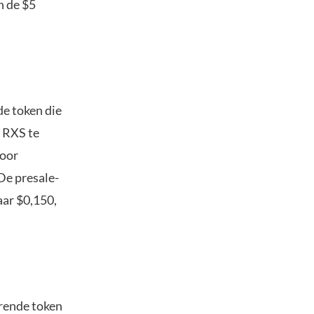
n de $5
de token die
n RXS te
voor
De presale-
aar $0,150,
erende token