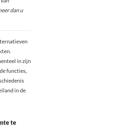
 van
meer dan u
lternatieven
kten.
nteel in zijn
de functies,
schiedenis
eiland in de
mte te