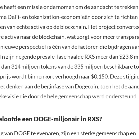
e heeft een missie ondernomen om de aandacht te trekken
ame DeFi- en tokenization-economieën door zich te richten
n van echte activa op de blockchain. Het project converte
e activa naar de blockchain, wat zorgt voor meer transpar
nieuwe perspectief is één van de factoren die bijdragen aa
 In zijn negende presale-fase haalde RXS meer dan $23,8 mi
 dan 314 miljoen tokens van de 335 miljoen beschikbare 
prijs wordt binnenkort verhoogd naar $0,150. Deze stijging
oet denken aan de beginfase van Dogecoin, toen het de aan
eke visie die door de hele gemeenschap werd ondersteund.
loofde een DOGE-miljonair in RXS?
ng van DOGE te evenaren, zijn een sterke gemeenschap en