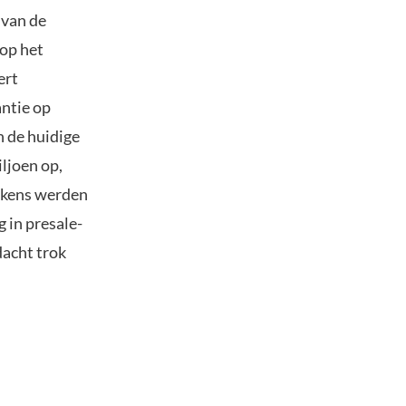
 van de
 op het
ert
antie op
n de huidige
ljoen op,
tokens werden
 in presale-
dacht trok