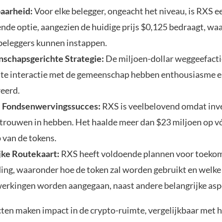
aarheid:
Voor elke belegger, ongeacht het niveau, is RXS e
ende optie, aangezien de huidige prijs $0,125 bedraagt, wa
beleggers kunnen instappen.
schapsgerichte Strategie:
De miljoen-dollar weggeefacti
te interactie met de gemeenschap hebben enthousiasme 
eerd.
 Fondsenwervingssucces:
RXS is veelbelovend omdat inve
rtrouwen in hebben. Het haalde meer dan $23 miljoen op v
 van de tokens.
jke Routekaart:
RXS heeft voldoende plannen voor toeko
ding, waaronder hoe de token zal worden gebruikt en welke
rkingen worden aangegaan, naast andere belangrijke asp
cten maken impact in de crypto-ruimte, vergelijkbaar met