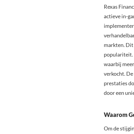
Rexas Financ
actieve in-g
implementere
verhandelbar
markten. Dit 
populariteit.
waarbij meer
verkocht. De 
prestaties d
door een uni
Waarom Ge
Om de stijgi