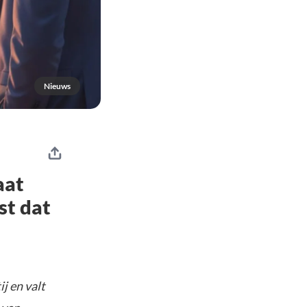
Nieuws
aat
st dat
j en valt