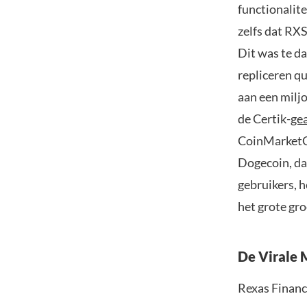
functionalit
zelfs dat RX
Dit was te d
repliceren qu
aan een milj
de Certik-
ge
CoinMarketCa
Dogecoin, da
gebruikers, h
het grote gro
De Virale
Rexas Financ