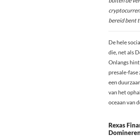
buiten de ve
cryptocurrenc
bereid bent t
De hele soci
die, net als
Onlangs hint
presale-fase 
een duurzaa
van het ophal
oceaan van d
Rexas Fina
Dominere