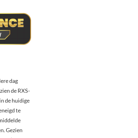
dere dag
ezien de RXS-
in de huidige
eneigd te
emiddelde
en. Gezien