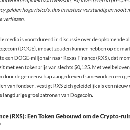
rantwoordelijkheid van Newsbit. Bij investeren in presales
y gelden hoge risico’s, dus investeer verstandig en nooit 
e verliezen.
ale media is voortdurend in discussie over de opkomende a
 Dogecoin (DOGE), impact zouden kunnen hebben op de mar
te een DOGE-miljonair naar
Rexas Finance
(RXS), dat mome
zit met een tokenprijs van slechts $0,125. Met veelbeloven
m door de gemeenschap aangedreven framework en een ge
en van fondsen, vestigt RXS zich geleidelijk als een nieuw 
e langdurige groeipatronen van Dogecoin.
nce (RXS): Een Token Gebouwd om de Crypto-rui
n