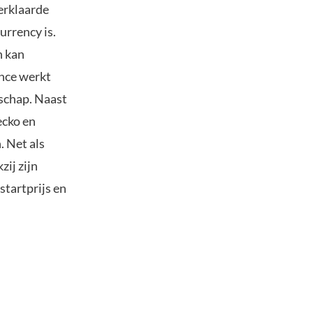
erklaarde
urrency is.
n kan
ance werkt
schap. Naast
ecko en
 Net als
ij zijn
startprijs en