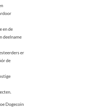
en
ardoor
e en de
en deelname
steerders er
óór de
mstige
ecten.
 hoe Dogecoin