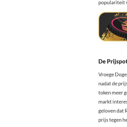
populariteit 
De Prijspo
Vroege Dogec
nadat de prij
token meer ge
markt intere
geloven dat 
prijs tegen 