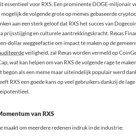
eit essentieel voor RXS. Een prominente DOGE-miljonair v
S mogelijk de volgende grote op memes gebaseerde cryptoc
anken aan een sterk geloof dat RXS het succes van Dogecoi
a prijsstijging en culturele aantrekkingskracht. Rexas Fin
oen-dollar weggeefactie om impact te maken op de gemeen
auditeerde
veiligheid, zal Rexas worden vermeld op CoinG
p, wat kan helpen om van RXS de volgende rage te maken.
t begon als een meme maar uiteindelijk populair werd dankz
eeft RXS een goede kans op veel gebruikers dankzij de lage 
eipotentieel.
 Momentum van RXS
e maakt om meerdere redenen indruk in de industrie: