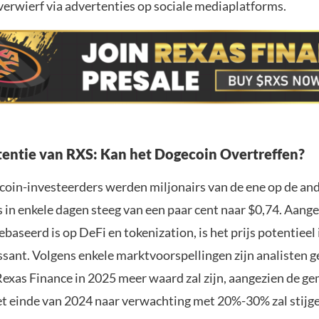
verwierf via advertenties op sociale mediaplatforms.
tentie van RXS: Kan het Dogecoin Overtreffen?
oin-investeerders werden miljonairs van de ene op de an
s in enkele dagen steeg van een paar cent naar $0,74. Aang
baseerd is op DeFi en tokenization, is het prijs potentieel 
ssant. Volgens enkele marktvoorspellingen zijn analisten g
Rexas Finance in 2025 meer waard zal zijn, aangezien de g
het einde van 2024 naar verwachting met 20%-30% zal stijg