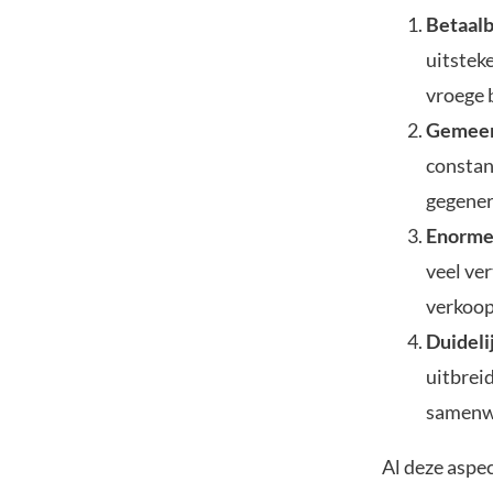
Betaalb
uitstek
vroege 
Gemeen
constan
gegener
Enorme
veel ve
verkoop
Duideli
uitbrei
samenwe
Al deze aspe