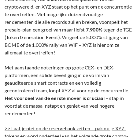
cryptowereld, en XYZ staat op het punt om de concurrentie
te overtreffen. Met mogelijke duizendvoudige
rendementen die alle records zullen breken, voorspelt het
presale-plan een groei van maar liefst
7.900%
tegen de TGE
(Token Generation Event). Vergeet de 5.000% stijging van
BOME of de 1.000% rally van WIF – XYZ is hier om ze
allemaal te overtreffen!
Met aanstaande noteringen op grote CEX- en DEX-
platformen, een solide beveiliging in de vorm van
geauditeerde smart contracts en een volledig
gecontroleerd team, loopt XYZ al voor op de concurrentie.
Het voordeel van de eerste mover is cruciaal
– stap in
voordat de massa instapt en geniet van veel hogere
rendementen!
>> Laat je niet op de reservebank zetten – pak nu je XYZ-
tokens en word onderdeel van het volgende grote crypto-