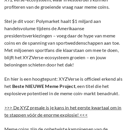
profiteren van de groeiende vraag naar meme coins.
Stel je dit voor: Polymarket haalt $1 miljard aan
handelsvolume tijdens de Amerikaanse
presidentsverkiezingen – voeg daar de hype van meme
coins en de spanning van sportweddenschappen aan toe.
Met miljoenen sportfans die klaarstaan om mee te doen,
blijft het XYZVerse-ecosysteem groeien – en jouw
beloningen schieten door het dak!
En hier is een hoogtepunt: XYZVerse is officieel erkend als
het
Beste NIEUWE Meme Project
, een titel die het
explosieve potentieel in de meme coin-markt benadrukt.
>>> De XYZ presale is je kans in het eerste kwartaal om in
te stappen vóór de enorme explosie! <<<
Meme coins zijn de onbetwiste kampioenen van de