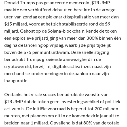
Donald Trumps pas gelanceerde memecoin, $TRUMP,
maakte een verbluffend debuut en bereikte in de vroege
uren van zondag een piekmarktkapitalisatie van meer dan
$15 miljard, voordat het zich stabiliseerde rond de $9
miljard. Gehost op de Solana-blockchain, kende de token
een explosieve prijsstijging van meer dan 300% binnen één
dag na de lancering op vrijdag, waarbij de prijs tijdelijk
boven de $75 per munt uitkwam. Deze snelle stijging
benadrukt Trumps groeiende aanwezigheid in de
cryptowereld, terwijl hij digitale activa inzet naast zijn
merchandise-ondernemingen in de aanloop naar zijn
inauguratie.
Ondanks het virale succes benadrukt de website van
$TRUMP dat de token geen investeringsvehikel of politiek
activum is. De initiële voorraad is beperkt tot 200 miljoen
munten, met plannen om dit in de komende drie jaar uit te
breiden naar 1 miljard. Opvallend is dat 80% van de totale