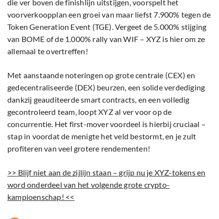
die ver boven de finishlijn uitstijgen, voorspelt het
voorverkoopplan een groei van maar liefst 7.900% tegen de
Token Generation Event (TGE). Vergeet de 5.000% stijging
van BOME of de 1.000% rally van WIF – XYZ is hier om ze
allemaal te overtreffen!
Met aanstaande noteringen op grote centrale (CEX) en
gedecentraliseerde (DEX) beurzen, een solide verdediging
dankzij geauditeerde smart contracts, en een volledig
gecontroleerd team, loopt XYZ al ver voor op de
concurrentie. Het first-mover voordeel is hierbij cruciaal –
stap in voordat de menigte het veld bestormt, en je zult
profiteren van veel grotere rendementen!
>> Blijf niet aan de zijlijn staan – grijp nu je XYZ-tokens en
word onderdeel van het volgende grote crypto-
kampioenschap! <<