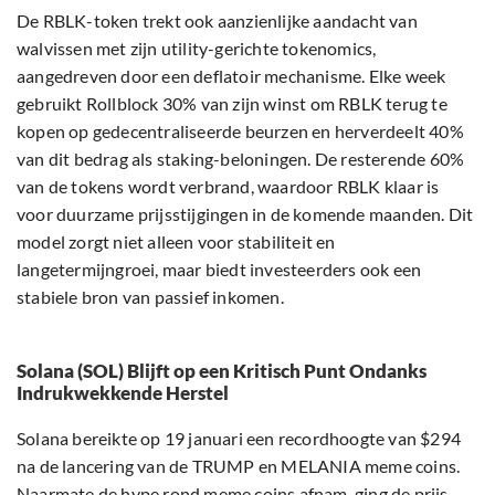
De RBLK-token trekt ook aanzienlijke aandacht van
walvissen met zijn utility-gerichte tokenomics,
aangedreven door een deflatoir mechanisme. Elke week
gebruikt Rollblock 30% van zijn winst om RBLK terug te
kopen op gedecentraliseerde beurzen en herverdeelt 40%
van dit bedrag als staking-beloningen. De resterende 60%
van de tokens wordt verbrand, waardoor RBLK klaar is
voor duurzame prijsstijgingen in de komende maanden. Dit
model zorgt niet alleen voor stabiliteit en
langetermijngroei, maar biedt investeerders ook een
stabiele bron van passief inkomen.
Solana (SOL) Blijft op een Kritisch Punt Ondanks
Indrukwekkende Herstel
Solana bereikte op 19 januari een recordhoogte van $294
na de lancering van de TRUMP en MELANIA meme coins.
Naarmate de hype rond meme coins afnam, ging de prijs