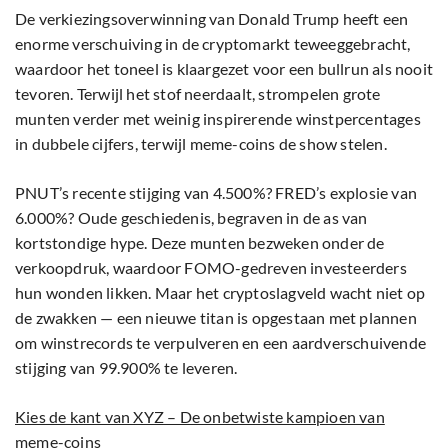
De verkiezingsoverwinning van Donald Trump heeft een
enorme verschuiving in de cryptomarkt teweeggebracht,
waardoor het toneel is klaargezet voor een bullrun als nooit
tevoren. Terwijl het stof neerdaalt, strompelen grote
munten verder met weinig inspirerende winstpercentages
in dubbele cijfers, terwijl meme-coins de show stelen.
PNUT’s recente stijging van 4.500%? FRED’s explosie van
6.000%? Oude geschiedenis, begraven in de as van
kortstondige hype. Deze munten bezweken onder de
verkoopdruk, waardoor FOMO-gedreven investeerders
hun wonden likken. Maar het cryptoslagveld wacht niet op
de zwakken — een nieuwe titan is opgestaan met plannen
om winstrecords te verpulveren en een aardverschuivende
stijging van 99.900% te leveren.
Kies de kant van XYZ – De onbetwiste kampioen van
meme-coins