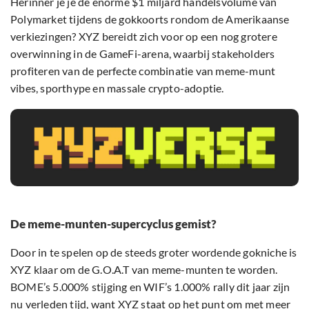
Herinner je je de enorme $1 miljard handelsvolume van
Polymarket tijdens de gokkoorts rondom de Amerikaanse
verkiezingen? XYZ bereidt zich voor op een nog grotere
overwinning in de GameFi-arena, waarbij stakeholders
profiteren van de perfecte combinatie van meme-munt
vibes, sporthype en massale crypto-adoptie.
De meme-munten-supercyclus gemist?
Door in te spelen op de steeds groter wordende gokniche is
XYZ klaar om de G.O.A.T van meme-munten te worden.
BOME’s 5.000% stijging en WIF’s 1.000% rally dit jaar zijn
nu verleden tijd, want XYZ staat op het punt om met meer