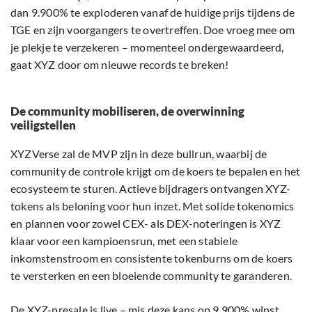
dan 9.900% te exploderen vanaf de huidige prijs tijdens de
TGE en zijn voorgangers te overtreffen. Doe vroeg mee om
je plekje te verzekeren – momenteel ondergewaardeerd,
gaat XYZ door om nieuwe records te breken!
De community mobiliseren, de overwinning
veiligstellen
XYZVerse zal de MVP zijn in deze bullrun, waarbij de
community de controle krijgt om de koers te bepalen en het
ecosysteem te sturen. Actieve bijdragers ontvangen XYZ-
tokens als beloning voor hun inzet. Met solide tokenomics
en plannen voor zowel CEX- als DEX-noteringen is XYZ
klaar voor een kampioensrun, met een stabiele
inkomstenstroom en consistente tokenburns om de koers
te versterken en een bloeiende community te garanderen.
De XYZ-presale is live – mis deze kans op 9.900% winst