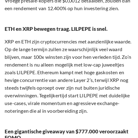
Vroege presale-kopers die $0,0012 betaalden, zouden dan
een rendement van 12.400% op hun investering zien.
ETH en XRP bewegen traag. LILPEPE is snel.
XRP en ETH zijn cryptocurrencies met aanzienlijke waarde.
Op de lange termijn zullen ze waarschijnlijk veel waard
blijven, maar 100x winsten zijn voor hen verleden tijd. Zo’n
rendement is nu alleen mogelijk met low-cap juweeltjes
zoals LILPEPE. Ethereum kampt met hoge gaskosten en
hevige concurrentie van andere Layer 2’s, terwijl XRP nog
steeds twijfels oproept over zijn nut buiten juridische
overwinningen. Tegelijkertijd start LILPEPE met duidelijke
use-cases, virale momentum en agressieve exchange-
noteringen die al in voorbereiding zijn.
Een gigantische giveaway van $777.000 veroorzaakt
FOMO