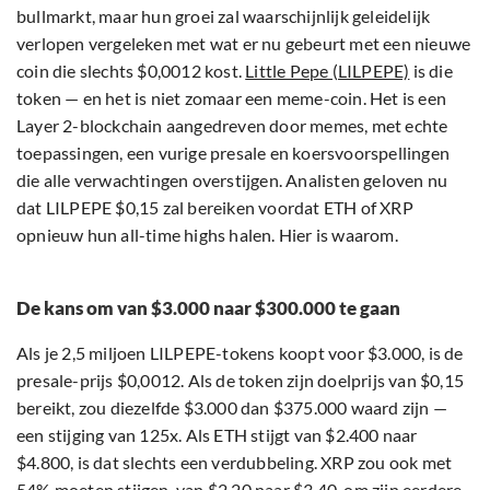
bullmarkt, maar hun groei zal waarschijnlijk geleidelijk
verlopen vergeleken met wat er nu gebeurt met een nieuwe
coin die slechts $0,0012 kost.
Little Pepe (LILPEPE)
is die
token — en het is niet zomaar een meme-coin. Het is een
Layer 2-blockchain aangedreven door memes, met echte
toepassingen, een vurige presale en koersvoorspellingen
die alle verwachtingen overstijgen. Analisten geloven nu
dat LILPEPE $0,15 zal bereiken voordat ETH of XRP
opnieuw hun all-time highs halen. Hier is waarom.
De kans om van $3.000 naar $300.000 te gaan
Als je 2,5 miljoen LILPEPE-tokens koopt voor $3.000, is de
presale-prijs $0,0012. Als de token zijn doelprijs van $0,15
bereikt, zou diezelfde $3.000 dan $375.000 waard zijn —
een stijging van 125x. Als ETH stijgt van $2.400 naar
$4.800, is dat slechts een verdubbeling. XRP zou ook met
54% moeten stijgen, van $2,20 naar $3,40, om zijn eerdere