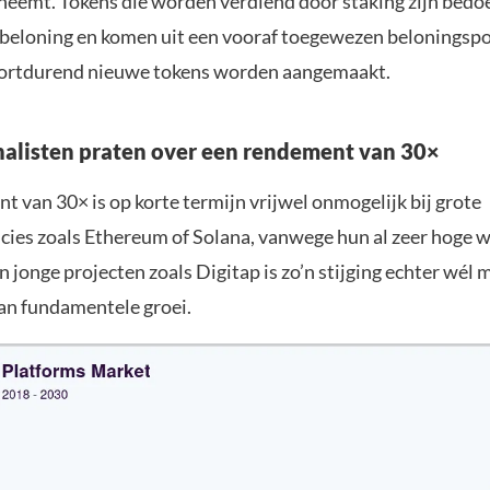
fneemt. Tokens die worden verdiend door staking zijn bedoe
beloning en komen uit een vooraf toegewezen beloningspoo
oortdurend nieuwe tokens worden aangemaakt.
listen praten over een rendement van 30×
 van 30× is op korte termijn vrijwel onmogelijk bij grote
cies zoals Ethereum of Solana, vanwege hun al zeer hoge 
n jonge projecten zoals Digitap is zo’n stijging echter wél 
van fundamentele groei.