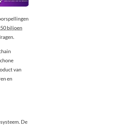
oorspellingen
50 biljoen
dragen.
chain
schone
roduct van
ren en
cosysteem. De