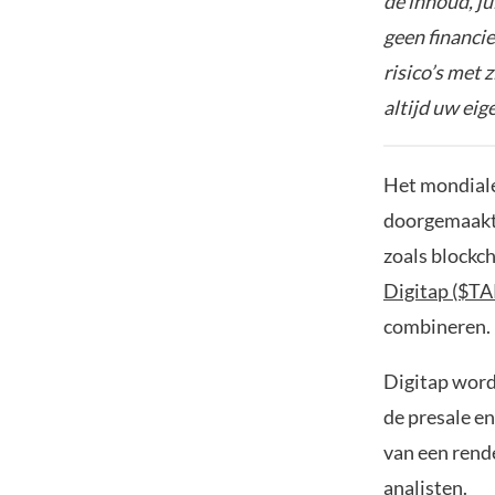
de inhoud, ju
geen financie
risico’s met 
altijd uw ei
Het mondiale
doorgemaakt.
zoals blockc
Digitap ($TA
combineren.
Digitap word
de presale e
van een rende
analisten.