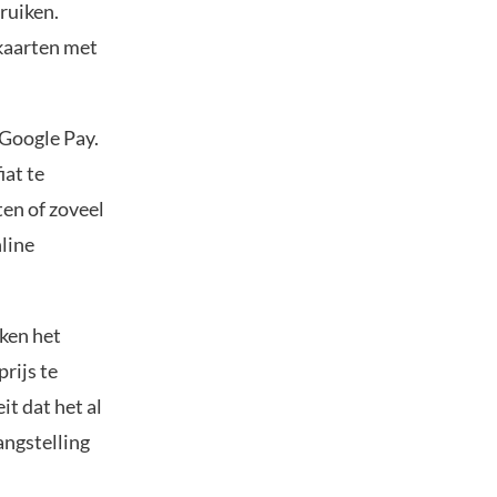
ruiken.
kaarten met
 Google Pay.
iat te
en of zoveel
nline
ken het
rijs te
it dat het al
angstelling