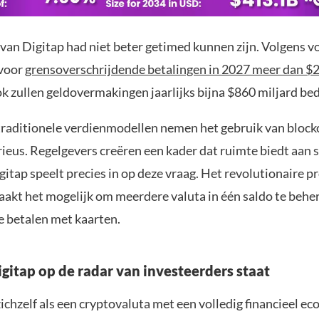
 van Digitap had niet beter getimed kunnen zijn. Volgens v
 voor
grensoverschrijdende betalingen in 2027 meer dan $2
ok zullen geldovermakingen jaarlijks bijna $860 miljard be
raditionele verdienmodellen nemen het gebruik van block
rieus. Regelgevers creëren een kader dat ruimte biedt aan 
gitap speelt precies in op deze vraag. Het revolutionaire p
maakt het mogelijk om meerdere valuta in één saldo te behe
e betalen met kaarten.
itap op de radar van investeerders staat
zichzelf als een cryptovaluta met een volledig financieel e