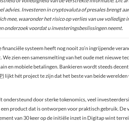
istheid of volledigheid van de verstrekte informatie. Dit ar
el advies. Investeren in cryptovaluta of presales brengt aa
zich mee, waaronder het risico op verlies van uw volledige i
gen onderzoek voordat u investeringsbeslissingen neemt.
 financiële systeem heeft nog nooit zo’n ingrijpende veran
 We zien een samensmelting van het oude met nieuwe te
hain en mobiele betalingen. Bankieren wordt steeds decentr
P)
lijkt hét project te zijn dat het beste van beide werelden 
t ondersteund door sterke tokenomics, veel investeerdersi
n een product dat is ontworpen voor praktisch gebruik. De 
ment van 30 keer op de initiële inzet in Digitap wint terre