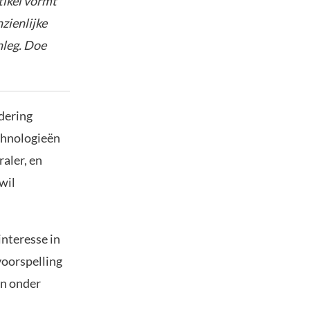
tikel vormt
nzienlijke
nleg. Doe
dering
chnologieën
aler, en
wil
nteresse in
voorspelling
in onder