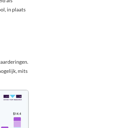
ld als
l, in plaats
waarderingen.
mogelijk, mits