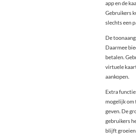
app en de kaa
Gebruikers k
slechts een p
De toonaange
Daarmee biedt
betalen. Geb
virtuele kaar
aankopen.
Extra functi
mogelijk om f
geven. De gro
gebruikers he
blijft groeien