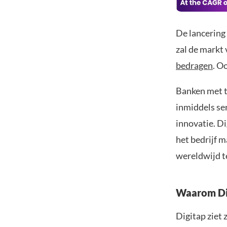
De lancering
zal de markt
bedragen
. O
Banken met t
inmiddels se
innovatie. Di
het bedrijf 
wereldwijd t
Waarom Dig
Digitap ziet 