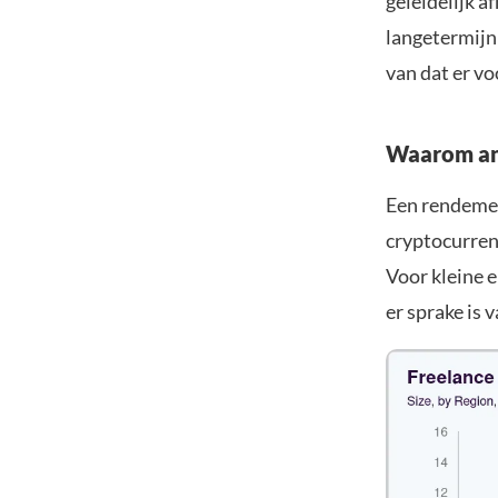
geleidelijk a
langetermijn
van dat er v
Waarom ana
Een rendement
cryptocurren
Voor kleine e
er sprake is 