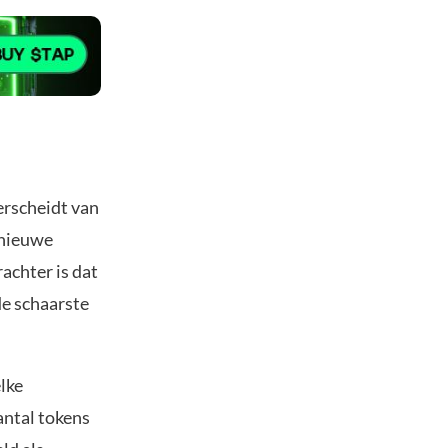
erscheidt van
 nieuwe
achter is dat
de schaarste
lke
antal tokens