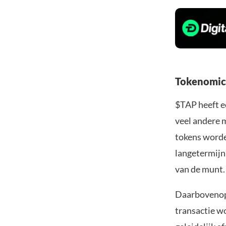
Tokenomics
$TAP heeft e
veel andere 
tokens worde
langetermijn
van de munt.
Daarbovenop 
transactie w