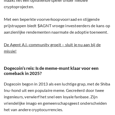
maakt het een opvallende speler onder nieuwe
cryptoprojecten.
Met een beperkte voorverkoopvoorraad en stijgende
prijstrappen biedt $AGNT vroege investeerders de kans op
aanzienlijke rendementen naarmate de adoptie toeneemt.
De Agent A.I.-community groeit – sluit je nu aan bij de
missie!
Dogecoin’s reis: Is de meme-munt klaar voor een
comeback in 2025?
Dogecoin begon in 2013 als een luchtige grap, met de Shiba
Inu-hond uit een populaire meme. Gecreëerd door twee
ingenieurs, verwierf het snel een loyale fanbase. Zijn
vriendelijke imago en gemeenschapsgeest onderscheiden
het van andere cryptocurrencies.