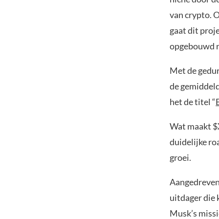
van crypto. 
gaat dit pro
opgebouwd ro
Met de gedurf
de gemiddeld
het de titel “
Wat maakt $X
duidelijke r
groei.
Aangedreven 
uitdager die 
Musk’s missi