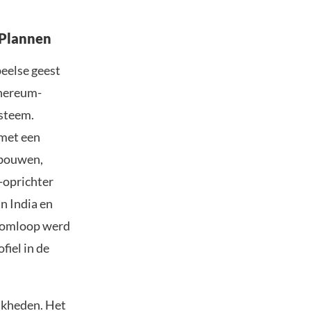
 Plannen
peelse geest
thereum-
ysteem.
 met een
 bouwen,
-oprichter
n India en
n omloop werd
iel in de
jkheden. Het