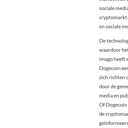
sociale media
cryptomarkt.
en sociale me
De technolog
waardoor het 
imago heeft 
Dogecoin een
zich richten
door de geme
media en pub
Of Dogecoin b
de cryptomark
geïnformeerd 