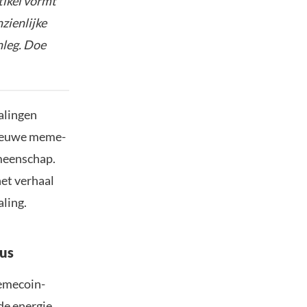
tikel vormt
nzienlijke
nleg. Doe
alingen
nieuwe meme-
emeenschap.
het verhaal
ling.
tus
emecoin-
de energie