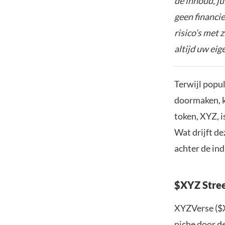
de inhoud, ju
geen financie
risico’s met 
altijd uw ei
Terwijl popu
doormaken, k
token, XYZ, 
Wat drijft de
achter de in
$XYZ Stree
XYZVerse ($X
niche door d