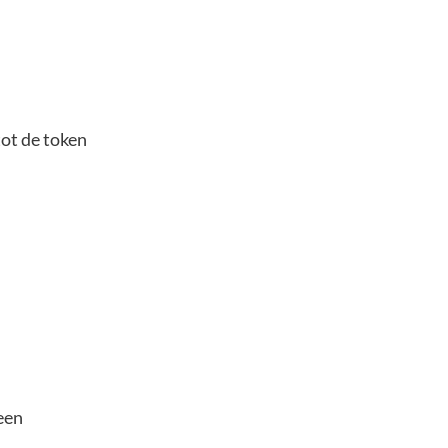
ot de token
een