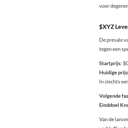
voor degenen
$XYZ Lever
De presale v
tegen een spe
Startprijs
: $
Huidige prijs
In slechts e
Volgende fa
Einddoel Kn
Van de lance