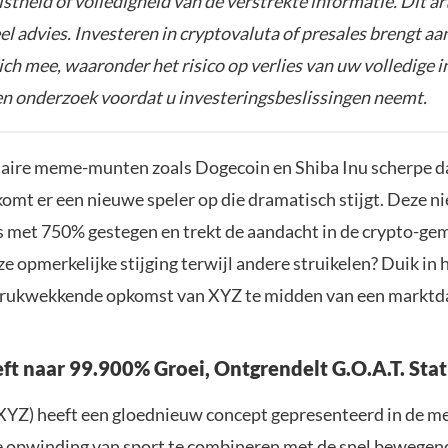
istheid of volledigheid van de verstrekte informatie. Dit ar
el advies. Investeren in cryptovaluta of presales brengt aa
zich mee, waaronder het risico op verlies van uw volledige i
gen onderzoek voordat u investeringsbeslissingen neemt.
laire meme-munten zoals Dogecoin en Shiba Inu scherpe d
omt er een nieuwe speler op die dramatisch stijgt. Deze 
is met 750% gestegen en trekt de aandacht in de crypto-g
ze opmerkelijke stijging terwijl andere struikelen? Duik in 
drukwekkende opkomst van XYZ te midden van een marktda
ft naar 99.900% Groei, Ontgrendelt G.O.A.T. Sta
YZ) heeft een gloednieuw concept gepresenteerd in de m
e opwinding van sport te combineren met de snel bewegen