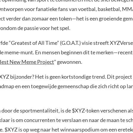
Ontworpen voor fanatieke fans van voetbal, basketbal, MM
ject verder dan zomaar een token—het is een groeiende ge
ndom de passie voor het spel.
de “Greatest of All Time” (G.O.A.T.) visie streeft XYZVers
e meme-munt. En mensen beginnen dit te merken—recente
Best New Meme Project
” gewonnen.
YZ bijzonder? Het is geen kortstondige trend. Dit project
oadmap en een toegewijde gemeenschap die zich richt op la
door de sportmentaliteit, is de $XYZ-token verschenen al
klaar is om concurrenten te verslaan en naar de maan te sch
e. $XYZ is op weg naar het winnaarspodium om een erete