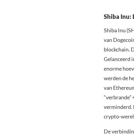
Shiba Inu
Shiba Inu (SH
van Dogecoin
blockchain. D
Gelanceerd i
enorme hoeve
werden de he
van Ethereum
“verbrande” 
verminderd. 
crypto-werel
De verbindin