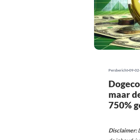
Persbericht
09-02
Dogecoi
maar d
750% g
Disclaimer:
D