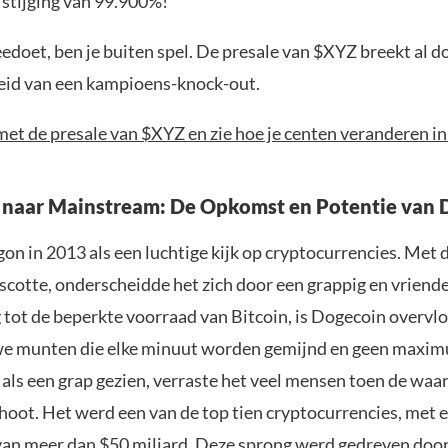
 stijging van 99.900%!
eedoet, ben je buiten spel. De presale van $XYZ breekt al d
eid van een kampioens-knock-out.
et de presale van $XYZ en zie hoe je centen veranderen in
naar Mainstream: De Opkomst en Potentie van 
n in 2013 als een luchtige kijk op cryptocurrencies. Met 
cotte, onderscheidde het zich door een grappig en vriendel
 tot de beperkte voorraad van Bitcoin, is Dogecoin overvl
e munten die elke minuut worden gemijnd en geen maxim
 als een grap gezien, verraste het veel mensen toen de waa
choot. Het werd een van de top tien cryptocurrencies, met 
an meer dan $50 miljard. Deze sprong werd gedreven door