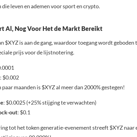
 die leven en ademen voor sport en crypto.
t Al, Nog Voor Het de Markt Bereikt
an $XYZ is aan de gang, waardoor toegang wordt geboden t
ciale prijs voor de lijstnotering.
0.0001
: $0.002
en paar maanden is $XYZ al meer dan 2000% gestegen!
se
: $0.0025 (+25% stijging te verwachten)
ock-out
: $0.1
ring tot het token generatie-evenement streeft $XYZ naar 