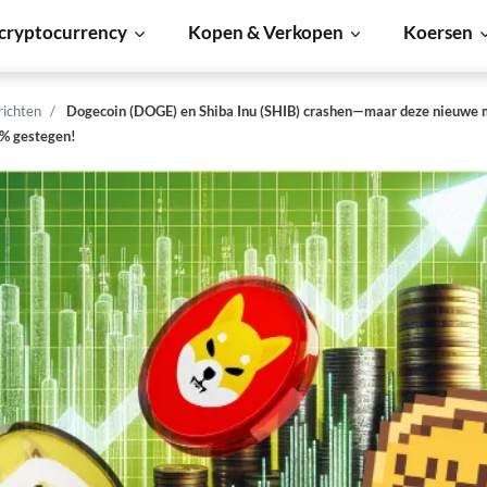
cryptocurrency
Kopen & Verkopen
Koersen
richten
Dogecoin (DOGE) en Shiba Inu (SHIB) crashen—maar deze nieuw
0% gestegen!