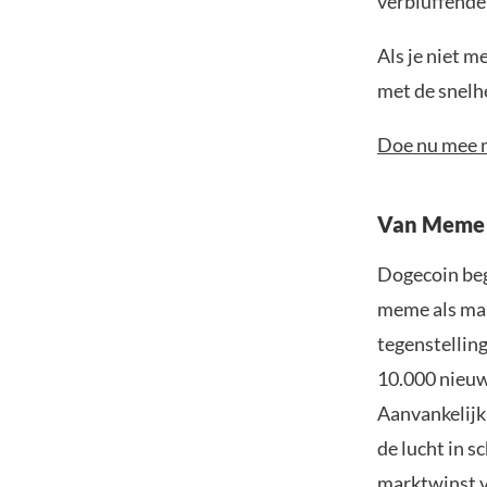
verbluffende
Als je niet m
met de snelh
Doe nu mee m
Van Meme 
Dogecoin bego
meme als mas
tegenstelling
10.000 nieuw
Aanvankelijk
de lucht in s
marktwinst v