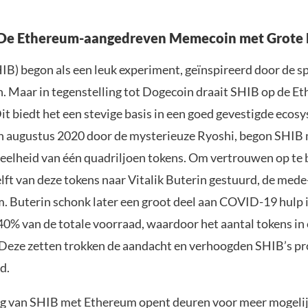
: De Ethereum-aangedreven Memecoin met Grote
IB) begon als een leuk experiment, geïnspireerd door de s
. Maar in tegenstelling tot Dogecoin draait SHIB op de E
it biedt het een stevige basis in een goed gevestigde ecos
n augustus 2020 door de mysterieuze Ryoshi, begon SHIB
elheid van één quadriljoen tokens. Om vertrouwen op te
lft van deze tokens naar Vitalik Buterin gestuurd, de mede
. Buterin schonk later een groot deel aan COVID-19 hulp i
40% van de totale voorraad, waardoor het aantal tokens i
Deze zetten trokken de aandacht en verhoogden SHIB’s prof
d.
g van SHIB met Ethereum opent deuren voor meer mogeli