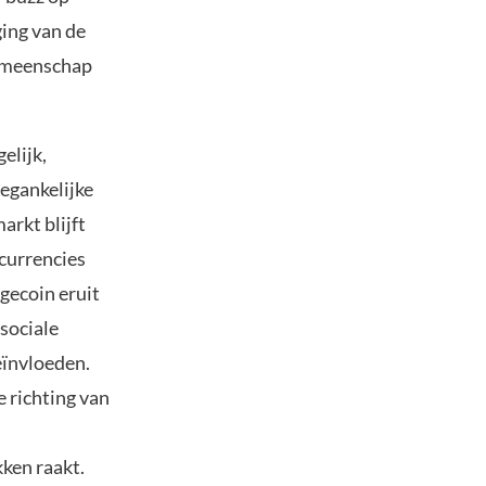
ging van de
gemeenschap
elijk,
oegankelijke
rkt blijft
currencies
gecoin eruit
sociale
eïnvloeden.
e richting van
kken raakt.