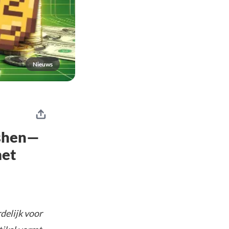
Nieuws
ashen—
met
delijk voor