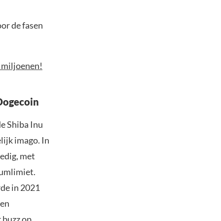
oor de fasen
 miljoenen!
Dogecoin
de Shiba Inu
ijk imago. In
oedig, met
umlimiet.
rde in 2021
een
 buzz op