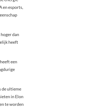
A en esports,
meenschap
e hoger dan
lijk heeft
 heeft een
ngdurige
s de ultieme
ieten in Elon
ken te worden