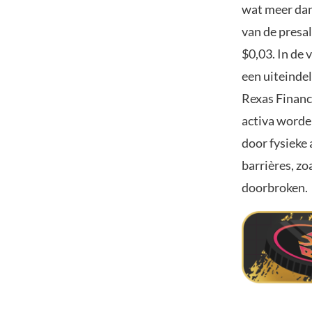
wat meer dan
van de presal
$0,03. In de 
een uiteindel
Rexas Financ
activa worde
door fysieke 
barrières, zo
doorbroken.