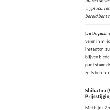
buiten de ve
cryptocurrenc
bereid bent t
De Dogecoin 
velen in milj
instapten, zu
blijven biede
punt staan do
zelfs betere
Shiba Inu 
Prijsstijgin
Met bijna 2 m