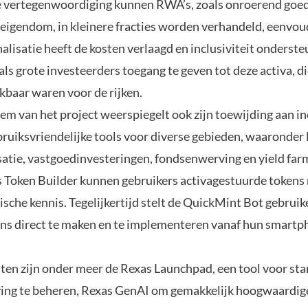
e vertegenwoordiging kunnen RWA’s, zoals onroerend goe
l eigendom, in kleinere fracties worden verhandeld, eenvou
nalisatie heeft de kosten verlaagd en inclusiviteit onderst
als grote investeerders toegang te geven tot deze activa, 
kbaar waren voor de rijken.
m van het project weerspiegelt ook zijn toewijding aan inc
bruiksvriendelijke tools voor diverse gebieden, waaronder
satie, vastgoedinvesteringen, fondsenwerving en yield far
 Token Builder kunnen gebruikers activagestuurde tokens
sche kennis. Tegelijkertijd stelt de QuickMint Bot gebruike
ns direct te maken en te implementeren vanaf hun smartp
ten zijn onder meer de Rexas Launchpad, een tool voor st
ng te beheren, Rexas GenAI om gemakkelijk hoogwaardig