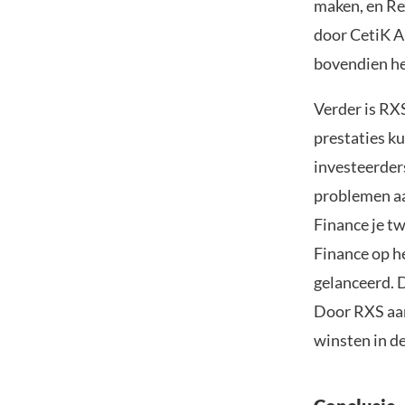
maken, en Re
door CetiK A
bovendien he
Verder is RX
prestaties k
investeerder
problemen aa
Finance je tw
Finance op h
gelanceerd. D
Door RXS aan 
winsten in d