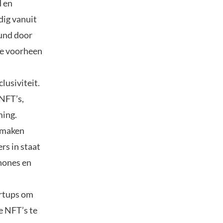
d en
dig vanuit
eund door
die voorheen
lusiviteit.
 NFT’s,
ming.
 maken
rs in staat
hones en
artups om
e NFT’s te