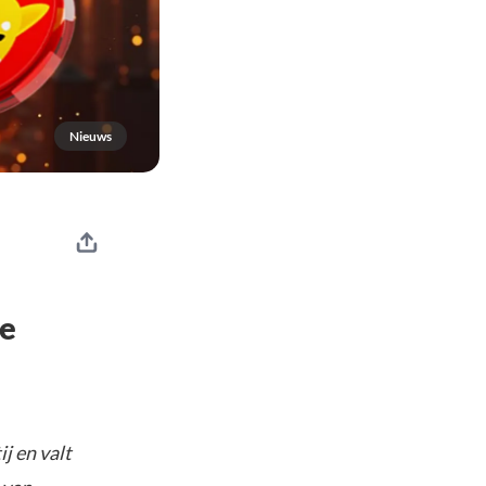
Nieuws
de
j en valt