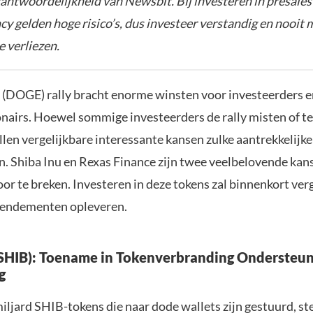
rantwoordelijkheid van Newsbit. Bij investeren in presales
y gelden hoge risico’s, dus investeer verstandig en nooit 
e verliezen.
(DOGE) rally bracht enorme winsten voor investeerders 
onairs. Hoewel sommige investeerders de rally misten of te
llen vergelijkbare interessante kansen zulke aantrekkelijk
n. Shiba Inu en Rexas Finance zijn twee veelbelovende kan
or te breken. Investeren in deze tokens zal binnenkort verg
 rendementen opleveren.
(SHIB): Toename in Tokenverbranding Ondersteu
g
iljard SHIB-tokens die naar dode wallets zijn gestuurd, st