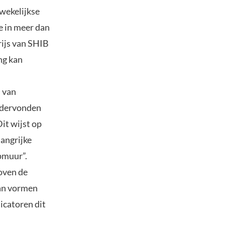
wekelijkse
e in meer dan
rijs van SHIB
ng kan
s van
ondervonden
Dit wijst op
langrijke
opmuur”.
oven de
kan vormen
icatoren dit