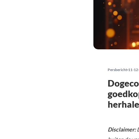
Persbericht
11-12
Dogecoi
goedkop
herhale
Disclaimer:
D