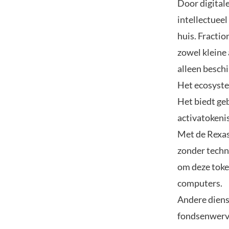
Door digital
intellectuee
huis. Fractio
zowel kleine 
alleen beschi
Het ecosystee
Het biedt ge
activatokeni
Met de Rexas
zonder techni
om deze toke
computers.
Andere diens
fondsenwervi