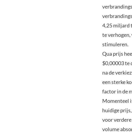
verbrandings
verbrandings
4,25 miljard
te verhogen,
stimuleren.
Qua prijs hee
$0,00003 te 
na de verkiez
een sterke k
factor in de 
Momenteel is
huidige prij
voor verdere
volume absor