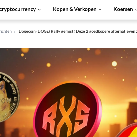
cryptocurrency
Kopen & Verkopen
Koersen
richten
Dogecoin (DOGE) Rally gemist? Deze 2 goedkopere alternatieven z