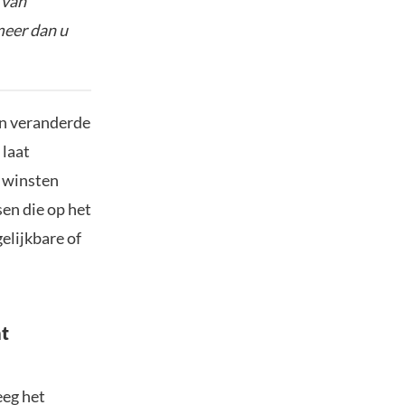
 van
meer dan u
en veranderde
 laat
e winsten
sen die op het
elijkbare of
nt
eeg het