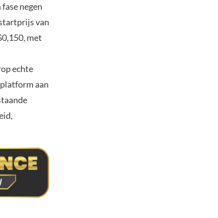
n fase negen
startprijs van
 $0,150, met
rop echte
 platform aan
estaande
eid,