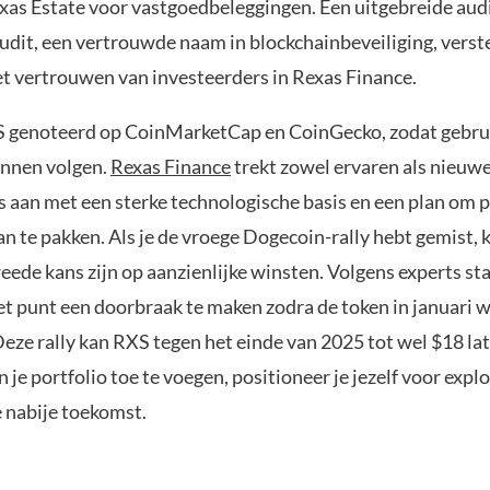
xas Estate voor vastgoedbeleggingen. Een uitgebreide aud
udit, een vertrouwde naam in blockchainbeveiliging, verst
t vertrouwen van investeerders in Rexas Finance.
S genoteerd op CoinMarketCap en CoinGecko, zodat gebru
unnen volgen.
Rexas Finance
trekt zowel ervaren als nieuw
s aan met een sterke technologische basis en een plan om 
n te pakken. Als je de vroege Dogecoin-rally hebt gemist, 
eede kans zijn op aanzienlijke winsten. Volgens experts st
et punt een doorbraak te maken zodra de token in januari 
eze rally kan RXS tegen het einde van 2025 tot wel $18 lat
je portfolio toe te voegen, positioneer je jezelf voor expl
e nabije toekomst.