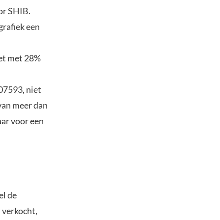
or SHIB.
grafiek een
het met 28%
07593, niet
 van meer dan
aar voor een
el de
 verkocht,