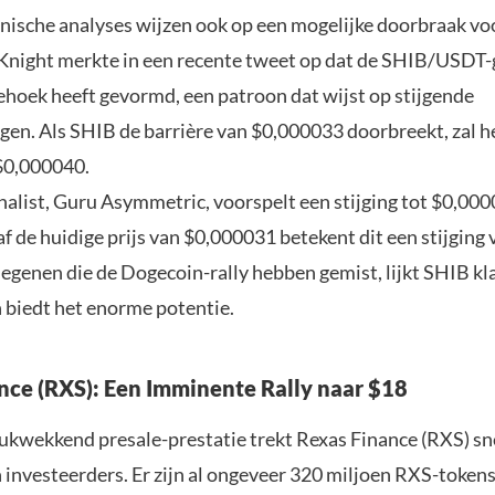
nische analyses wijzen ook op een mogelijke doorbraak vo
 Knight merkte in een recente tweet op dat de SHIB/USDT-
iehoek heeft gevormd, een patroon dat wijst op stijgende
gen. Als SHIB de barrière van $0,000033 doorbreekt, zal 
 $0,000040.
nalist, Guru Asymmetric, voorspelt een stijging tot $0,000
f de huidige prijs van $0,000031 betekent dit een stijging
egenen die de Dogecoin-rally hebben gemist, lijkt SHIB kl
 biedt het enorme potentie.
nce (RXS): Een Imminente Rally naar $18
ukwekkend presale-prestatie trekt Rexas Finance (RXS) sn
 investeerders. Er zijn al ongeveer 320 miljoen RXS-tokens