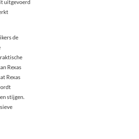
it uitgevoerd
erkt
ikers de
e
praktische
kan Rexas
aat Rexas
wordt
en stijgen.
osieve