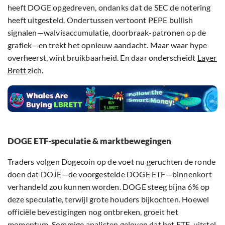
heeft DOGE opgedreven, ondanks dat de SEC de notering
heeft uitgesteld. Ondertussen vertoont PEPE bullish
signalen—walvisaccumulatie, doorbraak-patronen op de
grafiek—en trekt het opnieuw aandacht. Maar waar hype
overheerst, wint bruikbaarheid. En daar onderscheidt
Layer
Brett
zich.
DOGE ETF-speculatie & marktbewegingen
Traders volgen Dogecoin op de voet nu geruchten de ronde
doen dat DOJE—de voorgestelde DOGE ETF—binnenkort
verhandeld zou kunnen worden. DOGE steeg bijna 6% op
deze speculatie, terwijl grote houders bijkochten. Hoewel
officiële bevestigingen nog ontbreken, groeit het
momentum. Sommige analisten geloven dat het ETF-uitstel