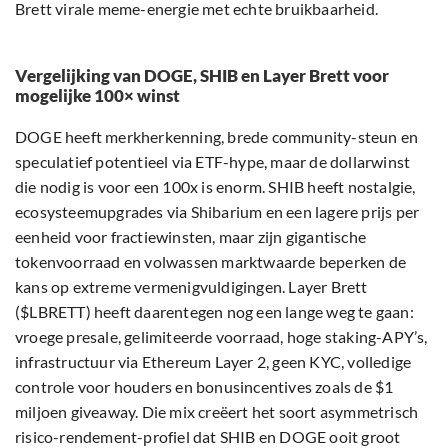
Brett virale meme-energie met echte bruikbaarheid.
Vergelijking van DOGE, SHIB en Layer Brett voor
mogelijke 100× winst
DOGE heeft merkherkenning, brede community-steun en
speculatief potentieel via ETF-hype, maar de dollarwinst
die nodig is voor een 100x is enorm. SHIB heeft nostalgie,
ecosysteemupgrades via Shibarium en een lagere prijs per
eenheid voor fractiewinsten, maar zijn gigantische
tokenvoorraad en volwassen marktwaarde beperken de
kans op extreme vermenigvuldigingen. Layer Brett
($LBRETT) heeft daarentegen nog een lange weg te gaan:
vroege presale, gelimiteerde voorraad, hoge staking-APY’s,
infrastructuur via Ethereum Layer 2, geen KYC, volledige
controle voor houders en bonusincentives zoals de $1
miljoen giveaway. Die mix creëert het soort asymmetrisch
risico-rendement-profiel dat SHIB en DOGE ooit groot