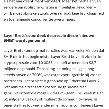
als het marktsentiment verbetert. Maar het herhalen van
eerdere parabolische winsten is moeilijker geworden—
SHIB moet obstakels zoals overaanbod, lage bruikbaarheid
en toenemende concurrentie overwinnen.
Layer Brett’s voordeel: de presale die de “nieuwe
SHIB” wordt genoemd
Layer Brett komt op met functies waarvan velen vinden dat
SHIB die in het begin miste. Layer Brett bevindt zich in de
crypto-presale voor $0,0058 en heeft al meer dan $3,7
miljoen opgehaald. De staking-beloningen liggen nog
steeds boven de 700%, wat zorgt voor urgentie bij vroege
toetreders. Het project is gebouwd op Ethereum Layer 2,
wat minimale transactiekosten, hoge snelheid en
gebruikerscontrole mogelijk maakt—geen KYC vereist. Een
$1 miljoen giveaway stimuleert de community-hype. In
tegenstelling tot veel andere memecoins combineert Layer