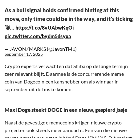
As a bull signal holds confirmed hinting at this
move, only time could be in the way, and it's ticking
💣…
https://t.co/8vUAbwKqOi
pic.twitter.com/bydm5dsyxa
— JAVON⚡️MARKS (@JavonTM1)
September 17, 2025
Crypto experts verwachten dat Shiba op de lange termijn
zeer relevant blijft. Daarmee is de concurrerende meme
coin van Dogecoin een kanshebber om als winnaar in
september uit de bus te komen.
Maxi Doge steekt DOGE in een nieuw, gespierd jasje
Naast de gevestigde memecoins krijgen nieuwe crypto
projecten ook steeds meer aandacht. Een van die nieuwe
crypto presale projecten is
Maxi Doge ($MAXI)
. Dit project