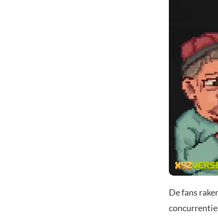
De fans raken
concurrentie