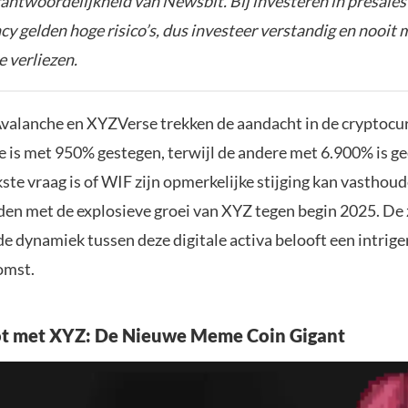
rantwoordelijkheid van Newsbit. Bij investeren in presales
y gelden hoge risico’s, dus investeer verstandig en nooit 
e verliezen.
valanche en XYZVerse trekken de aandacht in de cryptocu
e is met 950% gestegen, terwijl de andere met 6.900% is g
ste vraag is of WIF zijn opmerkelijke stijging kan vasthoud
den met de explosieve groei van XYZ tegen begin 2025. De 
e dynamiek tussen deze digitale activa belooft een intrige
omst.
ot met XYZ: De Nieuwe Meme Coin Gigant