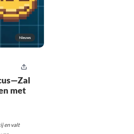
Nieuws
cus—Zal
den met
j en valt