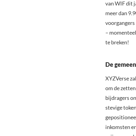
van WIF dit j
meer dan 9.90
voorgangers 
– momenteel 
te breken!
De gemeens
XYZVerse zal
om de zetten 
bijdragers o
stevige toke
gepositionee
inkomsten en