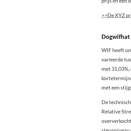
prijs en een
>>De XYZ pre
Dogwifhat 
WIF heeft on
varieerde tu
met 31,03%, 
kortetermijn
met een stijg
De technisch
Relative Str
oververkocht 
steunniveau 