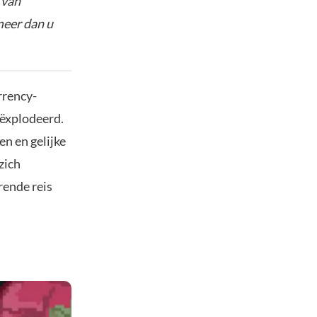
 van
meer dan u
rrency-
eëxplodeerd.
en en gelijke
zich
rende reis