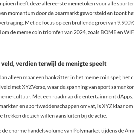
mpioen heeft deze allereerste memetoken voor alle sporte
ken momentum door de bearmarkt geworsteld en toont he
vertraging. Met de focus op een brullende groei van 9.900%
om de meme coin triomfen van 2024, zoals BOME en WIF, 
veld, verdien terwijl de menigte speelt
an alleen maar een bankzitter in het meme coin spel; het c
lveld met XYZVerse, waar de spanning van sport samenko
meme-cultuur. Met een roadmap die entertainment dApps,
markten en sportweddenschappen omvat, is XYZ klaar om
e trekken die zich willen aansluiten bij de actie.
je de enorme handelsvolume van Polymarket tijdens de Am