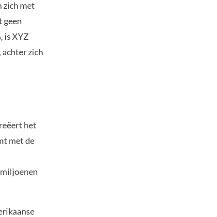
n zich met
t geen
, is XYZ
achter zich
reëert het
mt met de
 miljoenen
erikaanse