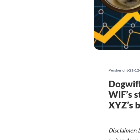
Persbericht
21-12
Dogwif
WIF’s s
XYZ’s 
Disclaimer:
D