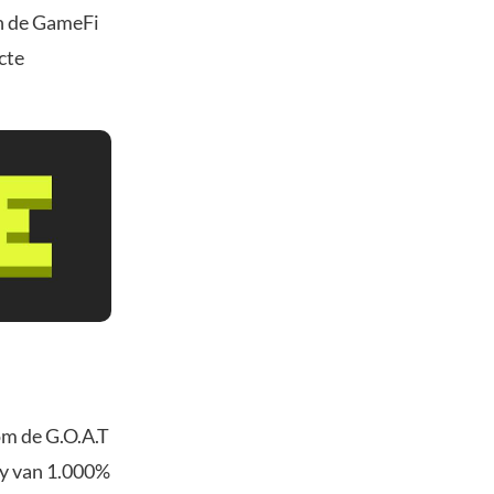
in de GameFi
cte
om de G.O.A.T
ly van 1.000%