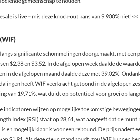
 bloeiende gemeenschap te houden.
sale is live – mis deze knock-out kans van 9.900% niet!<<
(WIF)
langs significante schommelingen doorgemaakt, met een pr
ssen $2,38 en $3,52. In de afgelopen week daalde de waard
en in de afgelopen maand daalde deze met 39,02%. Ondan
dalingen heeft WIF veerkracht getoond in de afgelopen ze
ing van 19,71%, wat duidt op potentieel voor groei op lang
e indicatoren wijzen op mogelijke toekomstige beweginge
ength Index (RSI) staat op 28,61, wat aangeeft dat de mun
is en mogelijk klaar is voor een rebound. De prijs nadert e
van $1,91. Als deze steun standhoudt, zou WIF kunnen her