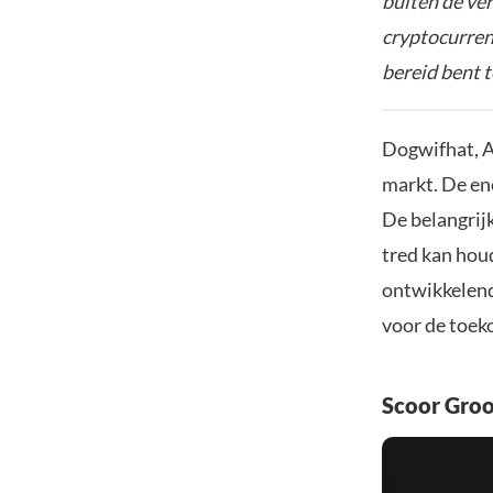
buiten de ve
cryptocurrenc
bereid bent t
Dogwifhat, A
markt. De en
De belangrijk
tred kan hou
ontwikkelend
voor de toek
Scoor Gro