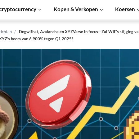
cryptocurrency
Kopen & Verkopen
Koersen
richten
Dogwifhat, Avalanche en XYZVerse in focus—Zal WIF’s stijging va
 XYZ’s boom van 6.900% tegen Q1 2025?