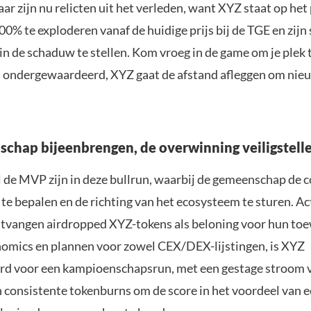
aar zijn nu relicten uit het verleden, want XYZ staat op he
0% te exploderen vanaf de huidige prijs bij de TGE en zijn
in de schaduw te stellen. Kom vroeg in de game om je plek 
ondergewaardeerd, XYZ gaat de afstand afleggen om nie
chap bijeenbrengen, de overwinning veiligstell
 de MVP zijn in deze bullrun, waarbij de gemeenschap de c
te bepalen en de richting van het ecosysteem te sturen. Ac
ntvangen airdropped XYZ-tokens als beloning voor hun toe
nomics en plannen voor zowel CEX/DEX-lijstingen, is XYZ
rd voor een kampioenschapsrun, met een gestage stroom 
 consistente tokenburns om de score in het voordeel van e