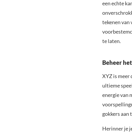
een echte ka
onverschrok
tekenen van 
voorbestemd 
te laten.
Beheer het 
XYZ is meer d
ultieme spee
energie van 
voorspelling
gokkers aan t
Herinner je 