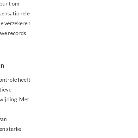
t punt om
 sensationele
te verzekeren
uwe records
en
ontrole heeft
tieve
wijding. Met
van
en sterke