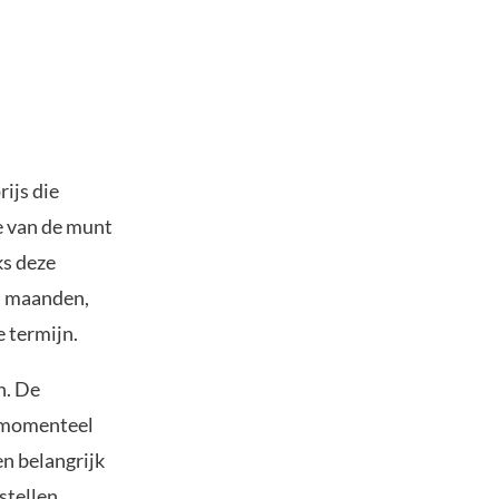
ijs die
e van de munt
ks deze
s maanden,
e termijn.
n. De
t momenteel
en belangrijk
stellen