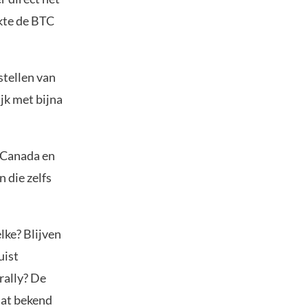
ikte de BTC
stellen van
jk met bijna
n Canada en
n die zelfs
elke? Blijven
uist
rally? De
dat bekend