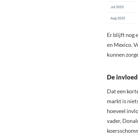
Er blijft no
en Mexico. Vo
kunnen zorge
De invloe
Dat een kort
markt is nie
hoeveel invlo
vader, Donald
koersschomm