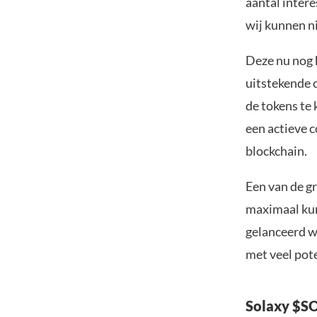
aantal inter
wij kunnen n
Deze nu nog k
uitstekende 
de tokens te
een actieve 
blockchain.
Een van de gr
maximaal kun
gelanceerd w
met veel pot
Solaxy $SO