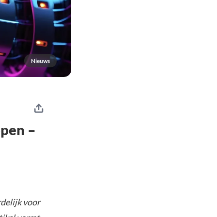
Nieuws
open –
delijk voor