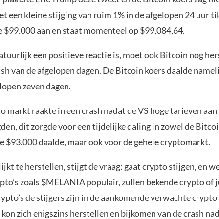
et een kleine stijging van ruim 1% in de afgelopen 24 uur t
e $99.000 aan en staat momenteel op $99,084,64.
tuurlijk een positieve reactie is, moet ook Bitcoin nog her
ash van de afgelopen dagen. De Bitcoin koers daalde nameli
elopen zeven dagen.
to markt raakte in een crash nadat de VS hoge tarieven aa
en, dit zorgde voor een tijdelijke daling in zowel de Bitcoi
e $93.000 daalde, maar ook voor de gehele cryptomarkt.
ijkt te herstellen, stijgt de vraag: gaat crypto stijgen, en w
pto’s zoals $MELANIA populair, zullen bekende crypto of j
ypto’s de stijgers zijn in de aankomende verwachte crypto 
 kon zich enigszins herstellen en bijkomen van de crash na