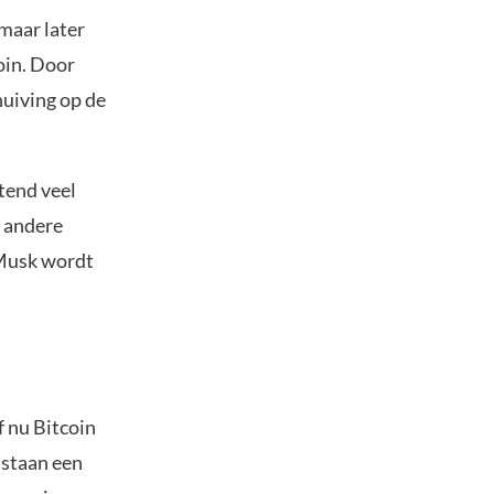
maar later
oin. Door
huiving op de
tend veel
r andere
 Musk wordt
f nu Bitcoin
 staan een