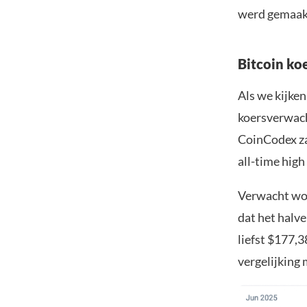
werd gemaakt
Bitcoin ko
Als we kijke
koersverwach
CoinCodex za
all-time high
Verwacht word
dat het halve
liefst $177,
vergelijking 