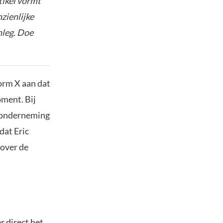
tikel vormt
nzienlijke
nleg. Doe
orm X aan dat
oment. Bij
o-onderneming
dat Eric
 over de
r direct het