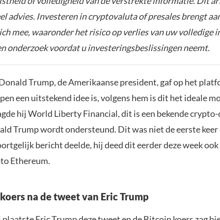
istheid of volledigheid van de verstrekte informatie. Dit ar
el advies. Investeren in cryptovaluta of presales brengt aa
zich mee, waaronder het risico op verlies van uw volledige i
gen onderzoek voordat u investeringsbeslissingen neemt.
Donald Trump, de Amerikaanse president, gaf op het platf
pen een uitstekend idee is, volgens hem is dit het ideale m
agde hij World Liberty Financial, dit is een bekende crypt
ald Trump wordt ondersteund. Dit was niet de eerste keer 
rtgelijk bericht deelde, hij deed dit eerder deze week ook
pto Ethereum.
 koers na de tweet van Eric Trump
 plaatste Eric Trump deze tweet en de Bitcoin koers zag hie