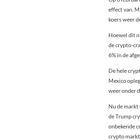
effect van. M
koers weer d
Hoewel dit na
de crypto-cr
6% in de afg
De hele cryp
Mexico oplegd
weer onder d
Nu de markt l
de Trump cry
onbekende cr
crypto markt