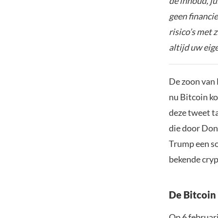
de inhoud, ju
geen financie
risico’s met 
altijd uw ei
De zoon van 
nu Bitcoin ko
deze tweet t
die door Don
Trump een soo
bekende cry
De Bitcoin
Op 6 februari