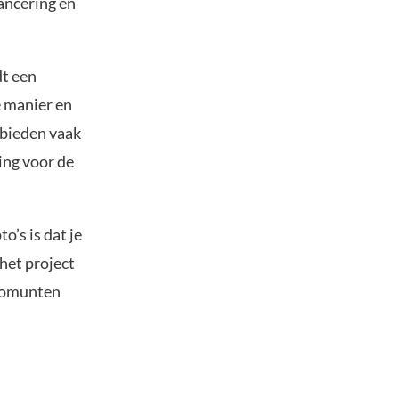
ancering en
dt een
e manier en
 bieden vaak
ing voor de
o’s is dat je
het project
ptomunten