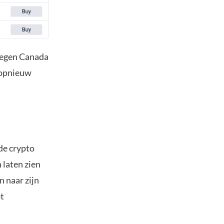
 tegen Canada
u opnieuw
de crypto
 laten zien
n naar zijn
ot