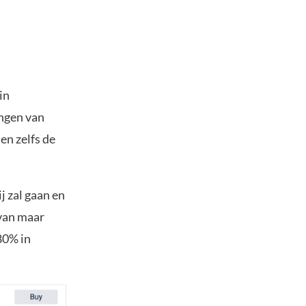
in
ingen van
en zelfs de
j zal gaan en
 van maar
80% in