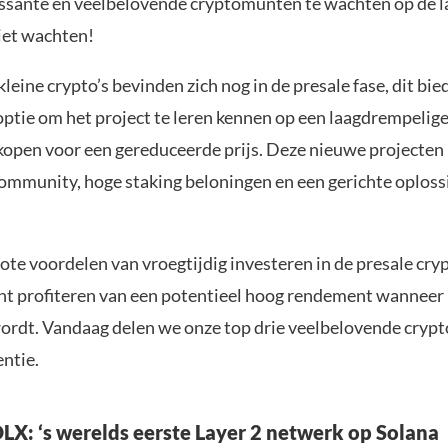
essante en veelbelovende cryptomunten te wachten op de l
iet wachten!
leine crypto’s bevinden zich nog in de presale fase, dit bie
optie om het project te leren kennen op een laagdrempelig
 kopen voor een gereduceerde prijs. Deze nieuwe projecten
community, hoge staking beloningen en een gerichte oploss
ote voordelen van vroegtijdig investeren in de presale crypt
t profiteren van een potentieel hoog rendement wanneer 
ordt. Vandaag delen we onze top drie veelbelovende cry
entie.
LX: ‘s werelds eerste Layer 2 netwerk op Solana