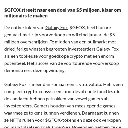
$GFOX streeft naar een doel van $5 miljoen, klaar om
miljonairs te maken
De native token van
Galaxy Fox
, $GFOX, heeft furore
gemaakt met zijn voorverkoop en wil eind januari de $5
miljoen overschrijden. Te midden van een bullmarkt met
driecijferige winsten begroeten investeerders Galaxy Fox
als een topkeuze voor goedkope crypto met een enorm
potentieel. Het succes van de voortdurende voorverkoop
demonstreert deze opwinding.
Galaxy Fox is meer dan zomaar een cryptovaluta. Het is een
compleet crypto-ecosysteem boordevol coole functies die
de aandacht hebben getrokken van zowel gamers als
investeerders. Gamers houden van meeslepende games
waarmee ze tokens kunnen verdienen. Daarnaast kunnen
ze NFT’s ruilen voor $GFOX-tokens en deze ook verkopen
op marktplaatsen zoals OpenSea. Bovendien hebben ze de