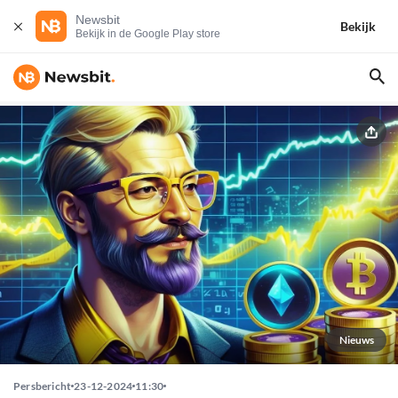
Newsbit
Bekijk
Bekijk in de Google Play store
Nieuws
Persbericht
23-12-2024
11:30