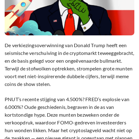
De verkiezingsoverwinning van Donald Trump heeft een
seismische verschuiving in de cryptomarkt teweeggebracht,
en de basis gelegd voor een ongeëvenaarde bullmarkt.
Terwijl de stofwolken optrekken, strompelen grote munten
voort met niet-inspirerende dubbele cijfers, terwijl meme
coins de show stelen.
PNUT’s recente stijging van 4.500%? FRED’s explosie van
6.000%? Oude geschiedenis, begraven in de as van
kortstondige hype. Deze munten bezweken onder de
verkoopdruk, waardoor FOMO-gedreven investeerders
hun wonden likken. Maar het cryptoslagveld wacht niet op
de zwakken — een nieuwe gigant is opgestaan met plannen