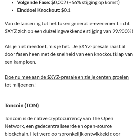
Volgende Fase:
$0,002 (+66% stijging op komst)
Einddoel Knockout:
$0,1
Van de lancering tot het token generatie-evenement richt
$XYZ zich op een duizelingwekkende stijging van 99.900%!
Als je niet meedoet, mis je het. De $XYZ-presale raast al
door fasen heen met de snelheid van een knockoutklap van
een kampioen.
Doe nu mee aan de $XYZ-presale en zie je centen groeien
tot miljoenen!
Toncoin (TON)
Toncoin is de native cryptocurrency van The Open
Network, een gedecentraliseerde en open-source
blockchain. Het werd oorspronkelijk ontwikkeld door