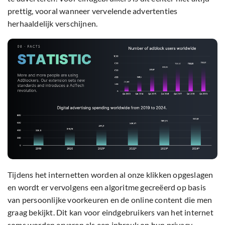
prettig, vooral wanneer vervelende advertenties
herhaaldelijk verschijnen.
Tijdens het internetten worden al onze klikken opgeslagen
en wordt er vervolgens een algoritme gecreëerd op basis
van persoonlijke voorkeuren en de online content die men
graag bekijkt. Dit kan voor eindgebruikers van het internet
soms worden ervaren als een inbreuk op hun privacy.