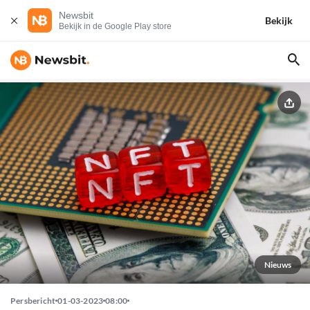
Newsbit
Bekijk
Bekijk in de Google Play store
Nieuws
Persbericht
01-03-2023
08:00