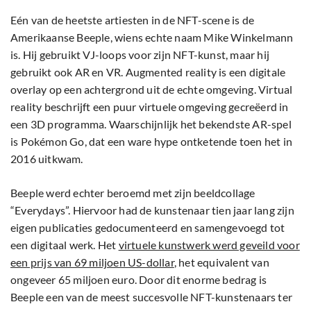
Eén van de heetste artiesten in de NFT-scene is de
Amerikaanse Beeple, wiens echte naam Mike Winkelmann
is. Hij gebruikt VJ-loops voor zijn NFT-kunst, maar hij
gebruikt ook AR en VR. Augmented reality is een digitale
overlay op een achtergrond uit de echte omgeving. Virtual
reality beschrijft een puur virtuele omgeving gecreëerd in
een 3D programma. Waarschijnlijk het bekendste AR-spel
is Pokémon Go, dat een ware hype ontketende toen het in
2016 uitkwam.
Beeple werd echter beroemd met zijn beeldcollage
“Everydays”. Hiervoor had de kunstenaar tien jaar lang zijn
eigen publicaties gedocumenteerd en samengevoegd tot
een digitaal werk. Het
virtuele kunstwerk werd geveild voor
een prijs van 69 miljoen US-dollar
, het equivalent van
ongeveer 65 miljoen euro. Door dit enorme bedrag is
Beeple een van de meest succesvolle NFT-kunstenaars ter