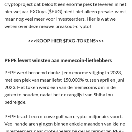
cryptoproject dat belooft een enorme piek te leveren in het
nieuwe jaar. FXGuys ($FXG) biedt niet alleen presale-winst,
maar nog veel meer voor investeerders. Hier is wat we
weten over deze nieuwe breakout-crypto!
>>>KOOP HIER $FXG-TOKENS<<<
PEPE levert winsten aan memecoin-liefhebbers
PEPE werd beroemd dankzij een enorme stijging in 2023,
met een
piek van maar liefst 150.000%
tussen april en juni
2023. Het token werd een van de memecoins om in de
gaten te houden, nadat het de ranglijst van Shiba Inu
bedreigde.
PEPE bracht een nieuwe golf van crypto-miljonairs voort.
Veel handelaren gingen binnen enkele maanden van kleine
investeerders naar grote spelers bij de lancering van PEPE.