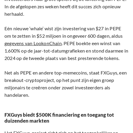
In de afgelopen zes weken heeft dit succes zich opnieuw
herhaald.
Eén nieuwe ‘whale’ wist zijn investering van $27 in PEPE
om te zetten in $52 miljoen in ongeveer 600 dagen, aldus
gegevens van LookonChain
. PEPE boekte een winst van
1.600% op de jaar-tot-datumgrafieken en stond daarmee in
2024 op de tweede plaats van best presterende tokens.
Net als PEPE en andere top-memecoins, staat FXGuys, een
breakout-cryptoproject, op het punt zijn eigen groep
miljonairs te creëren onder zowel investeerders als
handelaren.
FXGuys biedt $500K financiering en toegang tot
duizenden markten
Het FXGuys-project richt zich op het toegankelijker en