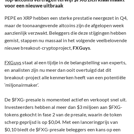
voor een nieuwe uitbraak
PEPE en XRP hebben een sterke prestatie neergezet in Q4,
maar de toonaangevende altcoins zijn de afgelopen week
aanzienlijk verzwakt. Beleggers die deze stijgingen hebben
gemist, stappen nu massaal in het volgende veelbelovende
nieuwe breakout-cryptoproject,
FXGuys
.
FXGuys
staat al een tijdje in de belangstelling van experts,
en analisten zijn nu meer dan ooit overtuigd dat dit
breakout-project alle kenmerken heeft van een potentiële
‘miljonairmaker’.
De $FXG-presale is momenteel actief en verkoopt snel uit.
Investeerders hebben al meer dan $3 miljoen aan $FXG-
tokens gekocht in fase 2 van de presale, waarin de token
scherp geprijsd is op $0,04. Met een lanceringprijs van
$0,10 biedt de $FXG-presale beleggers een kans op een