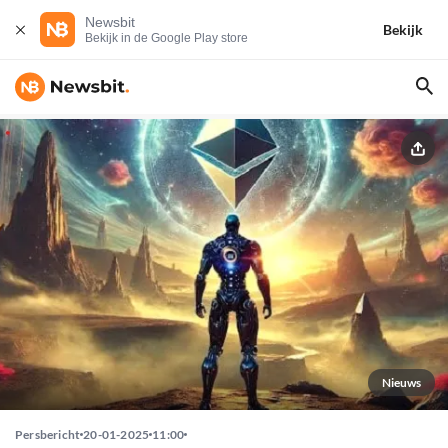
Newsbit
Bekijk
Bekijk in de Google Play store
Nieuws
Persbericht
20-01-2025
11:00