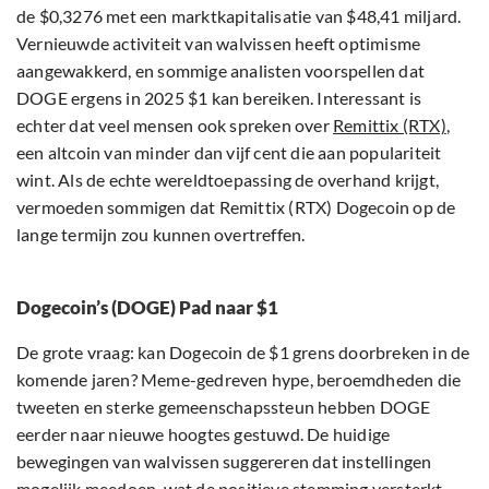
de $0,3276 met een marktkapitalisatie van $48,41 miljard.
Vernieuwde activiteit van walvissen heeft optimisme
aangewakkerd, en sommige analisten voorspellen dat
DOGE ergens in 2025 $1 kan bereiken. Interessant is
echter dat veel mensen ook spreken over
Remittix (RTX)
,
een altcoin van minder dan vijf cent die aan populariteit
wint. Als de echte wereldtoepassing de overhand krijgt,
vermoeden sommigen dat Remittix (RTX) Dogecoin op de
lange termijn zou kunnen overtreffen.
Dogecoin’s (DOGE) Pad naar $1
De grote vraag: kan Dogecoin de $1 grens doorbreken in de
komende jaren? Meme-gedreven hype, beroemdheden die
tweeten en sterke gemeenschapssteun hebben DOGE
eerder naar nieuwe hoogtes gestuwd. De huidige
bewegingen van walvissen suggereren dat instellingen
mogelijk meedoen, wat de positieve stemming versterkt.