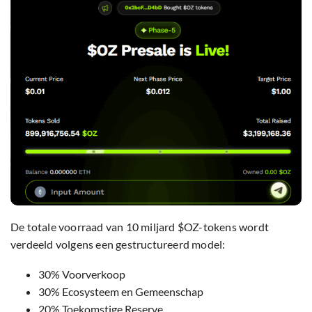
De totale voorraad van 10 miljard $OZ-tokens wordt
verdeeld volgens een gestructureerd model:
30% Voorverkoop
30% Ecosysteem en Gemeenschap
20% Toekomstige Reserve