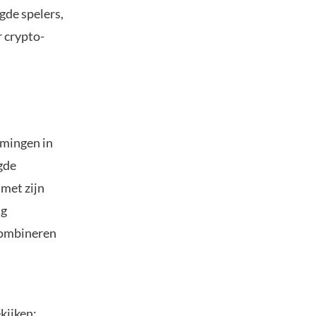
gde spelers,
 crypto-
mingen in
gde
 met zijn
ng
 combineren
kijken: