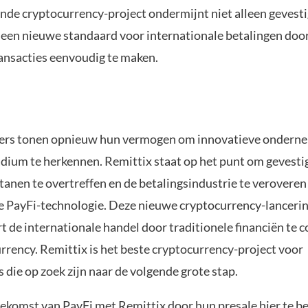
de cryptocurrency-project ondermijnt niet alleen gevesti
 een nieuwe standaard voor internationale betalingen door
ansacties eenvoudig te maken.
ers tonen opnieuw hun vermogen om innovatieve onderne
adium te herkennen. Remittix staat op het punt om gevesti
itanen te overtreffen en de betalingsindustrie te veroveren
 PayFi-technologie. Deze nieuwe cryptocurrency-lanceri
t de internationale handel door traditionele financiën te
rrency. Remittix is het beste cryptocurrency-project voor
 die op zoek zijn naar de volgende grote stap.
ekomst van PayFi met Remittix door hun presale hier te be