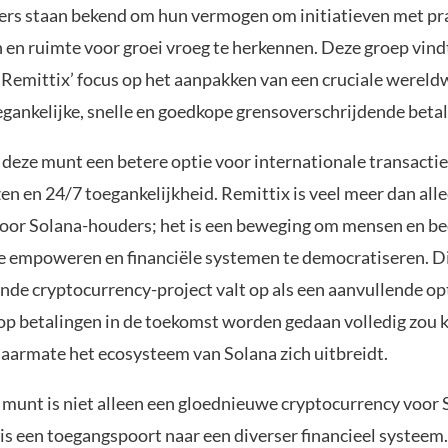
rs staan bekend om hun vermogen om initiatieven met pr
 en ruimte voor groei vroeg te herkennen. Deze groep vind
 Remittix’ focus op het aanpakken van een cruciale wereld
egankelijke, snelle en goedkope grensoverschrijdende betal
 deze munt een betere optie voor internationale transact
zen en 24/7 toegankelijkheid. Remittix is veel meer dan all
voor Solana-houders; het is een beweging om mensen en be
e empoweren en financiële systemen te democratiseren. D
de cryptocurrency-project valt op als een aanvullende opt
p betalingen in de toekomst worden gedaan volledig zou
aarmate het ecosysteem van Solana zich uitbreidt.
munt is niet alleen een gloednieuwe cryptocurrency voor 
is een toegangspoort naar een diverser financieel systeem.