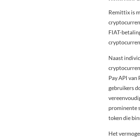
Remittix is m
cryptocurren
FIAT-betalin
cryptocurren
Naast indivi
cryptocurren
Pay API van R
gebruikers d
vereenvoudig
prominente s
token die bi
Het vermogen