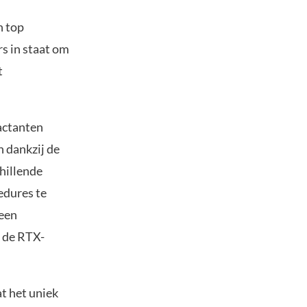
n top
s in staat om
t
actanten
n dankzij de
chillende
edures te
 een
n de RTX-
t het uniek