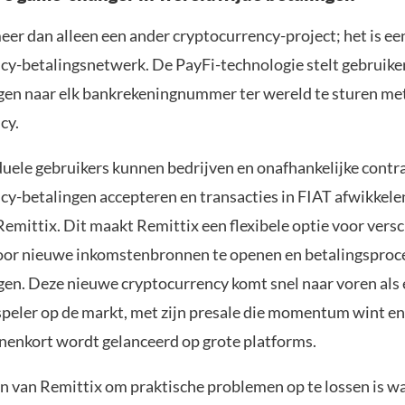
eer dan alleen een ander cryptocurrency-project; het is ee
cy-betalingsnetwerk. De PayFi-technologie stelt gebruiker
gen naar elk bankrekeningnummer ter wereld te sturen me
cy.
duele gebruikers kunnen bedrijven en onafhankelijke contr
cy-betalingen accepteren en transacties in FIAT afwikkele
emittix. Dit maakt Remittix een flexibele optie voor vers
oor nieuwe inkomstenbronnen te openen en betalingsproc
en. Deze nieuwe cryptocurrency komt snel naar voren als
peler op de markt, met zijn presale die momentum wint e
nnenkort wordt gelanceerd op grote platforms.
 van Remittix om praktische problemen op te lossen is wa