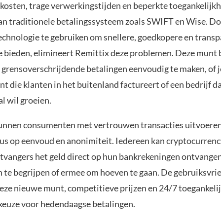
kosten, trage verwerkingstijden en beperkte toegankelijkh
n traditionele betalingssysteem zoals SWIFT en Wise. D
echnologie te gebruiken om snellere, goedkopere en trans
te bieden, elimineert Remittix deze problemen. Deze munt 
grensoverschrijdende betalingen eenvoudig te maken, of j
nt die klanten in het buitenland factureert of een bedrijf d
l wil groeien.
nnen consumenten met vertrouwen transacties uitvoeren
cus op eenvoud en anonimiteit. Iedereen kan cryptocurrenc
tvangers het geld direct op hun bankrekeningen ontvange
n te begrijpen of ermee om hoeven te gaan. De gebruiksvrie
eze nieuwe munt, competitieve prijzen en 24/7 toegankel
 keuze voor hedendaagse betalingen.