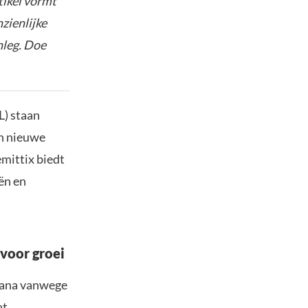
tikel vormt
nzienlijke
nleg. Doe
L) staan
en nieuwe
emittix biedt
ën en
 voor groei
olana vanwege
at