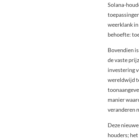
Solana-houde
toepassingen
weerklank in
behoefte: to
Bovendien is
de vaste prij
investering 
wereldwijd t
toonaangeven
manier waaro
veranderen n
Deze nieuwe 
houders; het 