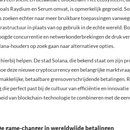
 zoals Raydium en Serum omvat, is opmerkelijk gegroeid. 
s zoeken echter naar meer bruikbare toepassingen vanweg
rastructuur in plaats van op gebruik in de echte wereld. 
ogde concurrentie en netwerkonderbrekingen de druk ve
ana-houders op zoek gaan naar alternatieve opties.
hierbij helpen. De stad Solana, die bekend staat om zijn p
n hoe deze nieuwe cryptocurrency een belangrijke marktvraa
emakkelijke, betaalbare grensoverschrijdende betalingen. R
 die perfect past bij de cultuur van efficiëntie en innovati
heid van blockchain-technologie te combineren met de ee
De game-changer in wereldwijde betalingen