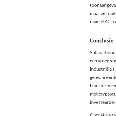
toonaangeven
maar zet ook
naar-FIAT-tr
Conclusie
Solana-houd
een vroeg st
industriële t
geavanceerde
transformeer
met cryptocu
investeerders
Ontdek de to