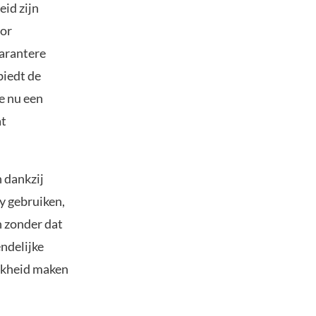
eid zijn
oor
parantere
biedt de
e nu een
at
 dankzij
y gebruiken,
n zonder dat
ndelijke
ijkheid maken