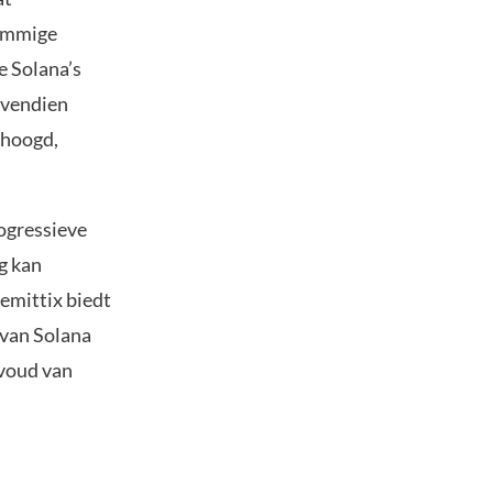
Sommige
e Solana’s
Bovendien
rhoogd,
rogressieve
g kan
emittix biedt
e van Solana
nvoud van