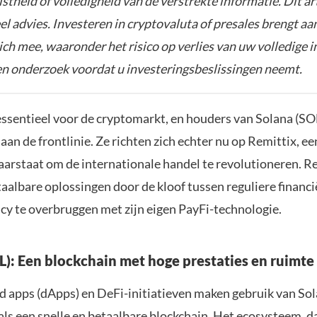
istheid of volledigheid van de verstrekte informatie. Dit ar
el advies. Investeren in cryptovaluta of presales brengt aa
zich mee, waaronder het risico op verlies van uw volledige i
gen onderzoek voordat u investeringsbeslissingen neemt.
 essentieel voor de cryptomarkt, en houders van Solana (SO
an de frontlinie. Ze richten zich echter nu op Remittix, e
laarstaat om de internationale handel te revolutioneren. R
aalbare oplossingen door de kloof tussen reguliere financi
cy te overbruggen met zijn eigen PayFi-technologie.
L): Een blockchain met hoge prestaties en ruimte
d apps (dApps) en DeFi-initiatieven maken gebruik van S
als een snelle en betaalbare blockchain. Het ecosysteem, d