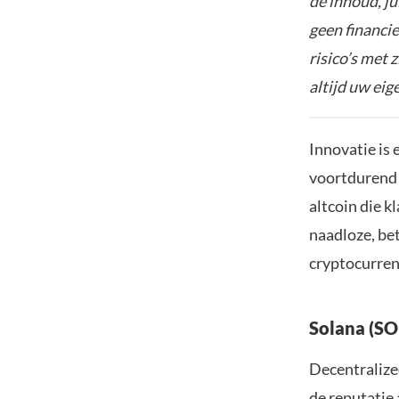
de inhoud, ju
geen financie
risico’s met 
altijd uw ei
Innovatie is
voortdurend a
altcoin die k
naadloze, bet
cryptocurren
Solana (SO
Decentralize
de reputatie 