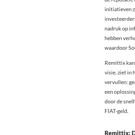
initiatieven
investeerder
nadruk op inf
hebben verho
waardoor Sol
Remittix kan 
visie, ziet i
vervullen: g
een oplossing
door de snel
FIAT-geld.
Remittix: 