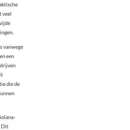
aktische
t veel
wijde
ingen.
ies vanwege
een een
drijven
it
ie die de
 kunnen
Solana-
 Dit