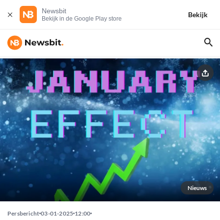
Newsbit
Bekijk
Bekijk in de Google Play store
Nieuws
Persbericht
03-01-2025
12:00