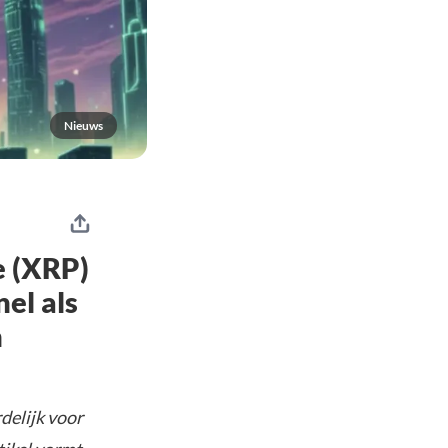
Nieuws
e (XRP)
el als
n
delijk voor