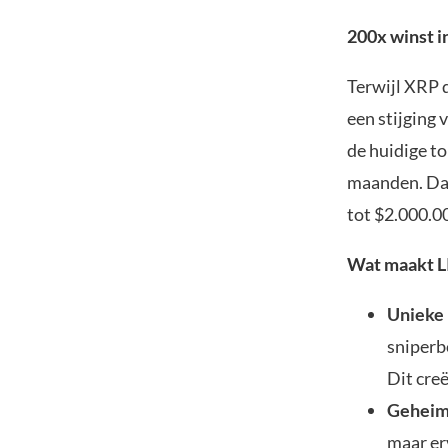
200x winst i
Terwijl XRP 
een stijging 
de huidige to
maanden. Dat
tot $2.000.0
Wat maakt L
Unieke 
sniperbo
Dit creë
Geheim
maar er