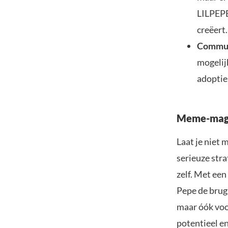
LILPEPE
creëert.
Commun
mogelij
adoptie
Meme-magi
Laat je niet 
serieuze str
zelf. Met een
Pepe de brug 
maar óók voor
potentieel e