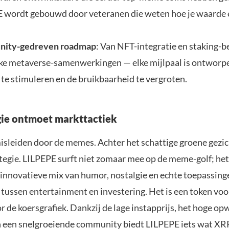
 wordt gebouwd door veteranen die weten hoe je waarde 
ity-gedreven roadmap
: Van NFT-integratie en staking-b
ke metaverse-samenwerkingen — elke mijlpaal is ontwor
 te stimuleren en de bruikbaarheid te vergroten.
e ontmoet markttactiek
misleiden door de memes. Achter het schattige groene gezic
ategie. LILPEPE surft niet zomaar mee op de meme-golf; he
 innovatieve mix van humor, nostalgie en echte toepassinge
tussen entertainment en investering. Het is een token voor
 de koersgrafiek. Dankzij de lage instapprijs, het hoge op
n een snelgroeiende community biedt LILPEPE iets wat XRP