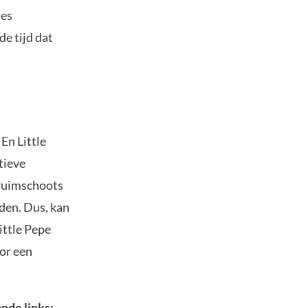
les
e tijd dat
En Little
tieve
 ruimschoots
rden. Dus, kan
ittle Pepe
or een
nde links: