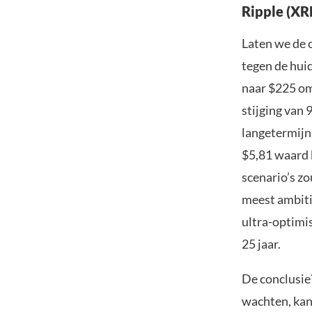
Ripple (XR
Laten we de 
tegen de huid
naar $225 om
stijging van 
langetermijn
$5,81 waard 
scenario’s z
meest ambiti
ultra-optimis
25 jaar.
De conclusie?
wachten, kan 