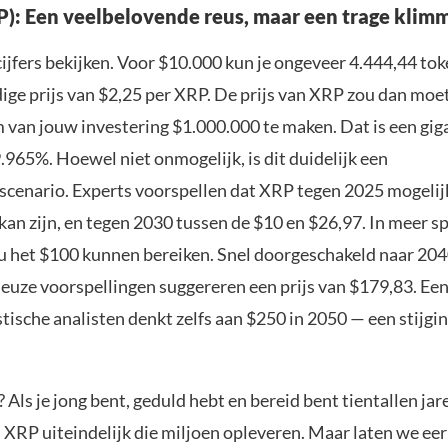
P): Een veelbelovende reus, maar een trage klim
cijfers bekijken. Voor $10.000 kun je ongeveer 4.444,44 to
ige prijs van $2,25 per XRP. De prijs van XRP zou dan moe
 van jouw investering $1.000.000 te maken. Dat is een gig
9.965%. Hoewel niet onmogelijk, is dit duidelijk een
scenario. Experts voorspellen dat XRP tegen 2025 mogelij
kan zijn, en tegen 2030 tussen de $10 en $26,97. In meer s
ou het $100 kunnen bereiken. Snel doorgeschakeld naar 204
euze voorspellingen suggereren een prijs van $179,83. Ee
tische analisten denkt zelfs aan $250 in 2050 — een stijgi
 Als je jong bent, geduld hebt en bereid bent tientallen jar
XRP uiteindelijk die miljoen opleveren. Maar laten we eerli