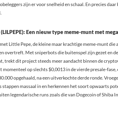
beleggers zijn er voor snelheid en schaal. En precies daar 
.
e (LILPEPE): Een nieuw type meme-munt met mega
met Little Pepe, de kleine maar krachtige meme-munt die a
 overtreft. Met sniperbots die buitenspel zijn gezet en de
t, trekt dit project steeds meer aandacht binnen de crypt
 momenteel op slechts $0,0013 in de vierde presale-fase, e
0.000 opgehaald, na een uitverkochte derde ronde. Vroeg
s stappen massaal in en herkennen het soort opwaarts pote
uiten legendarische runs zoals die van Dogecoin of Shiba In