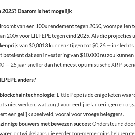
n 2025? Daarom is het mogelijk
droomt van een 100x rendement tegen 2050, voorspellen t
van 200x voor LILPEPE tegen eind 2025. Als die projecties 
kenprijs van $0,0013 kunnen stijgen tot $0,26 — in slechts
 betekent dat een investering van $10.000 nu zou kunnen 
00 — 25 jaar sneller dan het meest optimistische XRP-scen
ILPEPE anders?
blockchaintechnologie
: Little Pepe is de enige keten waa
ts niet werken, wat zorgt voor eerlijke lanceringen en org
ert een gelijk speelveld, vooral voor vroege beleggers.
zinnige bouwers met bewezen succes
: Ondersteund doo
varen ontwikkelaars die eerder top-meme coins hebben ge