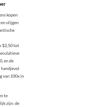
mer
kens kopen
ten stijgen
antische
k $2,50 tot
peculatieve
0, en de
n handjevol
ng van 100x in
en te
jk zijn: de