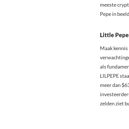
meeste crypto
Pepe in beeld
Little Pep
Maak kennis 
verwachtingen
als fundamen
LILPEPE staat
meer dan $63
investeerder
zelden ziet b