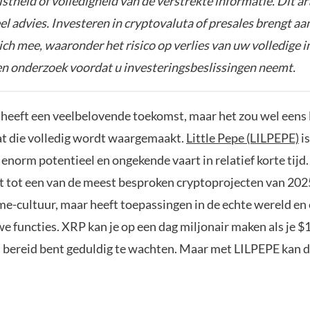
istheid of volledigheid van de verstrekte informatie. Dit ar
el advies. Investeren in cryptovaluta of presales brengt aa
zich mee, waaronder het risico op verlies van uw volledige i
gen onderzoek voordat u investeringsbeslissingen neemt.
 heeft een veelbelovende toekomst, maar het zou wel eens
t die volledig wordt waargemaakt.
Little Pepe (LILPEPE)
i
enorm potentieel en ongekende vaart in relatief korte tijd
uit tot een van de meest besproken cryptoprojecten van 20
me-cultuur, maar heeft toepassingen in de echte wereld en
e functies. XRP kan je op een dag miljonair maken als je $
n bereid bent geduldig te wachten. Maar met LILPEPE kan d