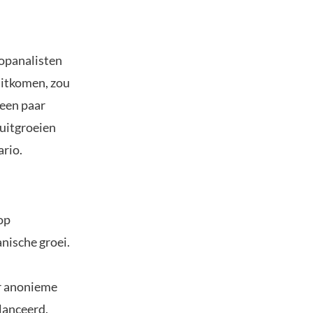
opanalisten
uitkomen, zou
 een paar
uitgroeien
ario.
rop
anische groei.
r anonieme
lanceerd.