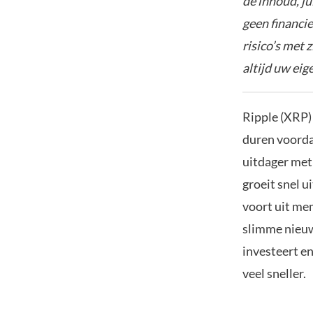
de inhoud, ju
geen financie
risico’s met 
altijd uw ei
Ripple (XRP)
duren voorda
uitdager met 
groeit snel 
voort uit me
slimme nieuw
investeert e
veel sneller.