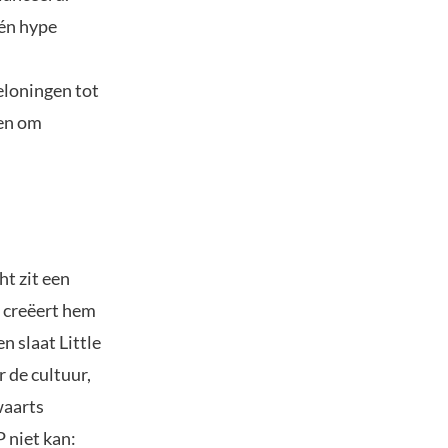
én hype
eloningen tot
pen om
ht zit een
t creëert hem
n slaat Little
 de cultuur,
waarts
 niet kan: