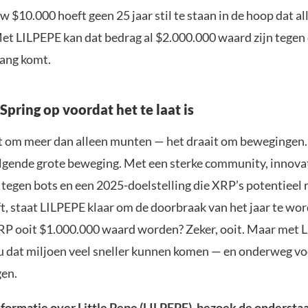
w $10.000 hoeft geen 25 jaar stil te staan in de hoop dat al
et LILPEPE kan dat bedrag al $2.000.000 waard zijn tegen d
ang komt.
Spring op voordat het te laat is
t om meer dan alleen munten — het draait om bewegingen. 
olgende grote beweging. Met een sterke community, innova
tegen bots en een 2025-doelstelling die XRP’s potentieel
t, staat LILPEPE klaar om de doorbraak van het jaar te wo
RP ooit $1.000.000 waard worden? Zeker, ooit. Maar met L
u dat miljoen veel sneller kunnen komen — en onderweg vo
gen.
formatie over Little Pepe (LILPEPE), bezoek de onderstaa