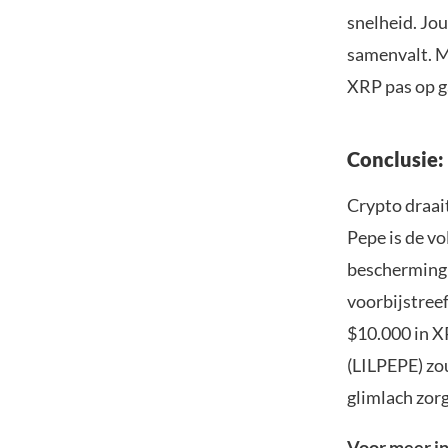
snelheid. Jou
samenvalt. M
XRP pas op g
Conclusie: 
Crypto draai
Pepe is de v
bescherming 
voorbijstreef
$10.000 in X
(LILPEPE) zo
glimlach zor
Voor meer in