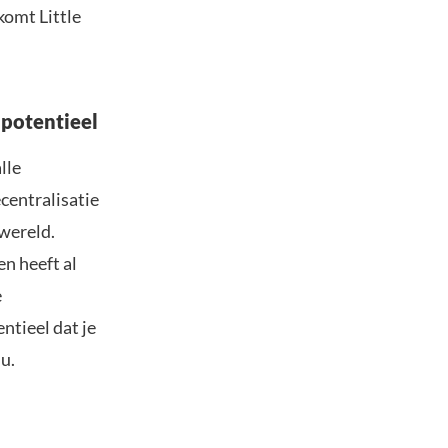
komt Little
potentieel
lle
centralisatie
owereld.
n heeft al
e
ntieel dat je
u.