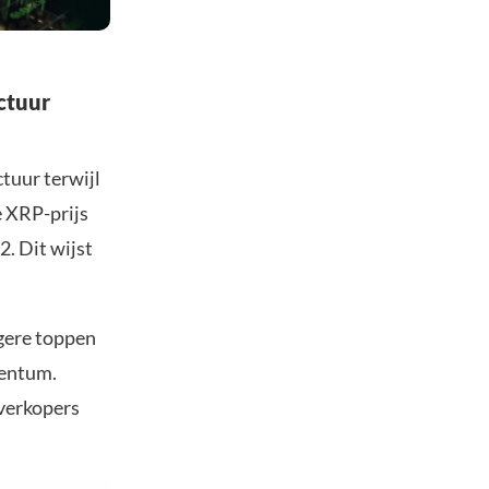
ctuur
tuur terwijl
e XRP-prijs
2. Dit wijst
agere toppen
mentum.
verkopers