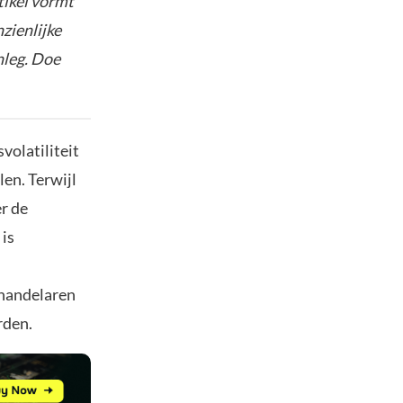
tikel vormt
nzienlijke
nleg. Doe
volatiliteit
en. Terwijl
r de
 is
 handelaren
rden.