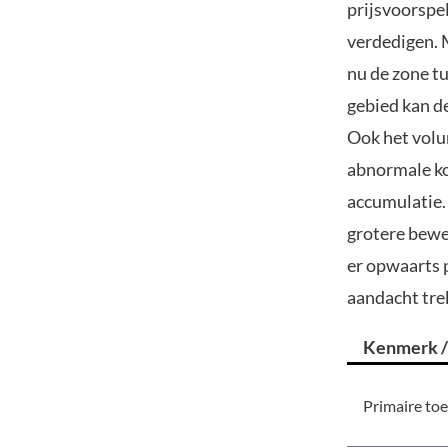
prijsvoorspe
verdedigen. 
nu de zone tu
gebied kan d
Ook het volu
abnormale ko
accumulatie.
grotere bewe
er opwaarts 
aandacht tre
Kenmerk /
Primaire to