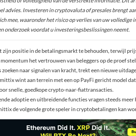
istheid of volledigheid van de verstrekte informatie. Dit ar
el advies. Investeren in cryptovaluta of presales brengt aa
zich mee, waaronder het risico op verlies van uw volledige i
gen onderzoek voordat u investeringsbeslissingen neemt.
zijn positie in de betalingsmarkt te behouden, terwijl prijs
momentum het vertrouwen van beleggers op de proef stell
zoeken naar signalen van kracht, trekt een nieuwe uitdage
ittix wint aan terrein met een op PayFi gericht model dat
or snelle, goedkope crypto-naar-fiattransacties.
de adoptie en uitbreidende functies vragen steeds meer
mittix de volgende grote speler in cryptobetalingen kan wo