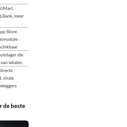
itMart,
 LBank, meer
App Store,
iatmodule
schikbaar
uitdager die
 van whales
directe
, virale
beleggers
r de beste