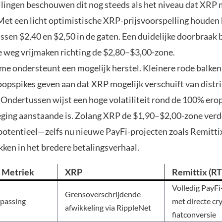
llingen beschouwen dit nog steeds als het niveau dat XRP
Met een licht optimistische XRP-prijsvoorspelling houden
ssen $2,40 en $2,50 in de gaten. Een duidelijke doorbraak
e weg vrijmaken richting de $2,80–$3,00-zone.
me ondersteunt een mogelijk herstel. Kleinere rode balken
opspikes geven aan dat XRP mogelijk verschuift van distri
 Ondertussen wijst een hoge volatiliteit rond de 100% ero
ging aanstaande is. Zolang XRP de $1,90–$2,00-zone verded
potentieel—zelfs nu nieuwe PayFi-projecten zoals Remitti
kken in het bredere betalingsverhaal.
 Metriek
XRP
Remittix (R
Volledig PayF
Grensoverschrijdende
epassing
met directe cr
afwikkeling via RippleNet
fiatconversie