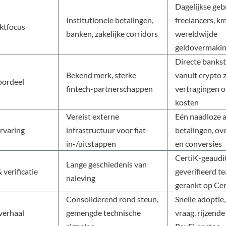
Dagelijkse geb
Institutionele betalingen,
freelancers, km
ktfocus
banken, zakelijke corridors
wereldwijde
geldovermaki
Directe bankst
Bekend merk, sterke
vanuit crypto 
oordeel
fintech-partnerschappen
vertragingen o
kosten
Vereist externe
Eén naadloze 
rvaring
infrastructuur voor fiat-
betalingen, o
in-/uitstappen
en conversies
CertiK-geaudit
Lange geschiedenis van
 verificatie
geverifieerd t
naleving
gerankt op Ce
Consoliderend rond steun,
Snelle adoptie,
erhaal
gemengde technische
vraag, rijzende