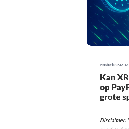
Persbericht
02-12
Kan XRP
op PayF
grote s
Disclaimer:
D