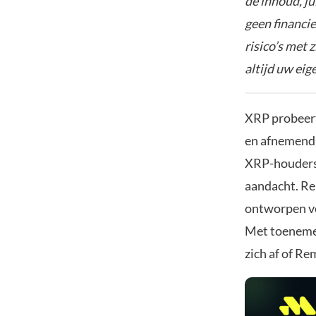
de inhoud, ju
geen financie
risico’s met 
altijd uw ei
XRP probeert 
en afnemend 
XRP-houders 
aandacht. Rem
ontworpen vo
Met toenemen
zich af of Re