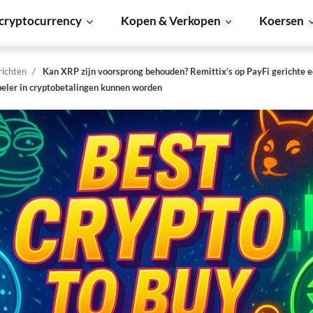
cryptocurrency
Kopen & Verkopen
Koersen
richten
Kan XRP zijn voorsprong behouden? Remittix’s op PayFi gerichte 
peler in cryptobetalingen kunnen worden