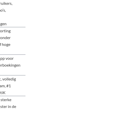
ruikers,
o’s,
ngen
orting
zonder
f hoge
app voor
verboekingen
, volledig
eam, #1
rtiK
 sterke
 ster in de