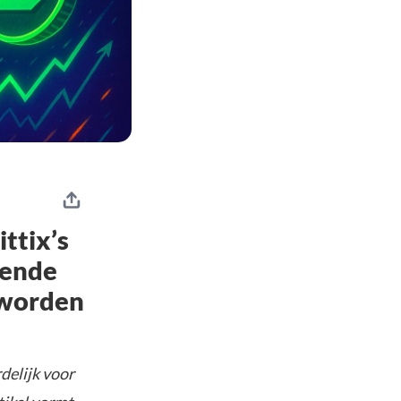
ttix’s
gende
 worden
delijk voor