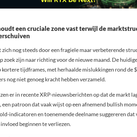
houdt een cruciale zone vast terwijl de marktstru
verschuiven
zich nog steeds door een fragiele maar verbeterende struc
p zoek zijn naar richting voor de nieuwe maand. De huidig
p kortere tijdframes, met herhaalde mislukkingen rond de $
ers nog niet genoeg kracht hebben verzameld.
jzen er in recente XRP-nieuwsberichten op dat de markt l
n, een patroon dat vaak wijst op een afnemend bullish mo
sold-indicatoren en toenemende deelname suggereren dat 
invloed beginnen te verliezen.