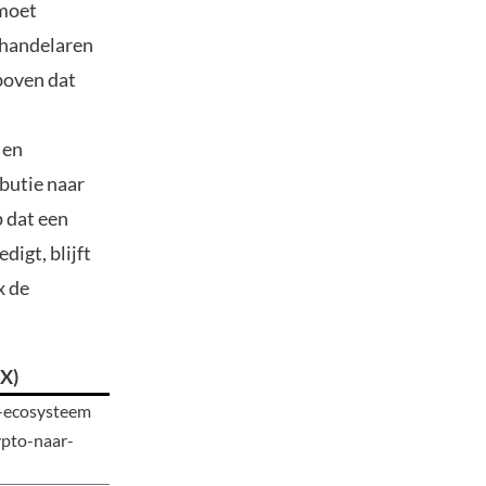
 moet
 handelaren
 boven dat
 en
butie naar
p dat een
igt, blijft
x de
TX)
i-ecosysteem
ypto-naar-