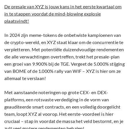
De presale van XYZ is jouw kans in het eerste kwartaal om
in te stappen voordat de mind-blowing explosie
plaatsvindt!
In 2024 zijn meme-tokens de onbetwiste kampioenen van
de crypto-wereld, en XYZ staat klaar om de concurrentie te
verpletteren. Met potentiële duizendvoudige rendementen
die alle verwachtingen overtreffen, trekt het presale-plan
een groei van 9.900% bij de TGE. Vergeet de 5.000% stijging
van BOME of de 1.000% rally van WIF – XYZ is hier om ze
allemaal te verslaan!
Met aanstaande noteringen op grote CEX- en DEX-
platforms, een rotsvaste verdediging in de vorm van
geauditeerde smart contracts, en een volledig doorgelicht
team, loopt XYZ al voorop. Het eerste-voordeel is hier
cruciaal – stap in voordat de massa het veld bestormt, en je
zult veel grotere rendementen behalen!