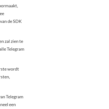
oormaakt,
mee
 van de SDK
n zal zien te
alle Telegram
rste wordt
rsten,
 van Telegram
oneel een