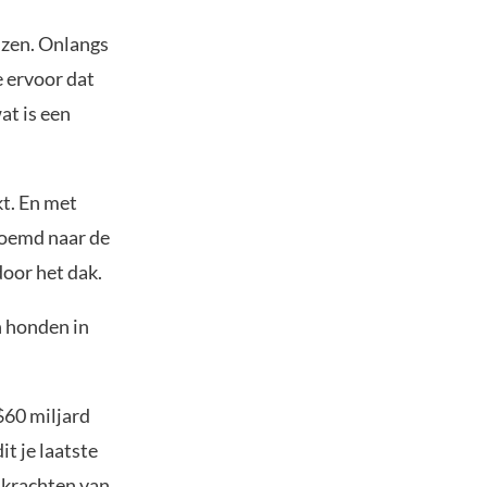
gizen. Onlangs
 ervoor dat
at is een
t. En met
rnoemd naar de
oor het dak.
n honden in
$60 miljard
t je laatste
 krachten van