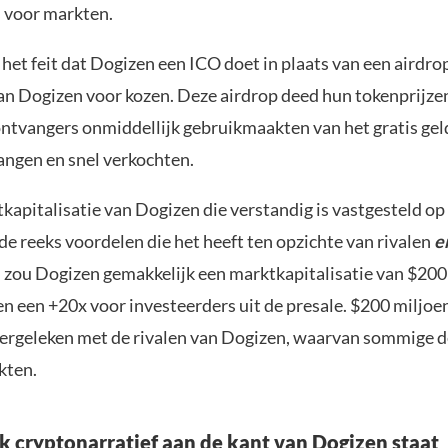
is voor markten.
 het feit dat Dogizen een ICO doet in plaats van een airdrop
 van Dogizen voor kozen. Deze airdrop deed hun tokenprijze
ntvangers onmiddellijk gebruikmaakten van het gratis geld
ngen en snel verkochten.
kapitalisatie van Dogizen die verstandig is vastgesteld o
de reeks voordelen die het heeft ten opzichte van rivalen
e
 zou Dogizen gemakkelijk een marktkapitalisatie van $200
n een +20x voor investeerders uit de presale. $200 miljoen 
ergeleken met de rivalen van Dogizen, waarvan sommige d
kten.
 cryptonarratief aan de kant van Dogizen staat