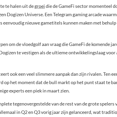
e te halen uit de
groei
die de GameFi sector momenteel d
zen Dogizen Universe. Een Telegram gaming arcade waar
s eenvoudig nieuwe gametitels kunnen maken met behulp
rpen om de vloedgolf aan vraag die GameFi de komende jare
Dogizen te vestigen als de ultieme ontwikkelingslaag voor 
eert ook een veel slimmere aanpak dan zijn rivalen. Ten ee
d op het moment dat de bull markt op het punt staat te ba
ige experts een piek in maart zien.
omplete tegenovergestelde van de rest van de grote spelers
llemaal in Q2 en Q3 vorig jaar zijn gelanceerd, wat traditi