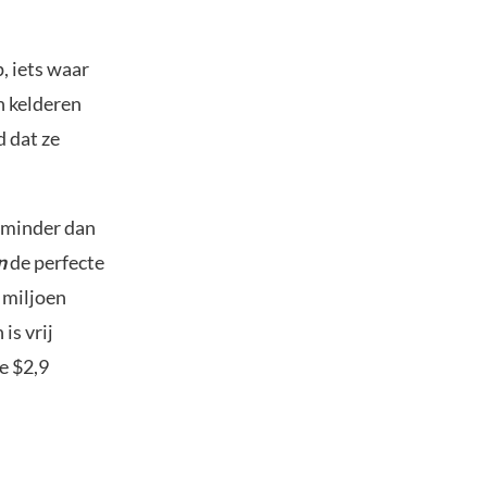
, iets waar
n kelderen
 dat ze
p minder dan
n
de perfecte
 miljoen
is vrij
e $2,9