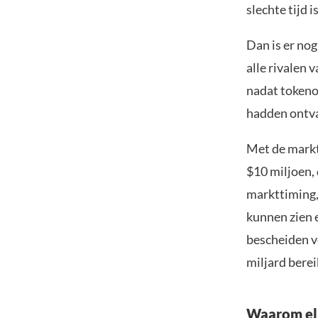
slechte tijd 
Dan is er nog
alle rivalen
nadat tokeno
hadden ontva
Met de markt
$10 miljoen, 
markttiming,
kunnen zien e
bescheiden v
miljard berei
Waarom elk