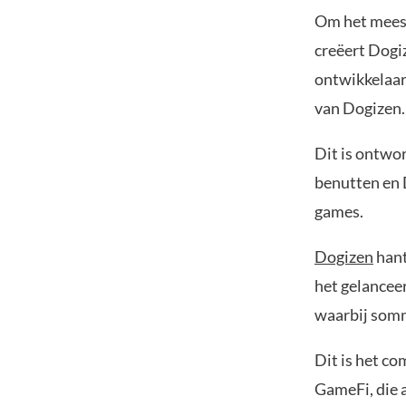
Om het meest
creëert Dogi
ontwikkelaar
van Dogizen.
Dit is ontwo
benutten en 
games.
Dogizen
hant
het gelanceer
waarbij somm
Dit is het c
GameFi, die a