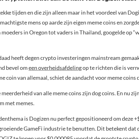
ekke tijden en die zijn alleen maar in het voordeel van Do
 machtigste mens op aarde zijn eigen meme coins en zorgde
n moeders in Oregon tot vaders in Thailand, googelde op “w
daad heeft degen crypto investeringen mainstream gemaak
nd bevel om
een ​​overheidsafdeling
op te richten die is ve
e coin van allemaal, schiet de aandacht voor meme coins d
 meerderheid van alle meme coins zijn dog coins. En nu zij
iem met memes.
denthema is Dogizen nu perfect gepositioneerd om deze +
groeiende GameFi industrie te benutten. Dit betekent dat di
OGIZ te kopen voor $0,000085 voordat de grootste crypto