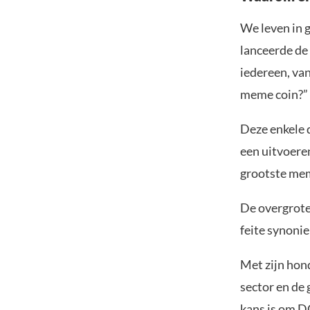
We leven in g
lanceerde de
iedereen, va
meme coin?”
Deze enkele 
een uitvoere
grootste mem
De overgrote
feite synon
Met zijn hon
sector en de 
kans is om D