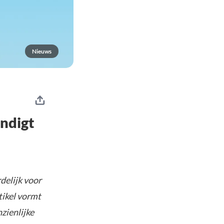
Nieuws
indigt
delijk voor
tikel vormt
nzienlijke