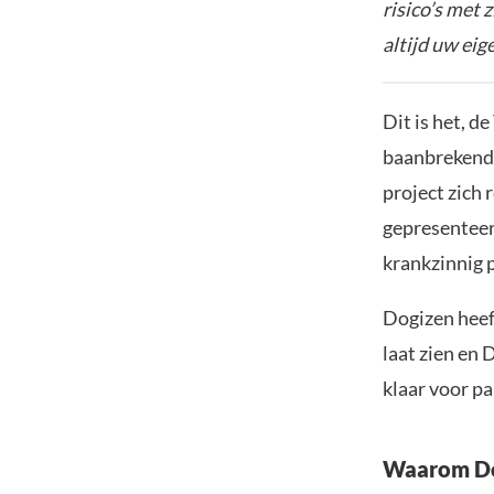
risico’s met 
altijd uw ei
Dit is het, d
baanbrekende
project zich
gepresenteer
krankzinnig p
Dogizen heef
laat zien en
klaar voor p
Waarom Dog