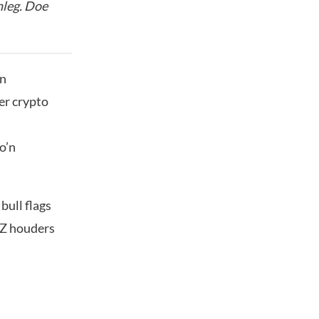
nleg. Doe
jn
er crypto
o’n
bull flags
IZ houders