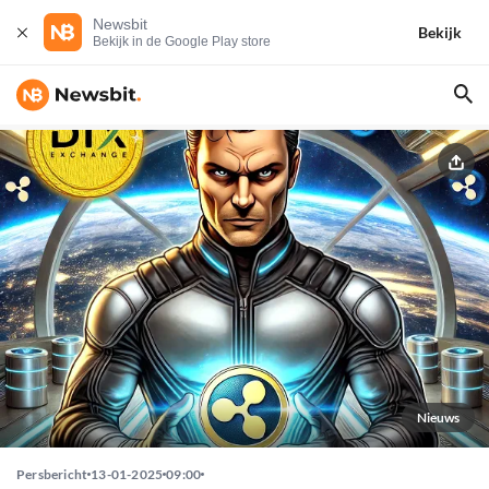
Newsbit
Bekijk
Bekijk in de Google Play store
Nieuws
Persbericht
13-01-2025
09:00