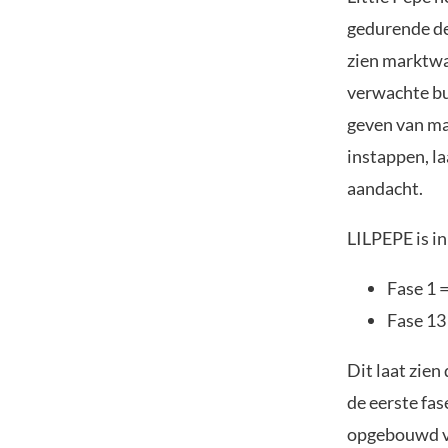
gedurende de
zien marktwa
verwachte bul
geven van ma
instappen, la
aandacht.
LILPEPE is in
Fase 1 
Fase 13
Dit laat zien
de eerste fa
opgebouwd vóó