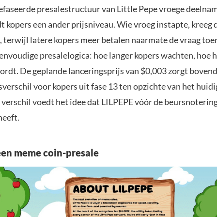
gefaseerde presalestructuur van Little Pepe vroege deelna
dt kopers een ander prijsniveau. Wie vroeg instapte, kreeg 
, terwijl latere kopers meer betalen naarmate de vraag toe
eenvoudige presalelogica: hoe langer kopers wachten, hoe 
wordt. De geplande lanceringsprijs van $0,003 zorgt boven
jsverschil voor kopers uit fase 13 ten opzichte van het huid
 verschil voedt het idee dat LILPEPE vóór de beursnoterin
heeft.
een meme coin-presale