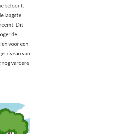
me beloont.
de laagste
neemt. Dit
hoger de
dien voor een
ige niveau van
g nog verdere