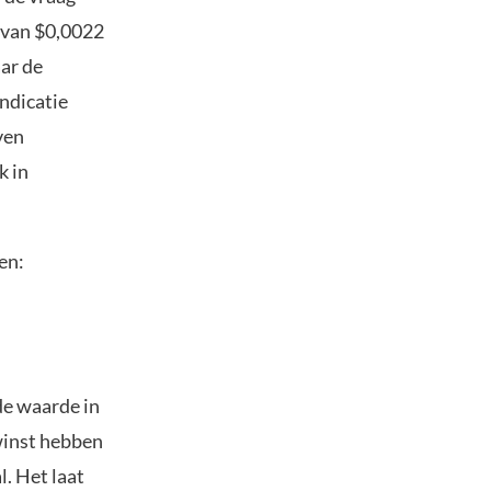
s van $0,0022
ar de
indicatie
ven
k in
en:
de waarde in
winst hebben
l. Het laat