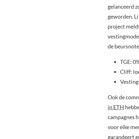
gelanceerd z
geworden. Lit
project meldt
vestingmodel
de beursnote
TGE: 0%
Cliff: 
Vesting
Ook de commu
in ETH
hebbe
campagnes he
voor elke me
garandeert g