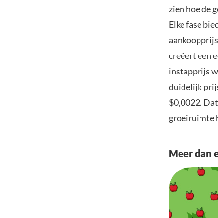
zien hoe de 
Elke fase bie
aankoopprijs
creëert een 
instapprijs 
duidelijk pri
$0,0022. Dat
groeiruimte 
Meer dan 