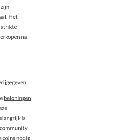
zijn
aal. Het
 strikte
verkopen na
vrijgegeven.
de
beloningen
eze
langrijk is
e community
e coins nodig