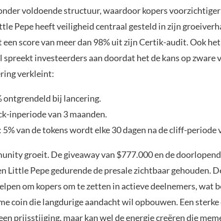
onder voldoende structuur, waardoor kopers voorzichtiger 
tle Pepe heeft veiligheid centraal gesteld in zijn groeiverh
 een score van meer dan 98% uit zijn Certik-audit. Ook het
 spreekt investeerders aan doordat het de kans op zware 
ring verkleint:
 ontgrendeld bij lancering.
lock-inperiode van 3 maanden.
: 5% van de tokens wordt elke 30 dagen na de cliff-periode 
nity groeit. De giveaway van $777.000 en de doorlopen
n Little Pepe gedurende de presale zichtbaar gehouden. D
lpen om kopers om te zetten in actieve deelnemers, wat be
me coin die langdurige aandacht wil opbouwen. Een sterk
een prijsstijging, maar kan wel de energie creëren die mem