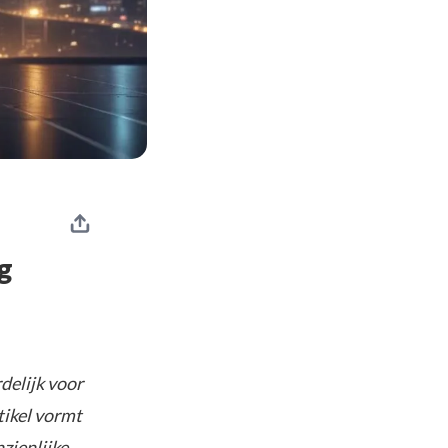
g
delijk voor
tikel vormt
nzienlijke