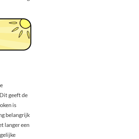
de
Dit geeft de
oken is
g belangrijk
et langer een
gelijke