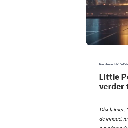
Persbericht
15-06
Little 
verder 
Disclaimer:
D
de inhoud, ju
geen financie