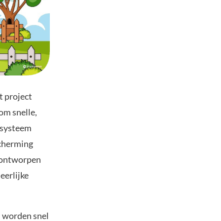
t project
om snelle,
osysteem
scherming
n ontworpen
eerlijke
n worden snel