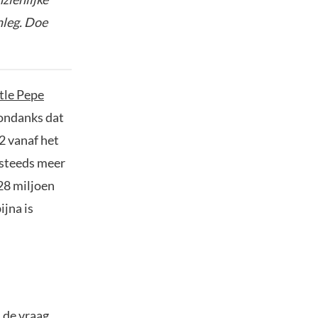
nleg. Doe
ttle Pepe
 ondanks dat
22 vanaf het
 steeds meer
28 miljoen
ijna is
l de vraag