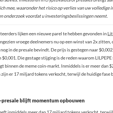
zich mee, waaronder het risico op verlies van uw volledige i
gen onderzoek voordat u investeringsbeslissingen neemt.
teerders lijken een nieuwe parel te hebben gevonden in
Li
angezien vroege deelnemers nu op een winst van 2x zitten,
 nog in de presale bevindt. De prijs is gestegen naar $0,00
n $0,001. Die gestage stijging is de reden waarom LILPEPE
jgt binnen de meme coin-markt. Inmiddels is er meer dan $
zijn er 17 miljard tokens verkocht, terwijl de huidige fase b
e-presale blijft momentum opbouwen
eeft inmiddels meer dan 17 miljard tokens verkocht, terwij