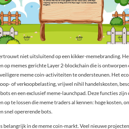
vertrouwt niet uitsluitend op een kikker-memebranding. He
n op memes gerichte Layer 2-blockchain die is ontworpen 
veiligere meme coin-activiteiten te ondersteunen. Het ec
oop- of verkoopbelasting, vrijwel nihil handelskosten, be
-bots en een exclusief meme-launchpad. Deze functies zij
 op te lossen die meme traders al kennen: hoge kosten, on
en snel opererende bots.
s belangrijk in de meme coin-markt. Veel nieuwe projecte