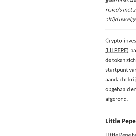
risico’s met 
altijd uw ei
Crypto-inves
(LILPEPE)
, a
de token zich
startpunt va
aandacht kri
opgehaald en 
afgerond.
Little Pep
Little Pepe h