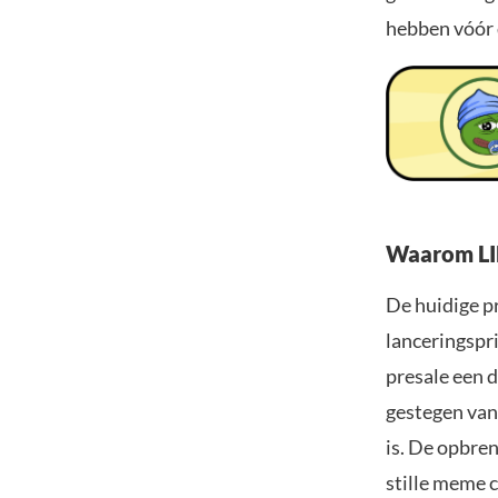
hebben vóór 
Waarom LIL
De huidige pr
lanceringspri
presale een d
gestegen van
is. De opbren
stille meme c