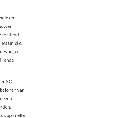
heid en
bouwen,
e snelheid
 het unieke
 toevoegen
illende
eem. SOL
 belonen van
kiezen
orden.
us op snelle