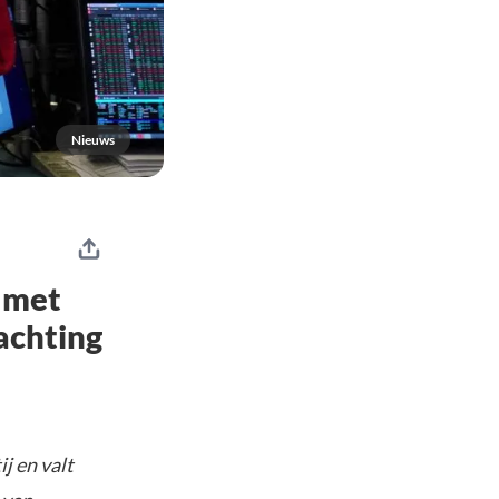
Nieuws
 met
achting
j en valt