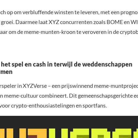
ch op om verbluffende winsten te leveren, met een progn
% groei. Daarmee laat XYZ concurrenten zoals BOME en WI
 klaar om de meme-munten-kroon te veroveren in de crypto
 het spel en cash in terwijl de weddenschappen
omen
erspeler in XYZVerse – een prijswinnend meme-muntprojec
 en meme-cultuur combineert. Dit gemeenschapsgerichte e
 voor crypto-enthousiastelingen en sportfans.