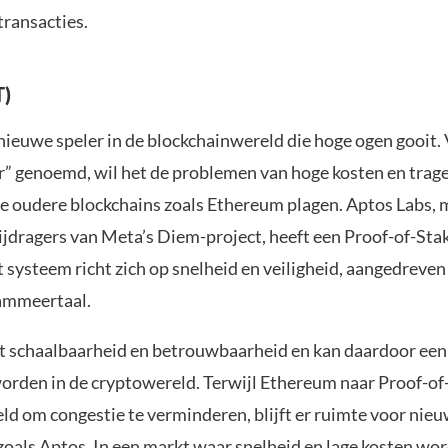
 transacties.
T)
 nieuwe speler in de blockchainwereld die hoge ogen gooit.
er” genoemd, wil het de problemen van hoge kosten en trage
e oudere blockchains zoals Ethereum plagen. Aptos Labs, 
bijdragers van Meta’s Diem-project, heeft een Proof-of-St
 systeem richt zich op snelheid en veiligheid, aangedreven
mmeertaal.
t schaalbaarheid en betrouwbaarheid en kan daardoor een
orden in de cryptowereld. Terwijl Ethereum naar Proof-of-
ld om congestie te verminderen, blijft er ruimte voor nie
zoals Aptos. In een markt waar snelheid en lage kosten wo