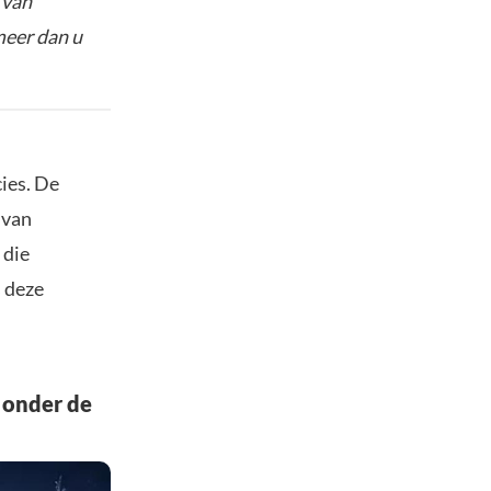
 van
meer dan u
ies. De
 van
 die
s deze
 onder de