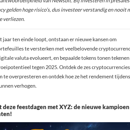
rantwoordelijkheid van Newsbit. Bij investeren in presales
y gelden hoge risico’s, dus investeer verstandig en nooit 
e verliezen.
 jaar ten einde loopt, ontstaan er nieuwe kansen om
rtefeuilles te versterken met veelbelovende cryptocurrenc
igitale valuta evolueert, en bepaalde tokens tonen tekenen
groeipotentieel tegen 2025. Ontdek de zes cryptocurrencies
m te overpresteren en ontdek hoe ze het rendement tijden
unnen verhogen.
t deze feestdagen met XYZ: de nieuwe kampioen
ten!