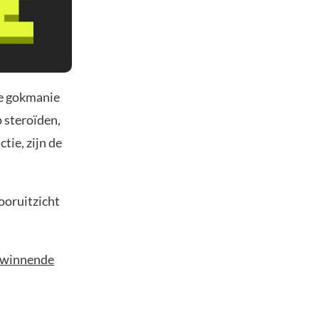
de gokmanie
 steroïden,
ie, zijn de
ooruitzicht
t winnende