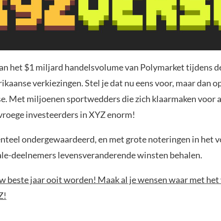
an het $1 miljard handelsvolume van Polymarket tijdens 
kaanse verkiezingen. Stel je dat nu eens voor, maar dan op
. Met miljoenen sportwedders die zich klaarmaken voor act
vroege investeerders in XYZ enorm!
teel ondergewaardeerd, en met grote noteringen in het v
le-deelnemers levensveranderende winsten behalen.
w beste jaar ooit worden! Maak al je wensen waar met he
Z!