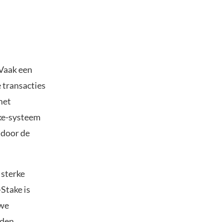
 Vaak een
 transacties
met
ake-systeem
 door de
 sterke
Stake is
uwe
rden