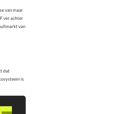
ose van maar
F ver achter
bullmarkt van
t dat
cosysteem is