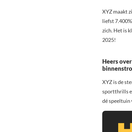
XYZ maakt zi
liefst 7.400
zich. Het is
2025!
Heers over
binnenstr
XYZ is de st
sportthrills
dé speeltuin