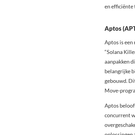
en efficiënte
Aptos (AP
Aptos is een
“Solana Kill
aanpakken di
belangrijke 
gebouwd. Dit
Move-progra
Aptos beloof
concurrent w
overgeschake
oplossingen 