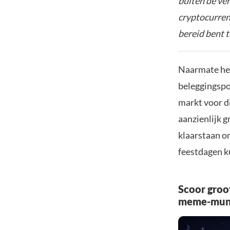
buiten de ve
cryptocurrenc
bereid bent t
Naarmate het
beleggingspo
markt voor d
aanzienlijk 
klaarstaan o
feestdagen k
Scoor groo
meme-mun