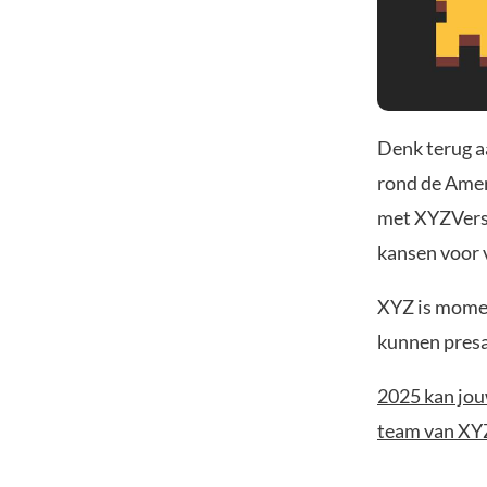
Denk terug a
rond de Ameri
met XYZVerse
kansen voor 
XYZ is momen
kunnen presa
2025 kan jou
team van XY