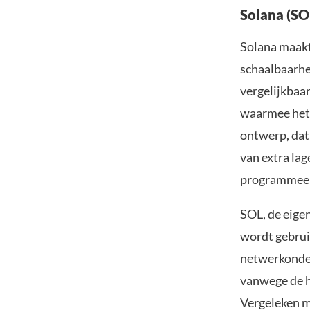
Solana (SO
Solana maakt 
schaalbaarhe
vergelijkbaa
waarmee het 
ontwerp, dat 
van extra lag
programmeert
SOL, de eigen
wordt gebrui
netwerkonder
vanwege de h
Vergeleken m