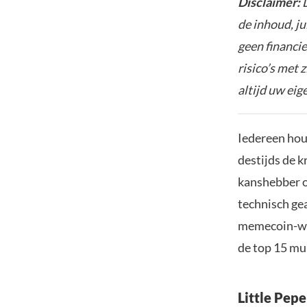
Disclaimer:
D
de inhoud, ju
geen financie
risico’s met 
altijd uw ei
Iedereen hou
destijds de 
kanshebber o
technisch ge
memecoin-were
de top 15 mu
Little Pep