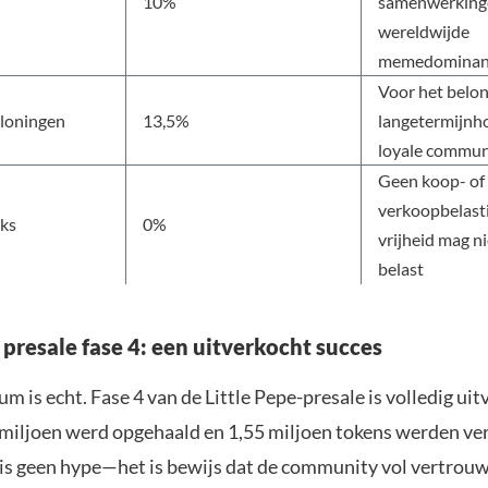
10%
samenwerking
wereldwijde
memedominan
Voor het belo
eloningen
13,5%
langetermijnh
loyale commun
Geen koop- of
verkoopbelas
aks
0%
vrijheid mag n
belast
 presale fase 4: een uitverkocht succes
is echt. Fase 4 van de Little Pepe-presale is volledig uit
 miljoen werd opgehaald en 1,55 miljoen tokens werden ve
 is geen hype—het is bewijs dat de community vol vertrouw