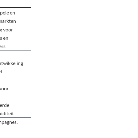
pele en
markten
g voor
s en
ers
ntwikkeling
et
voor
eerde
iditeit
mpagnes,