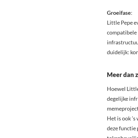
Groeifase
:
Little Pepe 
compatibele 
infrastructu
duidelijk: k
Meer dan 
Hoewel Littl
degelijke inf
memeprojecte
Het is ook ’s
deze functie 