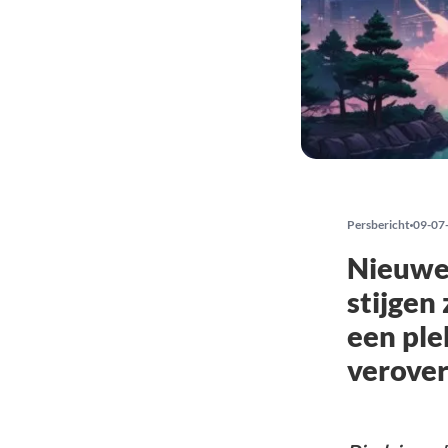
Persbericht
09-07
Nieuwe
stijgen
een ple
verove