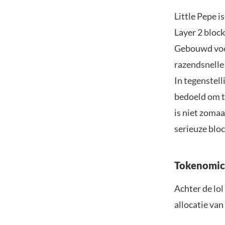
Little Pepe i
Layer 2 bloc
Gebouwd voor
razendsnelle 
In tegenstell
bedoeld om t
is niet zomaa
serieuze blo
Tokenomic
Achter de lo
allocatie va