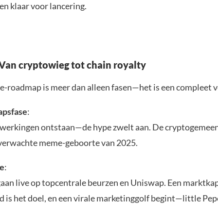
en klaar voor lancering.
an cryptowieg tot chain royalty
pe-roadmap is meer dan alleen fasen—het is een compleet v
apsfase
:
werkingen ontstaan—de hype zwelt aan. De cryptogemee
 verwachte meme-geboorte van 2025.
e
:
aan live op topcentrale beurzen en Uniswap. Een marktkap
d is het doel, en een virale marketinggolf begint—little Pe