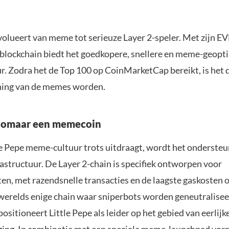
evolueert van meme tot serieuze Layer 2-speler. Met zijn E
blockchain biedt het goedkopere, snellere en meme-geopt
ur. Zodra het de Top 100 op CoinMarketCap bereikt, is het 
oning van de memes worden.
zomaar een memecoin
e Pepe meme-cultuur trots uitdraagt, wordt het onderste
rastructuur. De Layer 2-chain is specifiek ontworpen voor
n, met razendsnelle transacties en de laagste gaskosten o
 werelds enige chain waar sniperbots worden geneutraliseer
positioneert Little Pepe als leider op het gebied van eerlijk