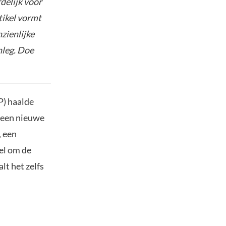
delijk voor
tikel vormt
nzienlijke
nleg. Doe
P) haalde
r een nieuwe
, een
el om de
lt het zelfs