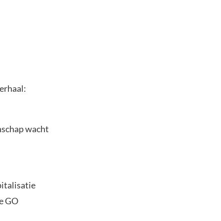
erhaal:
nschap wacht
italisatie
pe GO