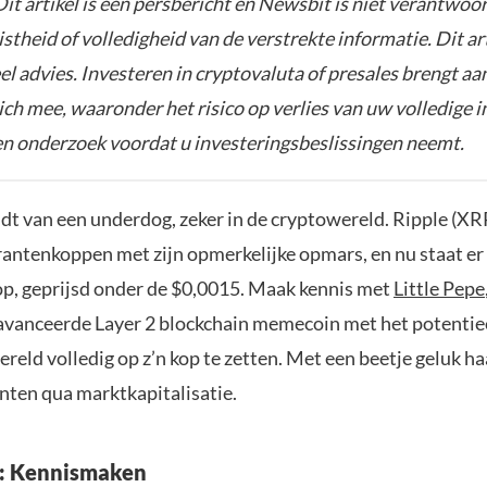
it artikel is een persbericht en Newsbit is niet verantwoor
istheid of volledigheid van de verstrekte informatie. Dit ar
el advies. Investeren in cryptovaluta of presales brengt aa
zich mee, waaronder het risico op verlies van uw volledige i
gen onderzoek voordat u investeringsbeslissingen neemt.
dt van een underdog, zeker in de cryptowereld. Ripple (XR
krantenkoppen met zijn opmerkelijke opmars, en nu staat e
p, geprijsd onder de $0,0015. Maak kennis met
Little Pepe
avanceerde Layer 2 blockchain memecoin met het potentie
ld volledig op z’n kop te zetten. Met een beetje geluk haa
nten qua marktkapitalisatie.
e: Kennismaken