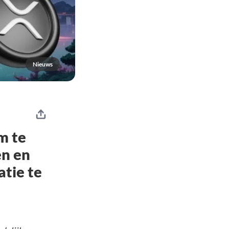
Nieuws
m te
en en
atie te