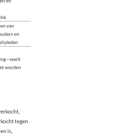
en en
tie
nen van
ouders en
ityleden
ting—want
iet worden
verkocht,
rkocht tegen
en is,