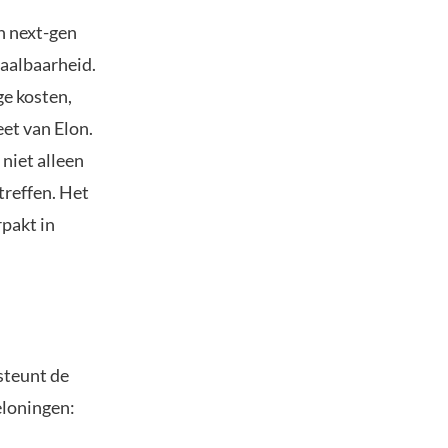
en next-gen
aalbaarheid.
ge kosten,
eet van Elon.
 niet alleen
treffen. Het
rpakt in
steunt de
eloningen: