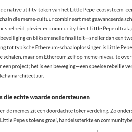
s de native utility-token van het Little Pepe-ecosysteem, e
kchain die meme-cultuur combineert met geavanceerde sch
 snelheid, plezier en community biedt Little Pepe ultrala
beveiliging en bliksemsnelle finaliteit—sneller dan een tw
ing tot typische Ethereum-schaaloplossingen is Little Pepe
e schalen, maar om Ethereum zelf op meme-niveau te over
r een project; het is een beweging—een speelse rebellie ve
ckchainarchitectuur.
s die echte waarde ondersteunen
l en de memes zit een doordachte tokenverdeling. Zo onder
n Little Pepe’s tokens groei, handelssterkte en communityb