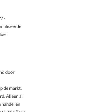
VM-
imaliseerde
doel
und door
p de markt.
d. Alleen al
e handel en