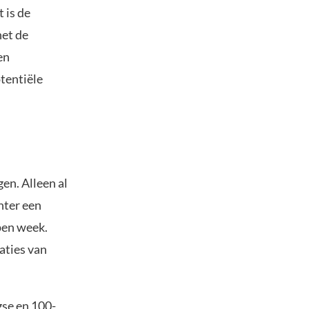
 is de
het de
en
otentiële
en. Alleen al
hter een
pen week.
aties van
se en 100-