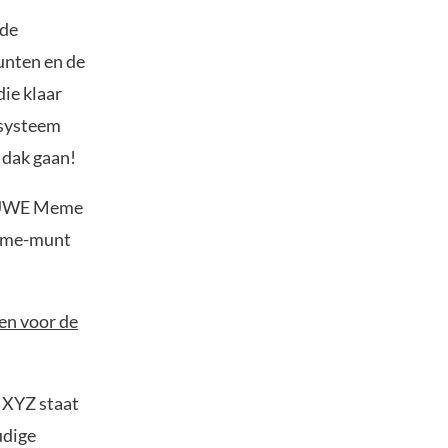
 de
unten en de
ie klaar
osysteem
 dak gaan!
NIEUWE Meme
 meme-munt
pen voor de
 XYZ staat
udige