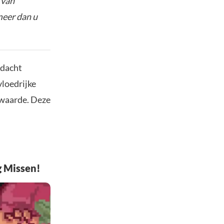
 van
meer dan u
ndacht
vloedrijke
n waarde. Deze
g Missen!