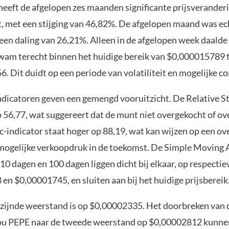
heeft de afgelopen zes maanden significante prijsverander
 met een stijging van 46,82%. De afgelopen maand was ec
een daling van 26,21%. Alleen in de afgelopen week daalde 
wam terecht binnen het huidige bereik van $0,000015789 
 Dit duidt op een periode van volatiliteit en mogelijke co
ndicatoren geven een gemengd vooruitzicht. De Relative S
p 56,77, wat suggereert dat de munt niet overgekocht of ov
c-indicator staat hoger op 88,19, wat kan wijzen op een o
mogelijke verkoopdruk in de toekomst. De Simple Moving 
10 dagen en 100 dagen liggen dicht bij elkaar, op respectiev
n $0,00001745, en sluiten aan bij het huidige prijsbereik
jzijnde weerstand is op $0,00002335. Het doorbreken van 
u PEPE naar de tweede weerstand op $0,00002812 kunnen