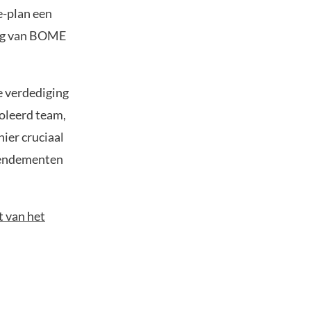
e-plan een
ing van BOME
e verdediging
oleerd team,
hier cruciaal
 rendementen
t van het