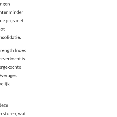
ingen
hter minder
de prijs met
tot
nsolidatie.
trength Index
erverkocht is.
vergekochte
Averages
elijk
.
deze
 sturen, wat