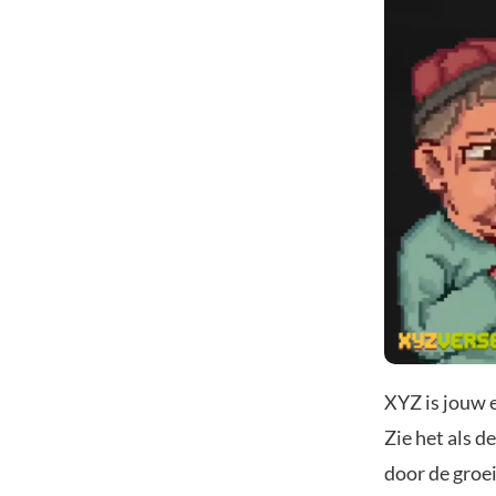
XYZ is jouw 
Zie het als 
door de gro