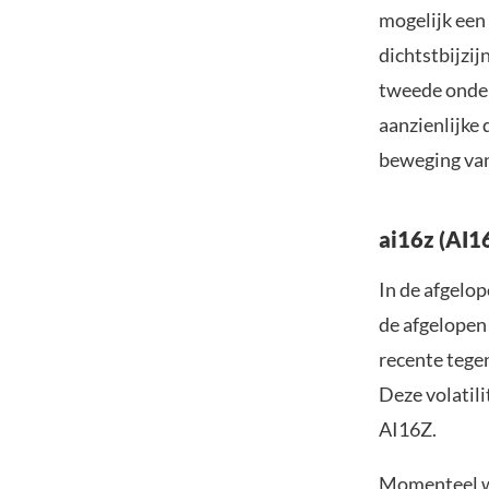
mogelijk een
dichtstbijzij
tweede onder
aanzienlijke 
beweging van
ai16z (AI1
In de afgelo
de afgelopen
recente tege
Deze volatil
AI16Z.
Momenteel wo