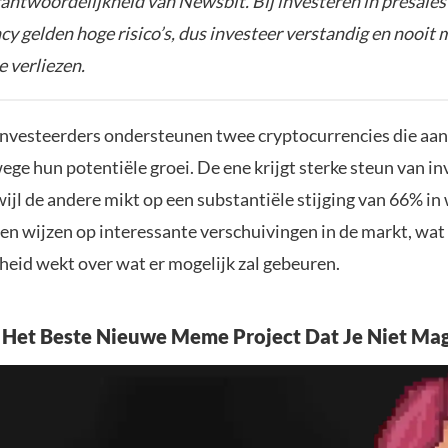
rantwoordelijkheid van Newsbit. Bij investeren in presales
y gelden hoge risico’s, dus investeer verstandig en nooit 
e verliezen.
 investeerders ondersteunen twee cryptocurrencies die aa
ge hun potentiële groei. De ene krijgt sterke steun van in
ijl de andere mikt op een substantiële stijging van 66% i
en wijzen op interessante verschuivingen in de markt, wat
heid wekt over wat er mogelijk zal gebeuren.
Het Beste Nieuwe Meme Project Dat Je Niet Ma