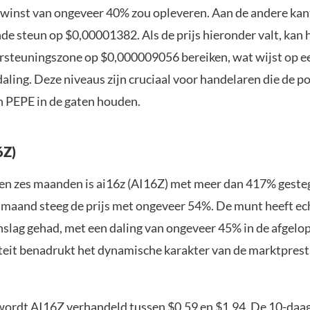
 winst van ongeveer 40% zou opleveren. Aan de andere kant
nde steun op $0,00001382. Als de prijs hieronder valt, kan 
steuningszone op $0,000009056 bereiken, wat wijst op e
daling. Deze niveaus zijn cruciaal voor handelaren die de p
 PEPE in de gaten houden.
6Z)
pen zes maanden is ai16z (AI16Z) met meer dan 417% gesteg
 maand steeg de prijs met ongeveer 54%. De munt heeft ec
nslag gehad, met een daling van ongeveer 45% in de afgelo
iteit benadrukt het dynamische karakter van de marktprest
rdt AI16Z verhandeld tussen $0,59 en $1,94. De 10-daag