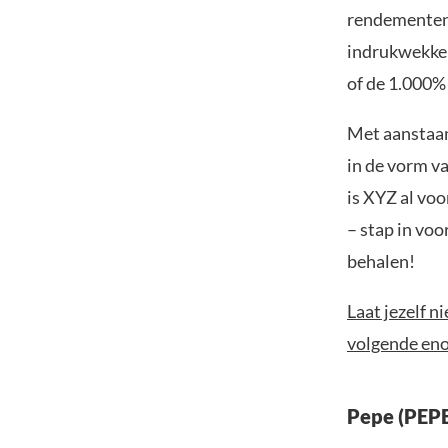
rendementen d
indrukwekken
of de 1.000% 
Met aanstaan
in de vorm v
is XYZ al voo
– stap in voo
behalen!
Laat jezelf n
volgende en
Pepe (PEPE