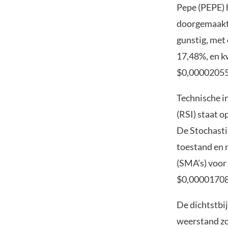
Pepe (PEPE) 
doorgemaakt,
gunstig, met 
17,48%, en k
$0,000020556.
Technische i
(RSI) staat o
De Stochasti
toestand en 
(SMA’s) voor 
$0,00001708 e
De dichtstbi
weerstand zo