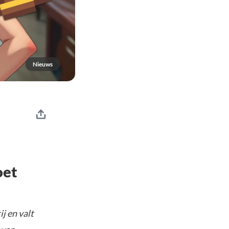
Nieuws
oet
j en valt