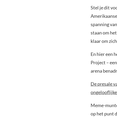
Stel je dit v
Amerikaanse 
spanning van
staan om het
klaar om zich
En hier een 
Project – een
arena benadr
De presale va
ongelooflijke
Meme-munten 
op het punt 