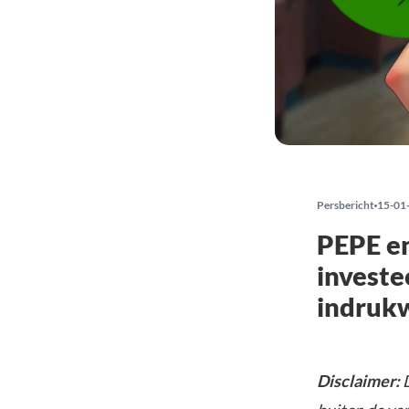
Persbericht
15-01
PEPE en
investe
indruk
Disclaimer:
D