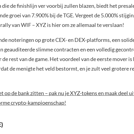
ie de finishlijn ver voorbij zullen blazen, biedt het presal
de groei van 7.900% bij de TGE. Vergeet de 5.000% stijg
rally van WIF – XYZ is hier om ze allemaal te verslaan!
de noteringen op grote CEX- en DEX-platforms, een solid
an geauditeerde slimme contracten en een volledig gecontr
r de rest van de game. Het voordeel van de eerste mover is 
rdat de menigte het veld bestormt, en je zult veel grotere
iet op de bank zitten – pak nu je XYZ-tokens en maak deel ui
orme crypto-kampioenschap!
)