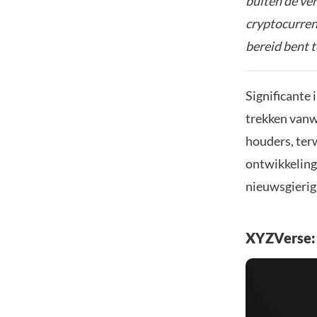
buiten de ve
cryptocurrenc
bereid bent t
Significante
trekken vanwe
houders, terw
ontwikkeling
nieuwsgierig
XYZVerse: 