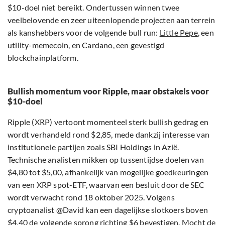
$10-doel niet bereikt. Ondertussen winnen twee
veelbelovende en zeer uiteenlopende projecten aan terrein
als kanshebbers voor de volgende bull run:
Little Pepe
, een
utility-memecoin, en Cardano, een gevestigd
blockchainplatform.
Bullish momentum voor Ripple, maar obstakels voor
$10-doel
Ripple (XRP) vertoont momenteel sterk bullish gedrag en
wordt verhandeld rond $2,85, mede dankzij interesse van
institutionele partijen zoals SBI Holdings in Azië.
Technische analisten mikken op tussentijdse doelen van
$4,80 tot $5,00, afhankelijk van mogelijke goedkeuringen
van een XRP spot-ETF, waarvan een besluit door de SEC
wordt verwacht rond 18 oktober 2025. Volgens
cryptoanalist @David kan een dagelijkse slotkoers boven
$4,40 de volgende sprong richting $6 bevestigen. Mocht de