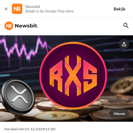
Newsbit
Bekijk
Bekijk in de Google Play store
Nieuws
Persbericht
14-12-2024
13:30