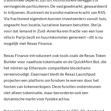
vermogende particulieren. De vastgoedmarkt, gewaardeerd
in triljoenen, illustreert de transformatieve kracht van RXS.
Via fractioneel eigendom kunnen investeerders vanuit huis,
ongeacht hun locatie, lucratieve kansen benutten. Stel je
voor dat iemand in Zuid-Amerika een fractie van een luxe
villa in Parijs bezit en huurinkomsten genereert—dit is nu
mogelijk met Rexas Finance.
Rexas Finance introduceert ook tools zoals de Rexas Token
Builder voor naadloze tokenisatie en de QuickMint Bot, die
het minten op Ethereum-compatibele blockchains
vereenvoudigt. Daarnaast biedt de Rexas Launchpad
projecten een platform om fondsen te werven door het
hosten van tokenverkopen. Deze functies ondersteunen
niet alleen tokenisatie, maar bevorderen ook een
dynamische markt voor fysieke activa.
Belangrijke token-details omvatten de ERC-20-standaard,